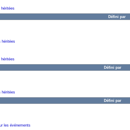
 héritées
Défini par
s héritées
 héritées
Défini par
 héritées
Défini par
sur les événements