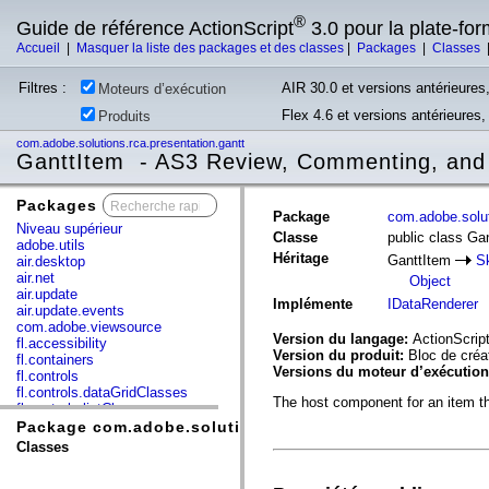
®
Guide de référence ActionScript
3.0 pour la plate-fo
Accueil
|
Masquer la liste des packages et des classes
|
Packages
|
Classes
Filtres :
AIR 30.0 et versions antérieures,
Moteurs d’exécution
Flex 4.6 et versions antérieures
Produits
com.adobe.solutions.rca.presentation.gantt
GanttItem - AS3 Review, Commenting, and
Packages
x
Package
com.adobe.solut
Niveau supérieur
Classe
public class Ga
adobe.utils
Héritage
GanttItem
S
air.desktop
air.net
Object
air.update
Implémente
IDataRenderer
air.update.events
com.adobe.viewsource
Version du langage:
ActionScript
fl.accessibility
Version du produit:
Bloc de cré
fl.containers
Versions du moteur d’exécutio
fl.controls
fl.controls.dataGridClasses
The host component for an item tha
fl.controls.listClasses
fl.controls.progressBarClasses
Package com.adobe.solutions.rca.presentation.gantt
fl.core
Classes
fl.data
fl.display