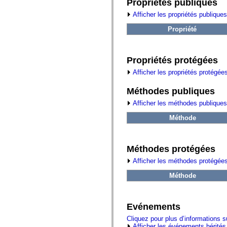
fl.events
Propriétés publiques
fl.ik
Afficher les propriétés publiques
fl.lang
fl.livepreview
Propriété
fl.managers
fl.motion
fl.motion.easing
fl.rsl
Propriétés protégées
fl.text
fl.transitions
Afficher les propriétés protégée
fl.transitions.easing
fl.video
Méthodes publiques
flash.accessibility
flash.concurrent
Afficher les méthodes publiques
flash.crypto
flash.data
Méthode
flash.desktop
flash.display
flash.display3D
flash.display3D.textures
Méthodes protégées
flash.errors
flash.events
Afficher les méthodes protégées
flash.external
Méthode
flash.filesystem
flash.filters
flash.geom
flash.globalization
Evénements
flash.html
flash.media
Cliquez pour plus d’informations 
flash.net
Afficher les événements hérités