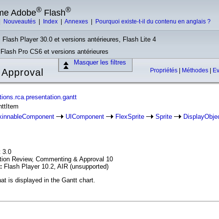
®
®
rme Adobe
Flash
|
Nouveautés
|
Index
|
Annexes
|
Pourquoi existe-t-il du contenu en anglais ?
 Flash Player 30.0 et versions antérieures, Flash Lite 4
, Flash Pro CS6 et versions antérieures
Masquer les filtres
 Approval
Propriétés
|
Méthodes
|
E
ions.rca.presentation.gantt
nttItem
kinnableComponent
UIComponent
FlexSprite
Sprite
DisplayObje
 3.0
ation Review, Commenting & Approval 10
n:
Flash Player 10.2, AIR (unsupported)
t is displayed in the Gantt chart.