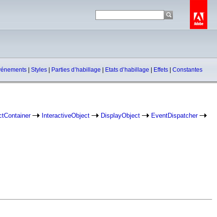
vénements
|
Styles
|
Parties d’habillage
|
Etats d’habillage
|
Effets
|
Constantes
ctContainer
InteractiveObject
DisplayObject
EventDispatcher