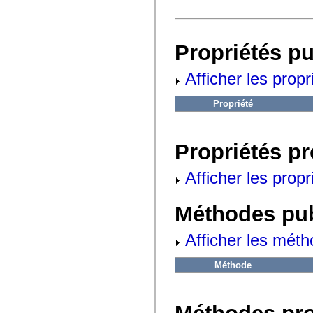
fl.events
fl.ik
fl.lang
fl.livepreview
fl.managers
Propriétés p
fl.motion
fl.motion.easing
Afficher les propr
fl.rsl
fl.text
fl.transitions
Propriété
fl.transitions.easing
fl.video
flash.accessibility
flash.concurrent
Propriétés p
flash.crypto
flash.data
flash.desktop
Afficher les propr
flash.display
flash.display3D
flash.display3D.textures
Méthodes pu
flash.errors
flash.events
flash.external
Afficher les méth
flash.filesystem
flash.filters
flash.geom
Méthode
flash.globalization
flash.html
flash.media
flash.net