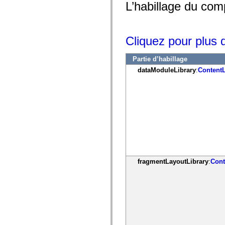
L’habillage du comp
mx.controls
mx.controls.advancedDataGridClasses
mx.controls.dataGridClasses
mx.controls.listClasses
mx.controls.menuClasses
Cliquez pour plus d
mx.controls.olapDataGridClasses
mx.controls.scrollClasses
mx.controls.sliderClasses
Partie d’habillage
mx.controls.textClasses
dataModuleLibrary
:
ContentL
mx.controls.treeClasses
mx.controls.videoClasses
mx.core
mx.core.windowClasses
mx.effects
mx.effects.easing
mx.effects.effectClasses
mx.events
mx.filters
mx.flash
mx.formatters
mx.geom
fragmentLayoutLibrary
:
Cont
mx.graphics
mx.graphics.codec
mx.graphics.shaderClasses
mx.logging
mx.logging.errors
mx.logging.targets
mx.managers
mx.modules
mx.netmon