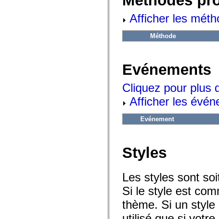
Méthodes pr
flash.net.dns
flash.net.drm
Afficher les méth
flash.notifications
flash.permissions
flash.printing
Méthode
flash.profiler
flash.sampler
flash.security
flash.sensors
Evénements
flash.system
flash.text
flash.text.engine
Cliquez pour plus 
flash.text.ime
flash.ui
Afficher les évén
flash.utils
flash.xml
Evénement
flashx.textLayout
flashx.textLayout.compose
flashx.textLayout.container
flashx.textLayout.conversion
Styles
flashx.textLayout.edit
flashx.textLayout.elements
flashx.textLayout.events
flashx.textLayout.factory
Les styles sont so
flashx.textLayout.formats
flashx.textLayout.operations
Si le style est com
flashx.textLayout.utils
flashx.undo
thème. Si un style 
mx.accessibility
mx.automation
utilisé que si votre