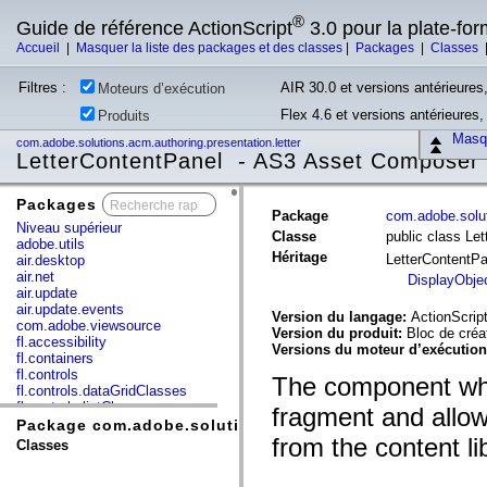
®
Guide de référence ActionScript
3.0 pour la plate-fo
Accueil
|
Masquer la liste des packages et des classes
|
Packages
|
Classes
Filtres :
AIR 30.0 et versions antérieures,
Moteurs d’exécution
Flex 4.6 et versions antérieures
Produits
Masqu
com.adobe.solutions.acm.authoring.presentation.letter
LetterContentPanel - AS3 Asset Composer
Packages
x
Package
com.adobe.solut
Niveau supérieur
Classe
public class Le
adobe.utils
Héritage
LetterContentP
air.desktop
air.net
DisplayObje
air.update
air.update.events
Version du langage:
ActionScript
com.adobe.viewsource
Version du produit:
Bloc de cré
fl.accessibility
Versions du moteur d’exécutio
fl.containers
fl.controls
The component which
fl.controls.dataGridClasses
fl.controls.listClasses
fragment and allows
fl.controls.progressBarClasses
Package com.adobe.solutions.acm.authoring.presentati
fl.core
from the content li
Classes
fl.data
fl.display