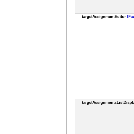
mx.olap
mx.olap.aggregators
mx.preloaders
mx.printing
targetAssignmentEditor
:
IFa
mx.resources
mx.rpc
mx.rpc.events
mx.rpc.http
mx.rpc.http.mxml
mx.rpc.mxml
mx.rpc.remoting
mx.rpc.remoting.mxml
mx.rpc.soap
mx.rpc.soap.mxml
mx.rpc.wsdl
mx.rpc.xml
mx.skins
mx.skins.halo
mx.skins.spark
mx.skins.wireframe
mx.skins.wireframe.windowChrome
mx.states
mx.styles
targetAssignmentsListDispl
mx.utils
mx.validators
spark.accessibility
spark.automation.delegates
spark.automation.delegates.components
spark.automation.delegates.components.gridClasses
spark.automation.delegates.components.mediaClasses