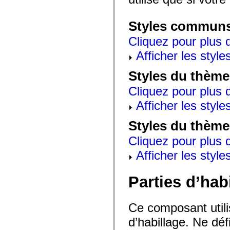
mx.automation.air
mx.automation.delegates
mx.automation.delegates.advancedDataGrid
Styles commun
mx.automation.delegates.charts
mx.automation.delegates.containers
Cliquez pour plus d
mx.automation.delegates.controls
mx.automation.delegates.controls.dataGridClasses
Afficher les style
mx.automation.delegates.controls.fileSystemClasses
mx.automation.delegates.core
Styles du thème
mx.automation.delegates.flashflexkit
mx.automation.events
mx.binding
Cliquez pour plus d
mx.binding.utils
Afficher les style
mx.charts
mx.charts.chartClasses
mx.charts.effects
Styles du thème
mx.charts.effects.effectClasses
mx.charts.events
Cliquez pour plus d
mx.charts.renderers
mx.charts.series
Afficher les style
mx.charts.series.items
mx.charts.series.renderData
mx.charts.styles
Parties d’hab
mx.collections
mx.collections.errors
mx.containers
mx.containers.accordionClasses
Ce composant utili
mx.containers.dividedBoxClasses
mx.containers.errors
d’habillage. Ne déf
mx.containers.utilityClasses