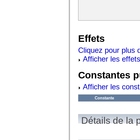
spark.automation.delegates.components.supportClasses
spark.automation.delegates.skins.spark
spark.automation.events
spark.collections
spark.components
spark.components.calendarClasses
spark.components.gridClasses
Effets
spark.components.mediaClasses
spark.components.supportClasses
spark.components.windowClasses
Cliquez pour plus d
spark.core
spark.effects
Afficher les effets
spark.effects.animation
spark.effects.easing
spark.effects.interpolation
Constantes p
spark.effects.supportClasses
spark.events
spark.filters
Afficher les cons
spark.formatters
spark.formatters.supportClasses
spark.globalization
Constante
spark.globalization.supportClasses
spark.layouts
spark.layouts.supportClasses
spark.managers
Détails de la 
spark.modules
spark.preloaders
spark.primitives
spark.primitives.supportClasses
spark.skins