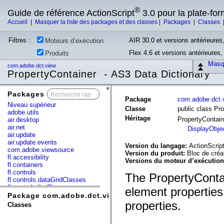
®
Guide de référence ActionScript
3.0 pour la plate-fo
Accueil
|
Masquer la liste des packages et des classes
|
Packages
|
Classes
Filtres :
AIR 30.0 et versions antérieures,
Moteurs d’exécution
Flex 4.6 et versions antérieures
Produits
Masqu
com.adobe.dct.view
PropertyContainer - AS3 Data Dictionary
Packages
x
Package
com.adobe.dct.
Niveau supérieur
Classe
public class Pr
adobe.utils
Héritage
PropertyContai
air.desktop
air.net
DisplayObje
air.update
air.update.events
Version du langage:
ActionScript
com.adobe.viewsource
Version du produit:
Bloc de créa
fl.accessibility
Versions du moteur d’exécutio
fl.containers
fl.controls
The PropertyContai
fl.controls.dataGridClasses
fl.controls.listClasses
element properties 
fl.controls.progressBarClasses
Package com.adobe.dct.view
fl.core
properties.
Classes
fl.data
fl.display