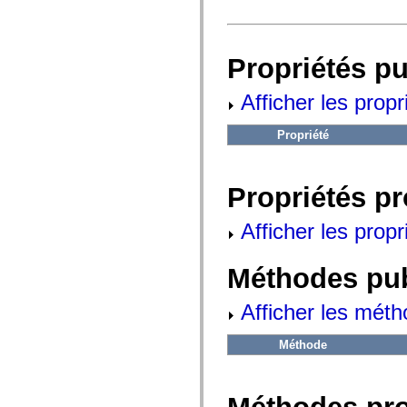
fl.events
fl.ik
fl.lang
fl.livepreview
fl.managers
Propriétés p
fl.motion
fl.motion.easing
Afficher les propr
fl.rsl
fl.text
fl.transitions
Propriété
fl.transitions.easing
fl.video
flash.accessibility
flash.concurrent
Propriétés p
flash.crypto
flash.data
flash.desktop
Afficher les propr
flash.display
flash.display3D
flash.display3D.textures
Méthodes pu
flash.errors
flash.events
flash.external
Afficher les méth
flash.filesystem
flash.filters
flash.geom
Méthode
flash.globalization
flash.html
flash.media
flash.net