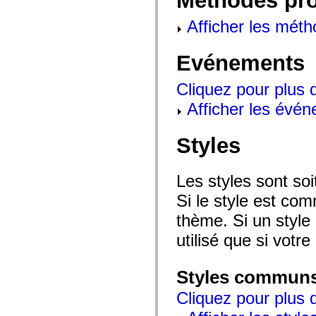
Méthodes pr
flash.net.dns
flash.net.drm
Afficher les méth
flash.notifications
flash.permissions
flash.printing
flash.profiler
Evénements
flash.sampler
flash.security
Cliquez pour plus 
flash.sensors
flash.system
Afficher les évén
flash.text
flash.text.engine
flash.text.ime
Styles
flash.ui
flash.utils
flash.xml
flashx.textLayout
Les styles sont so
flashx.textLayout.compose
flashx.textLayout.container
Si le style est com
flashx.textLayout.conversion
flashx.textLayout.edit
thème. Si un style 
flashx.textLayout.elements
flashx.textLayout.events
utilisé que si votre
flashx.textLayout.factory
flashx.textLayout.formats
flashx.textLayout.operations
Styles commun
flashx.textLayout.utils
flashx.undo
Cliquez pour plus d
mx.accessibility
mx.automation