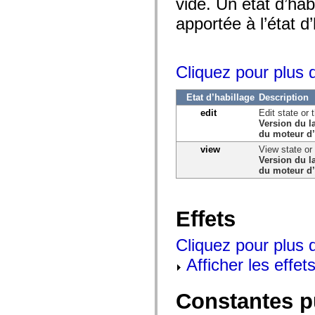
vide. Un état d’hab
mx.olap
mx.olap.aggregators
apportée à l’état d
mx.preloaders
mx.printing
mx.resources
mx.rpc
Cliquez pour plus d
mx.rpc.events
mx.rpc.http
mx.rpc.http.mxml
Etat d’habillage
Description
mx.rpc.mxml
mx.rpc.remoting
edit
Edit state or 
mx.rpc.remoting.mxml
Version du l
mx.rpc.soap
du moteur d’
mx.rpc.soap.mxml
view
View state or
mx.rpc.wsdl
Version du l
mx.rpc.xml
du moteur d’
mx.skins
mx.skins.halo
mx.skins.spark
mx.skins.wireframe
Effets
mx.skins.wireframe.windowChrome
mx.states
mx.styles
Cliquez pour plus d
mx.utils
mx.validators
Afficher les effets
spark.accessibility
spark.automation.delegates
spark.automation.delegates.components
Constantes p
spark.automation.delegates.components.gridClasses
spark.automation.delegates.components.mediaClasses