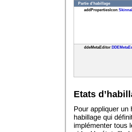
mx.controls
Partie d’habillage
mx.controls.advancedDataGridClasses
addPropertiesIcon
:
Skinna
mx.controls.dataGridClasses
mx.controls.listClasses
mx.controls.menuClasses
mx.controls.olapDataGridClasses
mx.controls.scrollClasses
mx.controls.sliderClasses
mx.controls.textClasses
mx.controls.treeClasses
mx.controls.videoClasses
ddeMetaEditor
:
DDEMetaEd
mx.core
mx.core.windowClasses
mx.effects
mx.effects.easing
mx.effects.effectClasses
mx.events
mx.filters
mx.flash
mx.formatters
mx.geom
Etats d’habil
mx.graphics
mx.graphics.codec
mx.graphics.shaderClasses
Pour appliquer un
mx.logging
mx.logging.errors
habillage qui défin
mx.logging.targets
mx.managers
implémenter tous le
mx.modules
mx.netmon