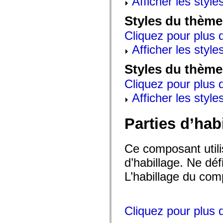
Afficher les style
mx.automation.air
mx.automation.delegates
Styles du thème
mx.automation.delegates.advancedDataGrid
mx.automation.delegates.charts
Cliquez pour plus d
mx.automation.delegates.containers
mx.automation.delegates.controls
Afficher les style
mx.automation.delegates.controls.dataGridClasses
mx.automation.delegates.controls.fileSystemClasses
mx.automation.delegates.core
Styles du thème
mx.automation.delegates.flashflexkit
mx.automation.events
Cliquez pour plus d
mx.binding
mx.binding.utils
Afficher les style
mx.charts
mx.charts.chartClasses
mx.charts.effects
Parties d’hab
mx.charts.effects.effectClasses
mx.charts.events
mx.charts.renderers
mx.charts.series
Ce composant utili
mx.charts.series.items
d’habillage. Ne déf
mx.charts.series.renderData
mx.charts.styles
L’habillage du comp
mx.collections
mx.collections.errors
mx.containers
mx.containers.accordionClasses
mx.containers.dividedBoxClasses
Cliquez pour plus d
mx.containers.errors
mx.containers.utilityClasses