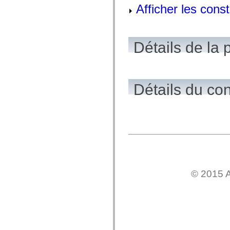
Afficher les cons
spark.automation.delegates.components.supportClasses
spark.automation.delegates.skins.spark
spark.automation.events
spark.collections
spark.components
Détails de la 
spark.components.calendarClasses
spark.components.gridClasses
spark.components.mediaClasses
spark.components.supportClasses
spark.components.windowClasses
spark.core
Détails du co
spark.effects
spark.effects.animation
spark.effects.easing
spark.effects.interpolation
spark.effects.supportClasses
spark.events
spark.filters
spark.formatters
spark.formatters.supportClasses
spark.globalization
spark.globalization.supportClasses
© 2015 A
spark.layouts
spark.layouts.supportClasses
spark.managers
spark.modules
spark.preloaders
spark.primitives
spark.primitives.supportClasses
spark.skins