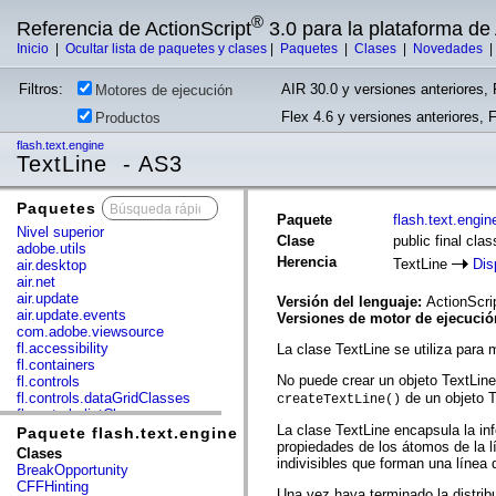
®
Referencia de ActionScript
3.0 para la plataforma d
Inicio
|
Ocultar lista de paquetes y clases
|
Paquetes
|
Clases
|
Novedades
Filtros:
AIR 30.0 y versiones anteriores, 
Motores de ejecución
Flex 4.6 y versiones anteriores, 
Productos
flash.text.engine
TextLine - AS3
Paquetes
x
Paquete
flash.text.engin
Nivel superior
Clase
public final cla
adobe.utils
Herencia
TextLine
Dis
air.desktop
air.net
air.update
Versión del lenguaje:
ActionScri
air.update.events
Versiones de motor de ejecuci
com.adobe.viewsource
fl.accessibility
La clase TextLine se utiliza para m
fl.containers
No puede crear un objeto TextLine 
fl.controls
fl.controls.dataGridClasses
de un objeto T
createTextLine()
fl.controls.listClasses
La clase TextLine encapsula la in
fl.controls.progressBarClasses
Paquete flash.text.engine
propiedades de los átomos de la l
fl.core
Clases
indivisibles que forman una línea 
fl.data
BreakOpportunity
fl.display
CFFHinting
Una vez haya terminado la distribu