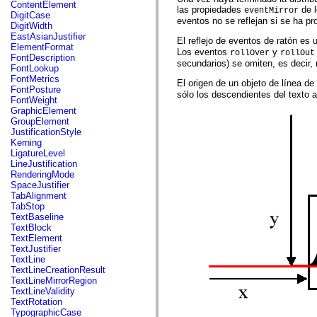
fl.events
ContentElement
las propiedades
de l
eventMirror
fl.ik
DigitCase
eventos no se reflejan si se ha pr
fl.lang
DigitWidth
fl.livepreview
EastAsianJustifier
El reflejo de eventos de ratón es
fl.managers
ElementFormat
Los eventos
y
rollOver
rollOut
fl.motion
FontDescription
secundarios) se omiten, es decir, 
fl.motion.easing
FontLookup
fl.rsl
FontMetrics
El origen de un objeto de línea de
fl.text
FontPosture
sólo los descendientes del texto a
fl.transitions
FontWeight
fl.transitions.easing
GraphicElement
fl.video
GroupElement
flash.accessibility
JustificationStyle
flash.concurrent
Kerning
flash.crypto
LigatureLevel
flash.data
LineJustification
flash.desktop
RenderingMode
flash.display
SpaceJustifier
flash.display3D
TabAlignment
flash.display3D.textures
TabStop
flash.errors
TextBaseline
flash.events
TextBlock
flash.external
TextElement
flash.filesystem
TextJustifier
flash.filters
TextLine
flash.geom
TextLineCreationResult
flash.globalization
TextLineMirrorRegion
flash.html
TextLineValidity
flash.media
TextRotation
flash.net
TypographicCase