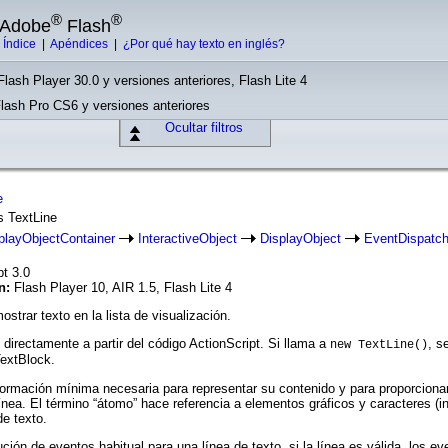
®
®
e Adobe
Flash
|
Índice
|
Apéndices
|
¿Por qué hay texto en inglés?
Flash Player 30.0 y versiones anteriores, Flash Lite 4
Flash Pro CS6 y versiones anteriores
Ocultar filtros
e
ss TextLine
playObjectContainer
InteractiveObject
DisplayObject
EventDispatch
pt 3.0
ón:
Flash Player 10, AIR 1.5, Flash Lite 4
ostrar texto en la lista de visualización.
directamente a partir del código ActionScript. Si llama a
, s
new TextLine()
extBlock.
formación mínima necesaria para representar su contenido y para proporciona
ínea. El término “átomo” hace referencia a elementos gráficos y caracteres (i
de texto.
ción de eventos habitual para una línea de texto, si la línea es válida, los ev