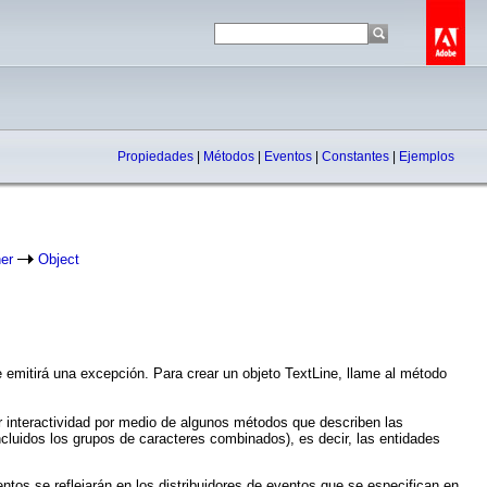
Propiedades
|
Métodos
|
Eventos
|
Constantes
|
Ejemplos
er
Object
e emitirá una excepción. Para crear un objeto TextLine, llame al método
r interactividad por medio de algunos métodos que describen las
ncluidos los grupos de caracteres combinados), es decir, las entidades
entos se reflejarán en los distribuidores de eventos que se especifican en