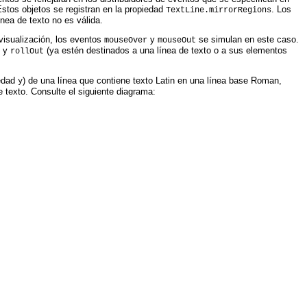
Estos objetos se registran en la propiedad
. Los
TextLine.mirrorRegions
ínea de texto no es válida.
 visualización, los eventos
y
se simulan en este caso.
mouseOver
mouseOut
y
(ya estén destinados a una línea de texto o a sus elementos
rollOut
iedad
) de una línea que contiene texto Latin en una línea base Roman,
y
e texto. Consulte el siguiente diagrama: