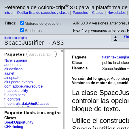
®
Referencia de ActionScript
3.0 para la plataforma d
Inicio
|
Ocultar lista de paquetes y clases
|
Paquetes
|
Clases
|
Novedades
Filtros:
AIR 30.0 y versiones anteriores, 
Motores de ejecución
Flex 4.6 y versiones anteriores, 
Productos
Ocu
flash.text.engine
SpaceJustifier - AS3
Paquetes
x
Paquete
flash.text.engin
Nivel superior
Clase
public final cla
adobe.utils
Herencia
SpaceJustifier
air.desktop
air.net
air.update
Versión del lenguaje:
ActionScri
air.update.events
Versiones de motor de ejecuci
com.adobe.viewsource
fl.accessibility
La clase SpaceJust
fl.containers
controlar las opcio
fl.controls
fl.controls.dataGridClasses
bloque de texto.
fl.controls.listClasses
fl.controls.progressBarClasses
Paquete flash.text.engine
fl.core
Clases
Utilice el construc
fl.data
BreakOpportunity
fl.display
CFFHinting
SpaceJustifier ant