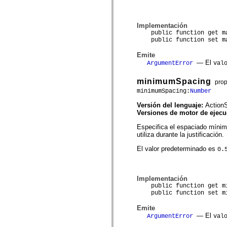
mx.controls
mx.controls.advancedDataGridClasses
mx.controls.dataGridClasses
Implementación
mx.controls.listClasses
public function get ma
mx.controls.menuClasses
public function set max
mx.controls.olapDataGridClasses
mx.controls.scrollClasses
Emite
mx.controls.sliderClasses
— El
ArgumentError
val
mx.controls.textClasses
mx.controls.treeClasses
mx.controls.videoClasses
minimumSpacing
pro
mx.core
minimumSpacing:
Number
mx.core.windowClasses
mx.effects
Versión del lenguaje:
ActionS
mx.effects.easing
Versiones de motor de ejec
mx.effects.effectClasses
mx.events
Especifica el espaciado mínim
mx.filters
utiliza durante la justificación.
mx.flash
mx.formatters
El valor predeterminado es
0.
mx.geom
mx.graphics
mx.graphics.codec
Implementación
mx.graphics.shaderClasses
public function get mi
mx.logging
public function set min
mx.logging.errors
mx.logging.targets
Emite
mx.managers
— El
ArgumentError
val
mx.modules
mx.netmon