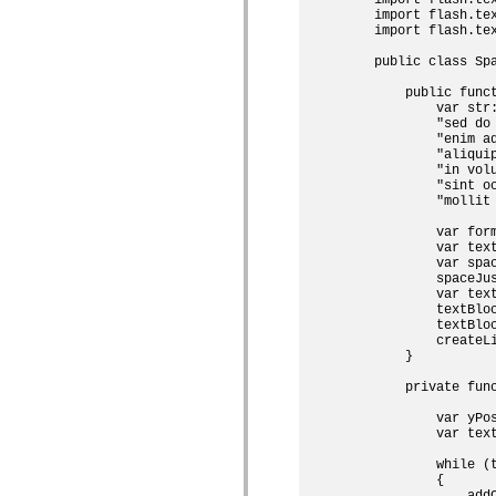
    import flash.tex
Lista de elementos desfasados
    import flash.tex
Constantes de implementación de accesibilidad
Cómo utilizar ejemplos de ActionScript
    public class Spa
Avisos legales
        public funct
            var str
            "sed do
            "enim a
            "aliqui
            "in vol
            "sint o
            "mollit 
            var for
            var tex
            var spa
            spaceJus
            var text
            textBloc
            textBloc
            createLi
        }

        private func
            var yPos
            var tex
            while (t
            {

                addC