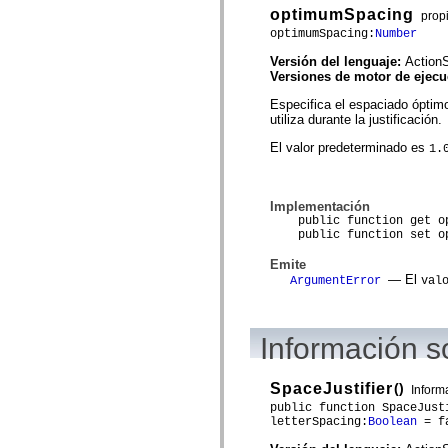
mx.olap
optimumSpacing
prop
mx.olap.aggregators
optimumSpacing:
Number
mx.preloaders
mx.printing
Versión del lenguaje:
ActionS
mx.resources
Versiones de motor de ejec
mx.rpc
mx.rpc.events
Especifica el espaciado óptimo
mx.rpc.http
utiliza durante la justificación.
mx.rpc.http.mxml
mx.rpc.mxml
El valor predeterminado es
1.
mx.rpc.remoting
mx.rpc.remoting.mxml
mx.rpc.soap
mx.rpc.soap.mxml
Implementación
mx.rpc.wsdl
public function get op
mx.rpc.xml
public function set opt
mx.skins
Emite
mx.skins.halo
— El
mx.skins.spark
ArgumentError
val
mx.skins.wireframe
mx.skins.wireframe.windowChrome
mx.states
Información s
mx.styles
mx.utils
mx.validators
spark.accessibility
SpaceJustifier
()
Inform
spark.automation.delegates
public function SpaceJust
spark.automation.delegates.components
letterSpacing:
Boolean
= f
spark.automation.delegates.components.gridClasses
spark.automation.delegates.components.mediaClasses