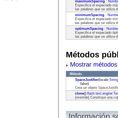
flash.net.dns
maximumSpacing
:
Numbe
flash.net.drm
Especifica el espaciado máx
flash.notifications
las palabras que se utiliza d
flash.permissions
minimumSpacing
:
Numbe
flash.printing
Especifica el espaciado mín
flash.profiler
las palabras que se utiliza d
flash.sampler
optimumSpacing
:
Numbe
flash.security
Especifica el espaciado ópt
flash.sensors
las palabras que se utiliza d
flash.system
flash.text
flash.text.engine
flash.text.ime
Métodos públ
flash.ui
flash.utils
flash.xml
Mostrar métodos 
flashx.textLayout
flashx.textLayout.compose
flashx.textLayout.container
Método
flashx.textLayout.conversion
SpaceJustifier
(locale:
Strin
flashx.textLayout.edit
false)
flashx.textLayout.elements
Crea un objeto SpaceJustifie
flashx.textLayout.events
flashx.textLayout.factory
clone
():
flash.text.engine:Tex
flashx.textLayout.formats
[override] Construye una co
flashx.textLayout.operations
flashx.textLayout.utils
flashx.undo
mx.accessibility
Información s
mx.automation