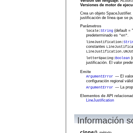
Versión del lenguaje:
ActionS
spark.automation.delegates.components.supportClasses
Versiones de motor de ejec
spark.automation.delegates.skins.spark
spark.automation.events
Crea un objeto SpaceJustifier. 
spark.collections
justificación de línea que se p
spark.components
spark.components.calendarClasses
Parámetros
spark.components.gridClasses
(default = 
locale
:
String
spark.components.mediaClasses
predeterminado es
.
"en"
spark.components.supportClasses
lineJustification
:
Stri
spark.components.windowClasses
constantes
LineJustific
spark.core
LineJustification.UNJU
spark.effects
spark.effects.animation
(
letterSpacing
:
Boolean
spark.effects.easing
justificación. El valor pre
spark.effects.interpolation
spark.effects.supportClasses
Emite
spark.events
— El valo
ArgumentError
spark.filters
configuración regional válid
spark.formatters
— La pro
ArgumentError
spark.formatters.supportClasses
spark.globalization
Elementos de API relaciona
spark.globalization.supportClasses
LineJustification
spark.layouts
spark.layouts.supportClasses
spark.managers
spark.modules
Información 
spark.preloaders
spark.primitives
spark.primitives.supportClasses
clone
()
spark.skins
método