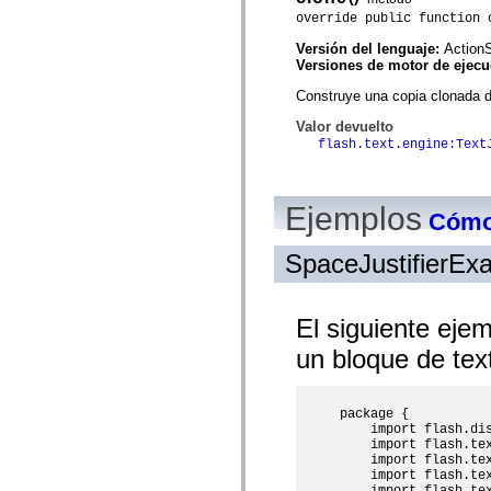
spark.skins.mobile
override public function 
spark.skins.mobile.supportClasses
spark.skins.spark
Versión del lenguaje:
ActionS
spark.skins.spark.mediaClasses.fullScreen
Versiones de motor de ejec
spark.skins.spark.mediaClasses.normal
Construye una copia clonada d
spark.skins.spark.windowChrome
spark.skins.wireframe
Valor devuelto
spark.skins.wireframe.mediaClasses
flash.text.engine:Text
spark.skins.wireframe.mediaClasses.fullScreen
spark.transitions
spark.utils
spark.validators
Ejemplos
spark.validators.supportClasses
Cómo 
Elementos del lenguaje
Constantes globales
SpaceJustifierEx
Funciones globales
Operadores
Sentencias, palabras clave y directivas
Tipos especiales
El siguiente ejem
Apéndices
un bloque de text
Novedades
Errores del compilador
Advertencias del compilador
Errores en tiempo de ejecución
package {

Migración a ActionScript 3
    import flash.dis
Conjuntos de caracteres admitidos
    import flash.tex
Solo etiquetas MXML
    import flash.tex
Elementos Motion XML
    import flash.tex
Etiquetas de texto temporizado
    import flash.tex