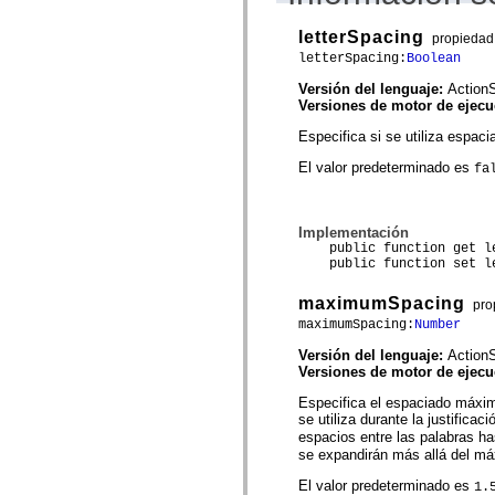
mx.automation.air
mx.automation.delegates
letterSpacing
propiedad
mx.automation.delegates.advancedDataGrid
mx.automation.delegates.charts
letterSpacing:
Boolean
mx.automation.delegates.containers
Versión del lenguaje:
ActionS
mx.automation.delegates.controls
Versiones de motor de ejec
mx.automation.delegates.controls.dataGridClasses
mx.automation.delegates.controls.fileSystemClasses
Especifica si se utiliza espacia
mx.automation.delegates.core
mx.automation.delegates.flashflexkit
El valor predeterminado es
fa
mx.automation.events
mx.binding
mx.binding.utils
mx.charts
Implementación
mx.charts.chartClasses
public function get le
mx.charts.effects
public function set let
mx.charts.effects.effectClasses
mx.charts.events
maximumSpacing
mx.charts.renderers
pro
mx.charts.series
maximumSpacing:
Number
mx.charts.series.items
mx.charts.series.renderData
Versión del lenguaje:
ActionS
mx.charts.styles
Versiones de motor de ejec
mx.collections
Especifica el espaciado máxim
mx.collections.errors
se utiliza durante la justificaci
mx.containers
espacios entre las palabras h
mx.containers.accordionClasses
mx.containers.dividedBoxClasses
se expandirán más allá del m
mx.containers.errors
El valor predeterminado es
mx.containers.utilityClasses
1.