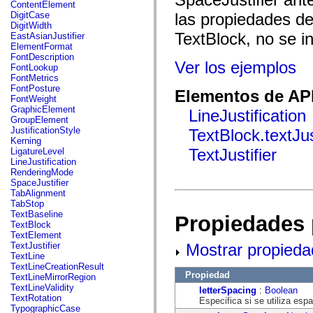
fl.events
ContentElement
fl.ik
DigitCase
las propiedades de
fl.lang
DigitWidth
fl.livepreview
TextBlock, no se in
EastAsianJustifier
fl.managers
ElementFormat
fl.motion
FontDescription
Ver los ejemplos
fl.motion.easing
FontLookup
fl.rsl
FontMetrics
fl.text
FontPosture
Elementos de API
fl.transitions
FontWeight
fl.transitions.easing
GraphicElement
LineJustification
fl.video
GroupElement
flash.accessibility
JustificationStyle
TextBlock.textJus
flash.concurrent
Kerning
flash.crypto
TextJustifier
LigatureLevel
flash.data
LineJustification
flash.desktop
RenderingMode
flash.display
SpaceJustifier
flash.display3D
TabAlignment
flash.display3D.textures
TabStop
flash.errors
TextBaseline
Propiedades 
flash.events
TextBlock
flash.external
TextElement
flash.filesystem
Mostrar propieda
TextJustifier
flash.filters
TextLine
flash.geom
TextLineCreationResult
flash.globalization
Propiedad
TextLineMirrorRegion
flash.html
TextLineValidity
letterSpacing
:
Boolean
flash.media
TextRotation
Especifica si se utiliza espa
flash.net
TypographicCase