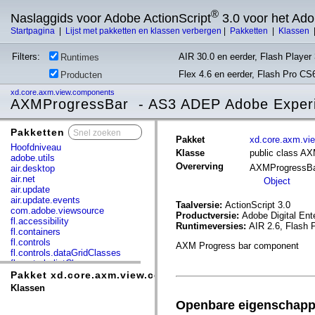
®
Naslaggids voor Adobe ActionScript
3.0 voor het Ad
Startpagina
|
Lijst met pakketten en klassen verbergen
|
Pakketten
|
Klassen
Filters:
AIR 30.0 en eerder, Flash Player 
Runtimes
Flex 4.6 en eerder, Flash Pro CS
Producten
xd.core.axm.view.components
AXMProgressBar - AS3 ADEP Adobe Exper
Pakketten
x
Pakket
xd.core.axm.vi
Hoofdniveau
Klasse
public class A
adobe.utils
Overerving
AXMProgressB
air.desktop
air.net
Object
air.update
air.update.events
Taalversie:
ActionScript 3.0
com.adobe.viewsource
Productversie:
Adobe Digital Ent
fl.accessibility
Runtimeversies:
AIR 2.6, Flash 
fl.containers
fl.controls
AXM Progress bar component
fl.controls.dataGridClasses
fl.controls.listClasses
fl.controls.progressBarClasses
Pakket xd.core.axm.view.components
fl.core
Klassen
fl.data
Openbare eigenschap
fl.display