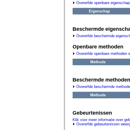
fl.events
Overerfde openbare eigenscha
fl.ik
fl.lang
Eigenschap
fl.livepreview
fl.managers
fl.motion
fl.motion.easing
Beschermde eigensch
fl.rsl
fl.text
Overerfde beschermde eigensc
fl.transitions
fl.transitions.easing
Openbare methoden
fl.video
flash.accessibility
Overerfde openbare methoden 
flash.concurrent
flash.crypto
Methode
flash.data
flash.desktop
flash.display
flash.display3D
Beschermde methode
flash.display3D.textures
Overerfde beschermde methode
flash.errors
flash.events
Methode
flash.external
flash.filesystem
flash.filters
flash.geom
Gebeurtenissen
flash.globalization
flash.html
Klik voor meer informatie over ge
flash.media
Overerfde gebeurtenissen weer
flash.net