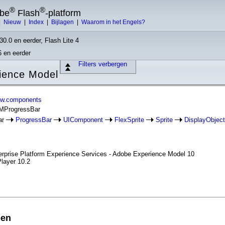
®
®
obe
Flash
-platform
|
Nieuw
|
Index
|
Bijlagen
|
Waarom in het Engels?
30.0 en eerder, Flash Lite 4
6 en eerder
Filters verbergen
ience Model
ew.components
XMProgressBar
ar
ProgressBar
UIComponent
FlexSprite
Sprite
DisplayObject
erprise Platform Experience Services - Adobe Experience Model 10
Player 10.2
pen