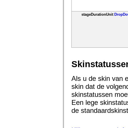
mx.olap
mx.olap.aggregators
mx.preloaders
stageDurationUnit
:
DropDo
mx.printing
mx.resources
mx.rpc
mx.rpc.events
mx.rpc.http
mx.rpc.http.mxml
mx.rpc.mxml
mx.rpc.remoting
mx.rpc.remoting.mxml
mx.rpc.soap
mx.rpc.soap.mxml
Skinstatusse
mx.rpc.wsdl
mx.rpc.xml
mx.skins
mx.skins.halo
Als u de skin van 
mx.skins.spark
mx.skins.wireframe
skin dat de volgen
mx.skins.wireframe.windowChrome
skinstatussen moet
mx.states
mx.styles
Een lege skinstatu
mx.utils
mx.validators
de standaardskinst
spark.accessibility
spark.automation.delegates
spark.automation.delegates.components
spark.automation.delegates.components.gridClasses
spark.automation.delegates.components.mediaClasses