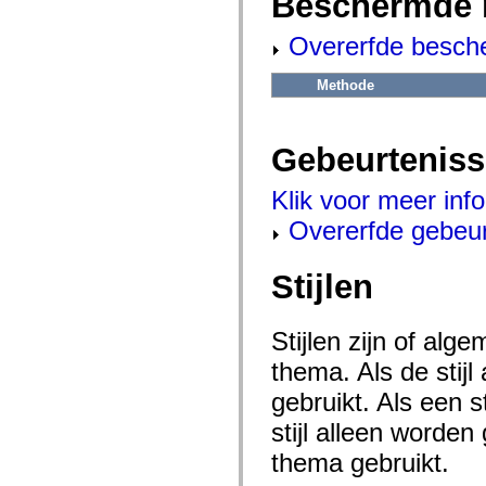
Beschermde 
flash.net.dns
flash.net.drm
flash.notifications
Overerfde besch
flash.permissions
flash.printing
Methode
flash.profiler
flash.sampler
flash.security
flash.sensors
Gebeurtenis
flash.system
flash.text
flash.text.engine
Klik voor meer inf
flash.text.ime
flash.ui
Overerfde gebeu
flash.utils
flash.xml
flashx.textLayout
Stijlen
flashx.textLayout.compose
flashx.textLayout.container
flashx.textLayout.conversion
flashx.textLayout.edit
Stijlen zijn of al
flashx.textLayout.elements
flashx.textLayout.events
thema. Als de stij
flashx.textLayout.factory
flashx.textLayout.formats
gebruikt. Als een 
flashx.textLayout.operations
stijl alleen worde
flashx.textLayout.utils
flashx.undo
thema gebruikt.
mx.accessibility
mx.automation