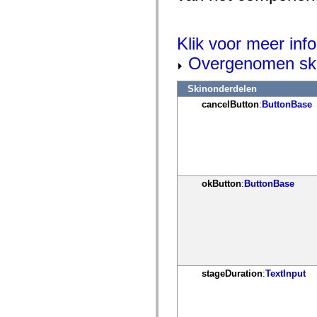
mx.controls
mx.controls.advancedDataGridClasses
mx.controls.dataGridClasses
mx.controls.listClasses
Klik voor meer info
mx.controls.menuClasses
mx.controls.olapDataGridClasses
Overgenomen ski
mx.controls.scrollClasses
mx.controls.sliderClasses
Skinonderdelen
mx.controls.textClasses
mx.controls.treeClasses
cancelButton
:
ButtonBase
mx.controls.videoClasses
mx.core
mx.core.windowClasses
mx.effects
mx.effects.easing
mx.effects.effectClasses
mx.events
okButton
:
ButtonBase
mx.filters
mx.flash
mx.formatters
mx.geom
mx.graphics
mx.graphics.codec
mx.graphics.shaderClasses
mx.logging
mx.logging.errors
stageDuration
:
TextInput
mx.logging.targets
mx.managers
mx.modules
mx.netmon