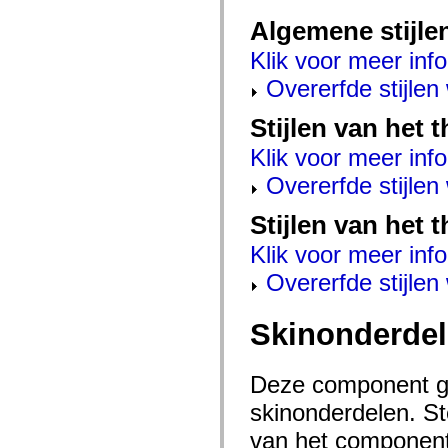
mx.automation.air
mx.automation.delegates
Algemene stijle
mx.automation.delegates.advancedDataGrid
mx.automation.delegates.charts
Klik voor meer info
mx.automation.delegates.containers
mx.automation.delegates.controls
Overerfde stijle
mx.automation.delegates.controls.dataGridClasses
mx.automation.delegates.controls.fileSystemClasses
Stijlen van het
mx.automation.delegates.core
mx.automation.delegates.flashflexkit
Klik voor meer info
mx.automation.events
mx.binding
Overerfde stijle
mx.binding.utils
mx.charts
mx.charts.chartClasses
Stijlen van het 
mx.charts.effects
mx.charts.effects.effectClasses
Klik voor meer info
mx.charts.events
mx.charts.renderers
Overerfde stijle
mx.charts.series
mx.charts.series.items
mx.charts.series.renderData
Skinonderde
mx.charts.styles
mx.collections
mx.collections.errors
Deze component ge
mx.containers
mx.containers.accordionClasses
skinonderdelen. Ste
mx.containers.dividedBoxClasses
mx.containers.errors
van het component 
mx.containers.utilityClasses