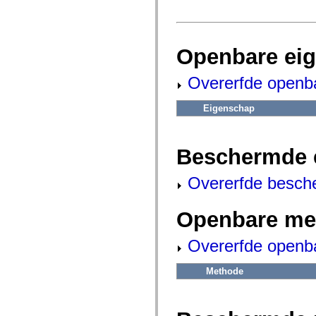
fl.events
fl.ik
fl.lang
fl.livepreview
fl.managers
Openbare ei
fl.motion
fl.motion.easing
fl.rsl
Overerfde openb
fl.text
fl.transitions
fl.transitions.easing
Eigenschap
fl.video
flash.accessibility
flash.concurrent
flash.crypto
Beschermde 
flash.data
flash.desktop
Overerfde besch
flash.display
flash.display3D
flash.display3D.textures
Openbare me
flash.errors
flash.events
flash.external
Overerfde openb
flash.filesystem
flash.filters
flash.geom
Methode
flash.globalization
flash.html
flash.media
flash.net