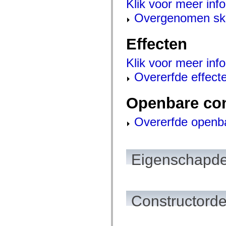
Klik voor meer info
spark.automation.delegates.components.supportClasses
spark.automation.delegates.skins.spark
Overgenomen ski
spark.automation.events
spark.collections
spark.components
Effecten
spark.components.calendarClasses
spark.components.gridClasses
spark.components.mediaClasses
Klik voor meer info
spark.components.supportClasses
Overerfde effect
spark.components.windowClasses
spark.core
spark.effects
spark.effects.animation
Openbare co
spark.effects.easing
spark.effects.interpolation
Overerfde openb
spark.effects.supportClasses
spark.events
spark.filters
spark.formatters
spark.formatters.supportClasses
Eigenschapde
spark.globalization
spark.globalization.supportClasses
spark.layouts
spark.layouts.supportClasses
spark.managers
spark.modules
Constructorde
spark.preloaders
spark.primitives
spark.primitives.supportClasses
spark.skins