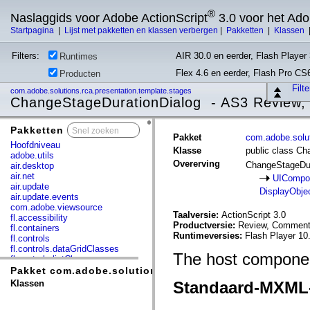
®
Naslaggids voor Adobe ActionScript
3.0 voor het Ad
Startpagina
|
Lijst met pakketten en klassen verbergen
|
Pakketten
|
Klassen
Filters:
AIR 30.0 en eerder, Flash Player 
Runtimes
Flex 4.6 en eerder, Flash Pro CS
Producten
Filt
com.adobe.solutions.rca.presentation.template.stages
ChangeStageDurationDialog - AS3 Review,
Pakketten
x
Pakket
com.adobe.solut
Hoofdniveau
Klasse
public class Ch
adobe.utils
Overerving
ChangeStageDur
air.desktop
air.net
UICompo
air.update
DisplayObje
air.update.events
com.adobe.viewsource
Taalversie:
ActionScript 3.0
fl.accessibility
Productversie:
Review, Commenti
fl.containers
Runtimeversies:
Flash Player 10
fl.controls
fl.controls.dataGridClasses
The host component
fl.controls.listClasses
fl.controls.progressBarClasses
Pakket com.adobe.solutions.rca.presentation.template
fl.core
Klassen
Standaard-MXML
fl.data
fl.display