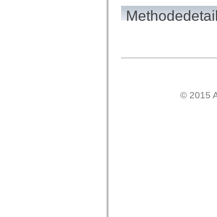
spark.skins.mobile
Methodedetai
spark.skins.mobile.supportClasses
spark.skins.spark
spark.skins.spark.mediaClasses.fullScreen
spark.skins.spark.mediaClasses.normal
spark.skins.spark.windowChrome
spark.skins.wireframe
spark.skins.wireframe.mediaClasses
spark.skins.wireframe.mediaClasses.fullScreen
spark.transitions
spark.utils
spark.validators
© 2015 A
spark.validators.supportClasses
Taalelementen
Algemene constanten
Algemene functies
Operatoren
Programmeerinstructies, gereserveerde woorden en compileraanwijzingen
Speciale typen
Bijlagen
Nieuw
Compilerfouten
Compilerwaarschuwingen
Uitvoeringsfouten
Migreren naar ActionScript 3
Ondersteunde tekensets
Alleen MXML-labels
Elementen van bewegings-XML
Timed Text-tags