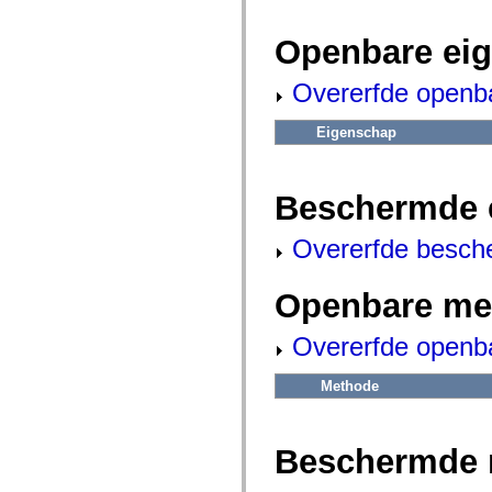
fl.events
fl.ik
fl.lang
Openbare ei
fl.livepreview
fl.managers
fl.motion
Overerfde openb
fl.motion.easing
fl.rsl
Eigenschap
fl.text
fl.transitions
fl.transitions.easing
fl.video
Beschermde 
flash.accessibility
flash.concurrent
flash.crypto
Overerfde besch
flash.data
flash.desktop
flash.display
Openbare me
flash.display3D
flash.display3D.textures
flash.errors
Overerfde openb
flash.events
flash.external
flash.filesystem
Methode
flash.filters
flash.geom
flash.globalization
flash.html
Beschermde 
flash.media
flash.net