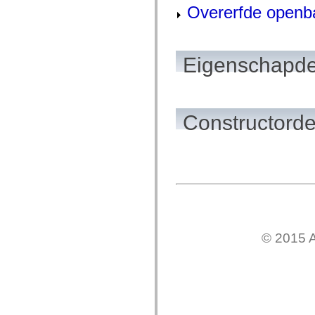
Overerfde openb
spark.automation.delegates.components.supportClasses
spark.automation.delegates.skins.spark
spark.automation.events
spark.collections
spark.components
Eigenschapde
spark.components.calendarClasses
spark.components.gridClasses
spark.components.mediaClasses
spark.components.supportClasses
spark.components.windowClasses
spark.core
Constructorde
spark.effects
spark.effects.animation
spark.effects.easing
spark.effects.interpolation
spark.effects.supportClasses
spark.events
spark.filters
spark.formatters
spark.formatters.supportClasses
spark.globalization
spark.globalization.supportClasses
© 2015 A
spark.layouts
spark.layouts.supportClasses
spark.managers
spark.modules
spark.preloaders
spark.primitives
spark.primitives.supportClasses
spark.skins