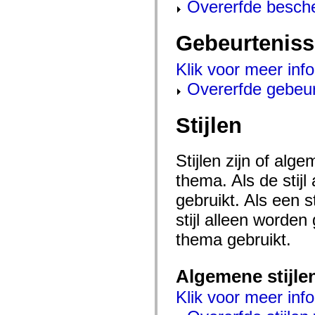
Overerfde besch
flash.net.dns
flash.net.drm
flash.notifications
flash.permissions
Gebeurtenis
flash.printing
flash.profiler
Klik voor meer inf
flash.sampler
flash.security
Overerfde gebeu
flash.sensors
flash.system
flash.text
Stijlen
flash.text.engine
flash.text.ime
flash.ui
flash.utils
Stijlen zijn of al
flash.xml
flashx.textLayout
thema. Als de stij
flashx.textLayout.compose
flashx.textLayout.container
gebruikt. Als een 
flashx.textLayout.conversion
flashx.textLayout.edit
stijl alleen worde
flashx.textLayout.elements
flashx.textLayout.events
thema gebruikt.
flashx.textLayout.factory
flashx.textLayout.formats
flashx.textLayout.operations
Algemene stijle
flashx.textLayout.utils
flashx.undo
Klik voor meer info
mx.accessibility
mx.automation