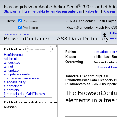
®
Naslaggids voor Adobe ActionScript
3.0 voor het Ad
Startpagina
|
Lijst met pakketten en klassen verbergen
|
Pakketten
|
Klassen
Filters:
AIR 30.0 en eerder, Flash Player 
Runtimes
Flex 4.6 en eerder, Flash Pro CS
Producten
Filt
com.adobe.dct.view
BrowserContainer - AS3 Data Dictionary
Eig
Pakketten
x
Pakket
com.adobe.dct.
Hoofdniveau
Klasse
public class Br
adobe.utils
Overerving
BrowserContain
air.desktop
air.net
DisplayObje
air.update
air.update.events
Taalversie:
ActionScript 3.0
com.adobe.viewsource
Productversie:
Data Dictionary B
fl.accessibility
Runtimeversies:
AIR (unsupporte
fl.containers
fl.controls
The BrowserContai
fl.controls.dataGridClasses
fl.controls.listClasses
elements in a tree 
fl.controls.progressBarClasses
Pakket com.adobe.dct.view
fl.core
Klassen
fl.data
fl.display