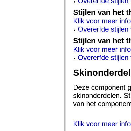
Overerfde stijle
mx.automation.air
mx.automation.delegates
Stijlen van het
mx.automation.delegates.advancedDataGrid
mx.automation.delegates.charts
Klik voor meer info
mx.automation.delegates.containers
mx.automation.delegates.controls
Overerfde stijle
mx.automation.delegates.controls.dataGridClasses
mx.automation.delegates.controls.fileSystemClasses
mx.automation.delegates.core
Stijlen van het 
mx.automation.delegates.flashflexkit
mx.automation.events
Klik voor meer info
mx.binding
mx.binding.utils
Overerfde stijle
mx.charts
mx.charts.chartClasses
mx.charts.effects
Skinonderde
mx.charts.effects.effectClasses
mx.charts.events
mx.charts.renderers
mx.charts.series
Deze component ge
mx.charts.series.items
skinonderdelen. Ste
mx.charts.series.renderData
mx.charts.styles
van het component 
mx.collections
mx.collections.errors
mx.containers
mx.containers.accordionClasses
mx.containers.dividedBoxClasses
Klik voor meer info
mx.containers.errors
mx.containers.utilityClasses