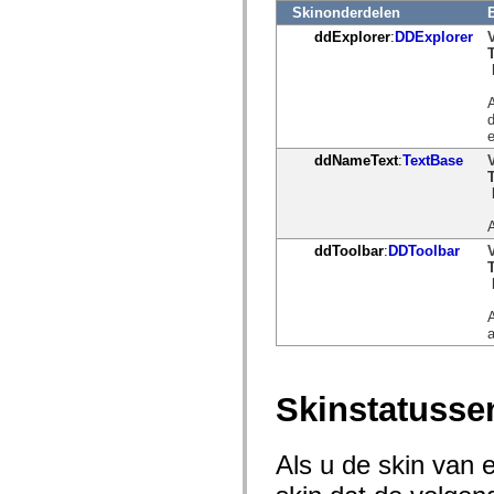
mx.controls
Skinonderdelen
mx.controls.advancedDataGridClasses
ddExplorer
:
DDExplorer
mx.controls.dataGridClasses
mx.controls.listClasses
mx.controls.menuClasses
mx.controls.olapDataGridClasses
A
mx.controls.scrollClasses
d
mx.controls.sliderClasses
mx.controls.textClasses
mx.controls.treeClasses
ddNameText
:
TextBase
mx.controls.videoClasses
mx.core
mx.core.windowClasses
mx.effects
A
mx.effects.easing
ddToolbar
:
DDToolbar
mx.effects.effectClasses
mx.events
mx.filters
mx.flash
A
mx.formatters
a
mx.geom
mx.graphics
mx.graphics.codec
mx.graphics.shaderClasses
Skinstatusse
mx.logging
mx.logging.errors
mx.logging.targets
mx.managers
Als u de skin van 
mx.modules
mx.netmon