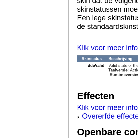
skin dat de volgen
mx.olap
skinstatussen moet
mx.olap.aggregators
mx.preloaders
Een lege skinstatu
mx.printing
mx.resources
de standaardskinst
mx.rpc
mx.rpc.events
mx.rpc.http
mx.rpc.http.mxml
mx.rpc.mxml
Klik voor meer info
mx.rpc.remoting
mx.rpc.remoting.mxml
mx.rpc.soap
Skinstatus
Beschrijving
mx.rpc.soap.mxml
ddeValid
Valid state or t
mx.rpc.wsdl
Taalversie
: Act
mx.rpc.xml
Runtimeversie
mx.skins
mx.skins.halo
mx.skins.spark
mx.skins.wireframe
Effecten
mx.skins.wireframe.windowChrome
mx.states
mx.styles
Klik voor meer info
mx.utils
mx.validators
Overerfde effect
spark.accessibility
spark.automation.delegates
spark.automation.delegates.components
Openbare co
spark.automation.delegates.components.gridClasses
spark.automation.delegates.components.mediaClasses