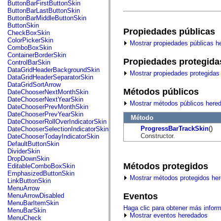
fl.events
ButtonBarFirstButtonSkin
fl.ik
ButtonBarLastButtonSkin
fl.lang
ButtonBarMiddleButtonSkin
fl.livepreview
ButtonSkin
Propiedades públicas
fl.managers
CheckBoxSkin
fl.motion
ColorPickerSkin
Mostrar propiedades públicas h
fl.motion.easing
ComboBoxSkin
fl.rsl
ContainerBorderSkin
fl.text
Propiedades protegida
ControlBarSkin
fl.transitions
DataGridHeaderBackgroundSkin
Mostrar propiedades protegidas
fl.transitions.easing
DataGridHeaderSeparatorSkin
fl.video
DataGridSortArrow
flash.accessibility
Métodos públicos
DateChooserNextMonthSkin
flash.concurrent
DateChooserNextYearSkin
Mostrar métodos públicos here
flash.crypto
DateChooserPrevMonthSkin
flash.data
DateChooserPrevYearSkin
Método
flash.desktop
DateChooserRollOverIndicatorSkin
flash.display
ProgressBarTrackSkin
()
DateChooserSelectionIndicatorSkin
flash.display3D
Constructor.
DateChooserTodayIndicatorSkin
flash.display3D.textures
DefaultButtonSkin
flash.errors
DividerSkin
flash.events
DropDownSkin
flash.external
Métodos protegidos
EditableComboBoxSkin
flash.filesystem
EmphasizedButtonSkin
Mostrar métodos protegidos he
flash.filters
LinkButtonSkin
flash.geom
MenuArrow
flash.globalization
Eventos
MenuArrowDisabled
flash.html
MenuBarItemSkin
Haga clic para obtener más infor
flash.media
MenuBarSkin
Mostrar eventos heredados
flash.net
MenuCheck