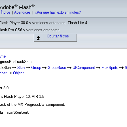
®
®
e Adobe
Flash
|
Índice
|
Apéndices
|
¿Por qué hay texto en inglés?
Flash Player 30.0 y versiones anteriores, Flash Lite 4
Flash Pro CS6 y versiones anteriores
Ocultar filtros
rame
ogressBarTrackSkin
ackSkin
Skin
Group
GroupBase
UIComponent
FlexSprite
S
cher
Object
pt 3.0
ón:
Flash Player 10, AIR 1.5
 track of the MX ProgressBar component.
da
mxmlContent