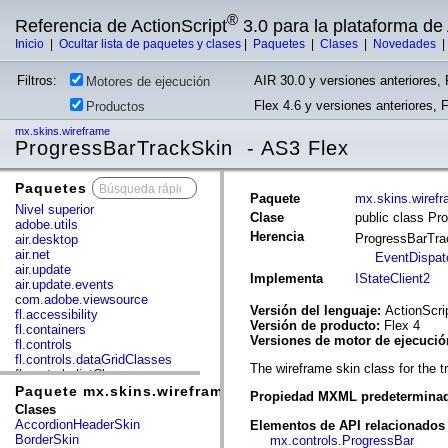
®
Referencia de ActionScript
3.0 para la plataforma d
Inicio
|
Ocultar lista de paquetes y clases
|
Paquetes
|
Clases
|
Novedades
Filtros:
AIR 30.0 y versiones anteriores, 
Motores de ejecución
Flex 4.6 y versiones anteriores, 
Productos
mx.skins.wireframe
ProgressBarTrackSkin - AS3 Flex
Paquetes
x
Paquete
mx.skins.wiref
Nivel superior
Clase
public class Pr
adobe.utils
Herencia
ProgressBarTr
air.desktop
air.net
EventDispat
air.update
Implementa
IStateClient2
air.update.events
com.adobe.viewsource
Versión del lenguaje:
ActionScri
fl.accessibility
Versión de producto:
Flex 4
fl.containers
Versiones de motor de ejecuci
fl.controls
fl.controls.dataGridClasses
The wireframe skin class for the
fl.controls.listClasses
fl.controls.progressBarClasses
Paquete mx.skins.wireframe
Propiedad MXML predetermina
fl.core
Clases
fl.data
AccordionHeaderSkin
Elementos de API relacionados
fl.display
BorderSkin
mx.controls.ProgressBar