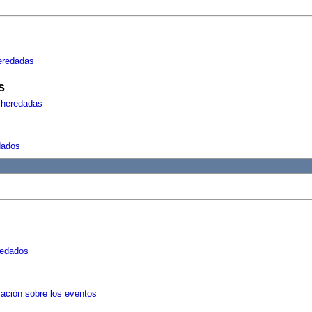
eredadas
s
 heredadas
dados
redados
mación sobre los eventos