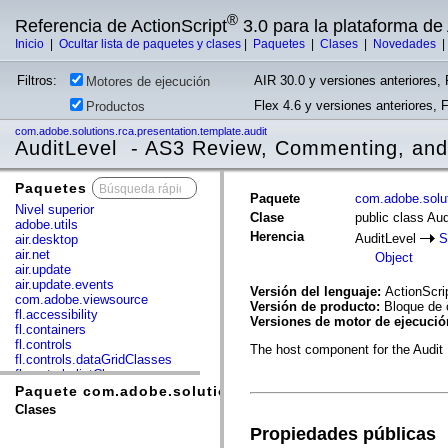
®
Referencia de ActionScript
3.0 para la plataforma d
Inicio
|
Ocultar lista de paquetes y clases
|
Paquetes
|
Clases
|
Novedades
Filtros:
AIR 30.0 y versiones anteriores, 
Motores de ejecución
Flex 4.6 y versiones anteriores, 
Productos
com.adobe.solutions.rca.presentation.template.audit
AuditLevel - AS3 Review, Commenting, and
Paquetes
x
Paquete
com.adobe.solut
Nivel superior
Clase
public class Aud
adobe.utils
Herencia
AuditLevel
S
air.desktop
air.net
Object
air.update
air.update.events
Versión del lenguaje:
ActionScri
com.adobe.viewsource
Versión de producto:
Bloque de 
fl.accessibility
Versiones de motor de ejecuci
fl.containers
fl.controls
The host component for the Audit 
fl.controls.dataGridClasses
fl.controls.listClasses
fl.controls.progressBarClasses
Paquete com.adobe.solutions.rca.presentation.template
fl.core
Clases
fl.data
Propiedades públicas
fl.display