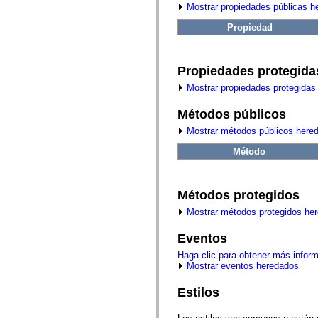
fl.events
Mostrar propiedades públicas h
fl.ik
fl.lang
Propiedad
fl.livepreview
fl.managers
fl.motion
fl.motion.easing
Propiedades protegida
fl.rsl
fl.text
Mostrar propiedades protegidas
fl.transitions
fl.transitions.easing
Métodos públicos
fl.video
flash.accessibility
Mostrar métodos públicos here
flash.concurrent
flash.crypto
Método
flash.data
flash.desktop
flash.display
flash.display3D
Métodos protegidos
flash.display3D.textures
Mostrar métodos protegidos he
flash.errors
flash.events
flash.external
Eventos
flash.filesystem
Haga clic para obtener más infor
flash.filters
Mostrar eventos heredados
flash.geom
flash.globalization
flash.html
Estilos
flash.media
flash.net