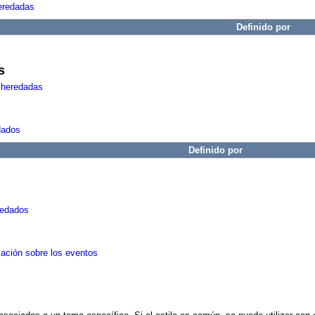
eredadas
Definido por
s
 heredadas
dados
Definido por
redados
mación sobre los eventos