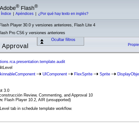
®
®
e Adobe
Flash
|
Índice
|
Apéndices
|
¿Por qué hay texto en inglés?
Flash Player 30.0 y versiones anteriores, Flash Lite 4
Flash Pro CS6 y versiones anteriores
Ocultar filtros
 Approval
Propi
ions.rca.presentation.template.audit
itLevel
kinnableComponent
UIComponent
FlexSprite
Sprite
DisplayObje
pt 3.0
construcción Review, Commenting, and Approval 10
ón:
Flash Player 10.2, AIR (unsupported)
Level tab in schedule template workflow.
.audit