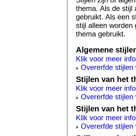
mx.automation.air
mx.automation.delegates
thema. Als de stij
mx.automation.delegates.advancedDataGrid
gebruikt. Als een 
mx.automation.delegates.charts
mx.automation.delegates.containers
stijl alleen worde
mx.automation.delegates.controls
mx.automation.delegates.controls.dataGridClasses
thema gebruikt.
mx.automation.delegates.controls.fileSystemClasses
mx.automation.delegates.core
mx.automation.delegates.flashflexkit
mx.automation.events
Algemene stijle
mx.binding
mx.binding.utils
Klik voor meer info
mx.charts
Overerfde stijle
mx.charts.chartClasses
mx.charts.effects
mx.charts.effects.effectClasses
Stijlen van het
mx.charts.events
mx.charts.renderers
Klik voor meer info
mx.charts.series
mx.charts.series.items
Overerfde stijle
mx.charts.series.renderData
mx.charts.styles
Stijlen van het 
mx.collections
mx.collections.errors
mx.containers
Klik voor meer info
mx.containers.accordionClasses
Overerfde stijle
mx.containers.dividedBoxClasses
mx.containers.errors
mx.containers.utilityClasses