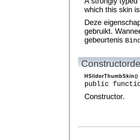
A strongly typed
mx.olap
which this skin is
mx.olap.aggregators
mx.preloaders
mx.printing
Deze eigenschap
mx.resources
mx.rpc
gebruikt. Wannee
mx.rpc.events
mx.rpc.http
gebeurtenis
Bin
mx.rpc.http.mxml
mx.rpc.mxml
mx.rpc.remoting
mx.rpc.remoting.mxml
mx.rpc.soap
Constructorde
mx.rpc.soap.mxml
mx.rpc.wsdl
mx.rpc.xml
HSliderThumbSkin
()
mx.skins
public functi
mx.skins.halo
mx.skins.spark
mx.skins.wireframe
Constructor.
mx.skins.wireframe.windowChrome
mx.states
mx.styles
mx.utils
mx.validators
spark.accessibility
spark.automation.delegates
spark.automation.delegates.components
spark.automation.delegates.components.gridClasses
spark.automation.delegates.components.mediaClasses