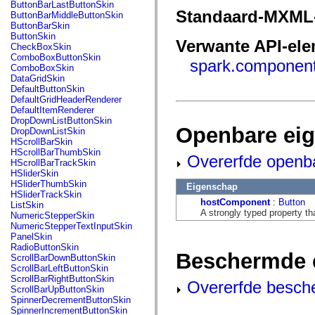
fl.events
ButtonBarLastButtonSkin
fl.ik
Standaard-MXML
ButtonBarMiddleButtonSkin
fl.lang
ButtonBarSkin
fl.livepreview
ButtonSkin
Verwante API-el
fl.managers
CheckBoxSkin
fl.motion
ComboBoxButtonSkin
spark.component
fl.motion.easing
ComboBoxSkin
fl.rsl
DataGridSkin
fl.text
DefaultButtonSkin
fl.transitions
DefaultGridHeaderRenderer
fl.transitions.easing
DefaultItemRenderer
fl.video
DropDownListButtonSkin
flash.accessibility
Openbare ei
DropDownListSkin
flash.concurrent
HScrollBarSkin
flash.crypto
HScrollBarThumbSkin
Overerfde openb
flash.data
HScrollBarTrackSkin
flash.desktop
HSliderSkin
flash.display
HSliderThumbSkin
Eigenschap
flash.display3D
HSliderTrackSkin
flash.display3D.textures
hostComponent
:
Button
ListSkin
flash.errors
A strongly typed property th
NumericStepperSkin
flash.events
NumericStepperTextInputSkin
flash.external
PanelSkin
flash.filesystem
RadioButtonSkin
Beschermde 
flash.filters
ScrollBarDownButtonSkin
flash.geom
ScrollBarLeftButtonSkin
flash.globalization
ScrollBarRightButtonSkin
Overerfde besch
flash.html
ScrollBarUpButtonSkin
flash.media
SpinnerDecrementButtonSkin
flash.net
SpinnerIncrementButtonSkin