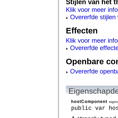
Stijlen van het 
mx.controls
mx.controls.advancedDataGridClasses
Klik voor meer info
mx.controls.dataGridClasses
mx.controls.listClasses
Overerfde stijle
mx.controls.menuClasses
mx.controls.olapDataGridClasses
mx.controls.scrollClasses
Effecten
mx.controls.sliderClasses
mx.controls.textClasses
mx.controls.treeClasses
Klik voor meer info
mx.controls.videoClasses
mx.core
Overerfde effect
mx.core.windowClasses
mx.effects
mx.effects.easing
Openbare co
mx.effects.effectClasses
mx.events
mx.filters
Overerfde openb
mx.flash
mx.formatters
mx.geom
mx.graphics
Eigenschapde
mx.graphics.codec
mx.graphics.shaderClasses
mx.logging
mx.logging.errors
hostComponent
eigen
mx.logging.targets
public var ho
mx.managers
mx.modules
mx.netmon