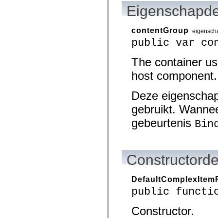
mx.olap
Eigenschapde
mx.olap.aggregators
mx.preloaders
mx.printing
contentGroup
eigensch
mx.resources
public var co
mx.rpc
mx.rpc.events
mx.rpc.http
The container us
mx.rpc.http.mxml
mx.rpc.mxml
host component.
mx.rpc.remoting
mx.rpc.remoting.mxml
mx.rpc.soap
Deze eigenschap
mx.rpc.soap.mxml
gebruikt. Wannee
mx.rpc.wsdl
mx.rpc.xml
gebeurtenis
Bin
mx.skins
mx.skins.halo
mx.skins.spark
mx.skins.wireframe
mx.skins.wireframe.windowChrome
Constructorde
mx.states
mx.styles
mx.utils
DefaultComplexItem
mx.validators
spark.accessibility
public functi
spark.automation.delegates
spark.automation.delegates.components
Constructor.
spark.automation.delegates.components.gridClasses
spark.automation.delegates.components.mediaClasses