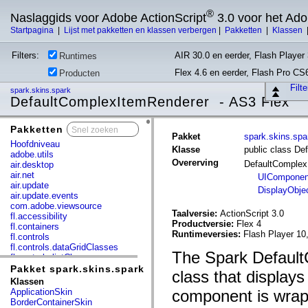
®
Naslaggids voor Adobe ActionScript
3.0 voor het Ad
Startpagina
|
Lijst met pakketten en klassen verbergen
|
Pakketten
|
Klassen
Filters:
AIR 30.0 en eerder, Flash Player 
Runtimes
Flex 4.6 en eerder, Flash Pro CS
Producten
Filt
spark.skins.spark
DefaultComplexItemRenderer - AS3 Flex
Pakketten
x
Pakket
spark.skins.spa
Hoofdniveau
Klasse
public class D
adobe.utils
Overerving
DefaultComple
air.desktop
air.net
UIComponen
air.update
DisplayObje
air.update.events
com.adobe.viewsource
Taalversie:
ActionScript 3.0
fl.accessibility
Productversie:
Flex 4
fl.containers
Runtimeversies:
Flash Player 10
fl.controls
fl.controls.dataGridClasses
The Spark Default
fl.controls.listClasses
fl.controls.progressBarClasses
Pakket spark.skins.spark
class that display
fl.core
Klassen
fl.data
ApplicationSkin
component is wrapp
fl.display
BorderContainerSkin