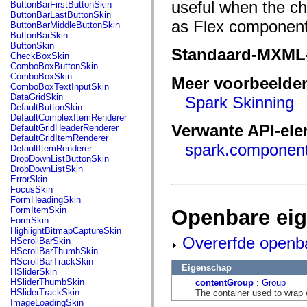
fl.events
useful when the ch
ButtonBarFirstButtonSkin
fl.ik
ButtonBarLastButtonSkin
fl.lang
as Flex component
ButtonBarMiddleButtonSkin
fl.livepreview
ButtonBarSkin
fl.managers
ButtonSkin
Standaard-MXML
fl.motion
CheckBoxSkin
fl.motion.easing
ComboBoxButtonSkin
fl.rsl
ComboBoxSkin
Meer voorbeelde
fl.text
ComboBoxTextInputSkin
fl.transitions
DataGridSkin
Spark Skinning
fl.transitions.easing
DefaultButtonSkin
fl.video
DefaultComplexItemRenderer
flash.accessibility
Verwante API-el
DefaultGridHeaderRenderer
flash.concurrent
DefaultGridItemRenderer
flash.crypto
spark.componen
DefaultItemRenderer
flash.data
DropDownListButtonSkin
flash.desktop
DropDownListSkin
flash.display
ErrorSkin
flash.display3D
FocusSkin
flash.display3D.textures
FormHeadingSkin
flash.errors
FormItemSkin
Openbare ei
flash.events
FormSkin
flash.external
HighlightBitmapCaptureSkin
flash.filesystem
Overerfde openb
HScrollBarSkin
flash.filters
HScrollBarThumbSkin
flash.geom
HScrollBarTrackSkin
Eigenschap
flash.globalization
HSliderSkin
flash.html
HSliderThumbSkin
contentGroup
:
Group
flash.media
HSliderTrackSkin
The container used to wrap
flash.net
ImageLoadingSkin