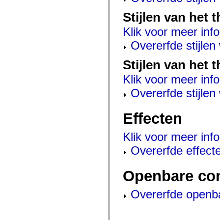
mx.controls
mx.controls.advancedDataGridClasses
Stijlen van het 
mx.controls.dataGridClasses
mx.controls.listClasses
Klik voor meer info
mx.controls.menuClasses
mx.controls.olapDataGridClasses
Overerfde stijle
mx.controls.scrollClasses
mx.controls.sliderClasses
Stijlen van het 
mx.controls.textClasses
mx.controls.treeClasses
Klik voor meer info
mx.controls.videoClasses
mx.core
Overerfde stijle
mx.core.windowClasses
mx.effects
mx.effects.easing
Effecten
mx.effects.effectClasses
mx.events
mx.filters
Klik voor meer info
mx.flash
mx.formatters
Overerfde effect
mx.geom
mx.graphics
mx.graphics.codec
Openbare co
mx.graphics.shaderClasses
mx.logging
mx.logging.errors
Overerfde openb
mx.logging.targets
mx.managers
mx.modules
mx.netmon