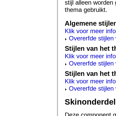
stijl alleen worde
mx.automation.air
mx.automation.delegates
thema gebruikt.
mx.automation.delegates.advancedDataGrid
mx.automation.delegates.charts
mx.automation.delegates.containers
mx.automation.delegates.controls
Algemene stijle
mx.automation.delegates.controls.dataGridClasses
mx.automation.delegates.controls.fileSystemClasses
Klik voor meer info
mx.automation.delegates.core
mx.automation.delegates.flashflexkit
Overerfde stijle
mx.automation.events
mx.binding
Stijlen van het
mx.binding.utils
mx.charts
Klik voor meer info
mx.charts.chartClasses
mx.charts.effects
Overerfde stijle
mx.charts.effects.effectClasses
mx.charts.events
mx.charts.renderers
Stijlen van het 
mx.charts.series
mx.charts.series.items
Klik voor meer info
mx.charts.series.renderData
Overerfde stijle
mx.charts.styles
mx.collections
mx.collections.errors
mx.containers
Skinonderde
mx.containers.accordionClasses
mx.containers.dividedBoxClasses
mx.containers.errors
Deze component ge
mx.containers.utilityClasses