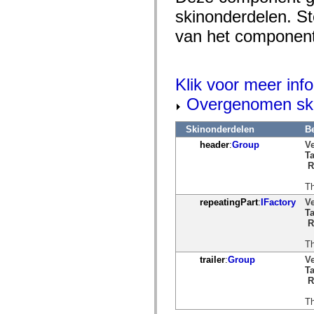
mx.controls
skinonderdelen. Ste
mx.controls.advancedDataGridClasses
mx.controls.dataGridClasses
van het component 
mx.controls.listClasses
mx.controls.menuClasses
mx.controls.olapDataGridClasses
mx.controls.scrollClasses
mx.controls.sliderClasses
Klik voor meer info
mx.controls.textClasses
Overgenomen ski
mx.controls.treeClasses
mx.controls.videoClasses
mx.core
Skinonderdelen
Be
mx.core.windowClasses
mx.effects
header
:
Group
Ve
mx.effects.easing
Ta
mx.effects.effectClasses
R
mx.events
mx.filters
Th
mx.flash
repeatingPart
:
IFactory
Ve
mx.formatters
Ta
mx.geom
R
mx.graphics
mx.graphics.codec
Th
mx.graphics.shaderClasses
mx.logging
trailer
:
Group
Ve
mx.logging.errors
Ta
mx.logging.targets
R
mx.managers
mx.modules
Th
mx.netmon