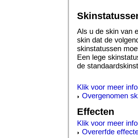
mx.olap
mx.olap.aggregators
mx.preloaders
Skinstatusse
mx.printing
mx.resources
mx.rpc
Als u de skin van 
mx.rpc.events
mx.rpc.http
skin dat de volgen
mx.rpc.http.mxml
mx.rpc.mxml
skinstatussen moet
mx.rpc.remoting
mx.rpc.remoting.mxml
Een lege skinstatu
mx.rpc.soap
mx.rpc.soap.mxml
de standaardskinst
mx.rpc.wsdl
mx.rpc.xml
mx.skins
mx.skins.halo
Klik voor meer info
mx.skins.spark
mx.skins.wireframe
Overgenomen ski
mx.skins.wireframe.windowChrome
mx.states
mx.styles
Effecten
mx.utils
mx.validators
spark.accessibility
Klik voor meer info
spark.automation.delegates
spark.automation.delegates.components
Overerfde effect
spark.automation.delegates.components.gridClasses
spark.automation.delegates.components.mediaClasses