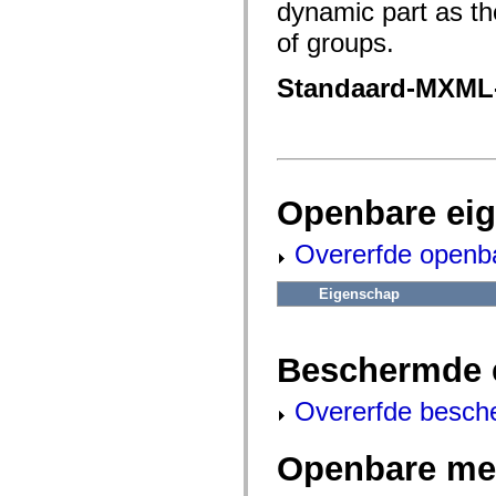
fl.events
dynamic part as th
fl.ik
fl.lang
of groups.
fl.livepreview
fl.managers
Standaard-MXML
fl.motion
fl.motion.easing
fl.rsl
fl.text
fl.transitions
fl.transitions.easing
fl.video
flash.accessibility
Openbare ei
flash.concurrent
flash.crypto
Overerfde openb
flash.data
flash.desktop
flash.display
Eigenschap
flash.display3D
flash.display3D.textures
flash.errors
flash.events
Beschermde 
flash.external
flash.filesystem
flash.filters
Overerfde besch
flash.geom
flash.globalization
flash.html
Openbare me
flash.media
flash.net