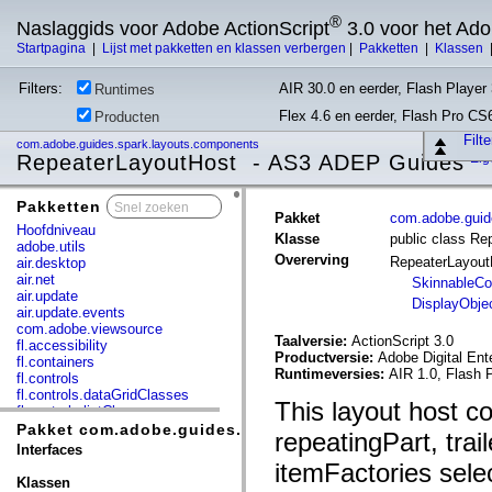
®
Naslaggids voor Adobe ActionScript
3.0 voor het Ad
Startpagina
|
Lijst met pakketten en klassen verbergen
|
Pakketten
|
Klassen
Filters:
AIR 30.0 en eerder, Flash Player 
Runtimes
Flex 4.6 en eerder, Flash Pro CS
Producten
Filt
com.adobe.guides.spark.layouts.components
RepeaterLayoutHost - AS3 ADEP Guides
Ei
Pakketten
x
Pakket
com.adobe.guid
Hoofdniveau
Klasse
public class Re
adobe.utils
Overerving
RepeaterLayou
air.desktop
air.net
SkinnableCo
air.update
DisplayObje
air.update.events
com.adobe.viewsource
Taalversie:
ActionScript 3.0
fl.accessibility
Productversie:
Adobe Digital Ent
fl.containers
Runtimeversies:
AIR 1.0, Flash 
fl.controls
fl.controls.dataGridClasses
This layout host c
fl.controls.listClasses
fl.controls.progressBarClasses
Pakket com.adobe.guides.spark.layouts.components
repeatingPart, tra
fl.core
Interfaces
fl.data
itemFactories selec
fl.display
Klassen