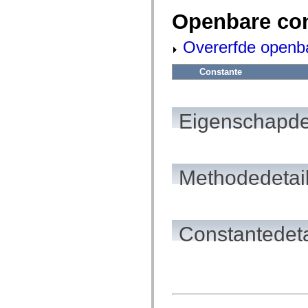
spark.automation.delegates.components.supportClasses
Openbare co
spark.automation.delegates.skins.spark
spark.automation.events
spark.collections
Overerfde openb
spark.components
spark.components.calendarClasses
spark.components.gridClasses
Constante
spark.components.mediaClasses
spark.components.supportClasses
spark.components.windowClasses
spark.core
Eigenschapde
spark.effects
spark.effects.animation
spark.effects.easing
spark.effects.interpolation
spark.effects.supportClasses
Methodedetai
spark.events
spark.filters
spark.formatters
spark.formatters.supportClasses
spark.globalization
spark.globalization.supportClasses
Constantedeta
spark.layouts
spark.layouts.supportClasses
spark.managers
spark.modules
spark.preloaders
spark.primitives
spark.primitives.supportClasses
spark.skins