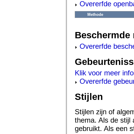
flash.net.dns
Overerfde openb
flash.net.drm
flash.notifications
Methode
flash.permissions
flash.printing
flash.profiler
flash.sampler
Beschermde 
flash.security
flash.sensors
flash.system
Overerfde besch
flash.text
flash.text.engine
flash.text.ime
Gebeurtenis
flash.ui
flash.utils
flash.xml
Klik voor meer inf
flashx.textLayout
flashx.textLayout.compose
Overerfde gebeu
flashx.textLayout.container
flashx.textLayout.conversion
flashx.textLayout.edit
Stijlen
flashx.textLayout.elements
flashx.textLayout.events
flashx.textLayout.factory
flashx.textLayout.formats
Stijlen zijn of al
flashx.textLayout.operations
flashx.textLayout.utils
thema. Als de stij
flashx.undo
gebruikt. Als een 
mx.accessibility
mx.automation