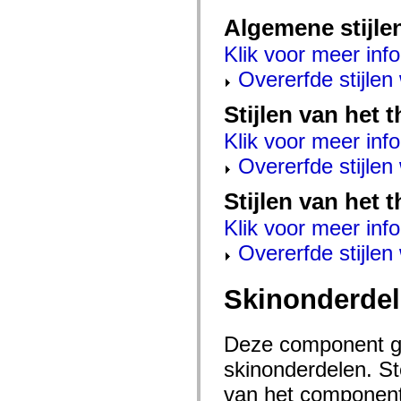
mx.automation.air
mx.automation.delegates
Algemene stijle
mx.automation.delegates.advancedDataGrid
mx.automation.delegates.charts
Klik voor meer info
mx.automation.delegates.containers
mx.automation.delegates.controls
Overerfde stijle
mx.automation.delegates.controls.dataGridClasses
mx.automation.delegates.controls.fileSystemClasses
Stijlen van het
mx.automation.delegates.core
mx.automation.delegates.flashflexkit
Klik voor meer info
mx.automation.events
mx.binding
Overerfde stijle
mx.binding.utils
mx.charts
mx.charts.chartClasses
Stijlen van het 
mx.charts.effects
mx.charts.effects.effectClasses
Klik voor meer info
mx.charts.events
mx.charts.renderers
Overerfde stijle
mx.charts.series
mx.charts.series.items
mx.charts.series.renderData
Skinonderde
mx.charts.styles
mx.collections
mx.collections.errors
Deze component ge
mx.containers
mx.containers.accordionClasses
skinonderdelen. Ste
mx.containers.dividedBoxClasses
mx.containers.errors
van het component 
mx.containers.utilityClasses