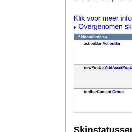
mx.controls
mx.controls.advancedDataGridClasses
mx.controls.dataGridClasses
mx.controls.listClasses
Klik voor meer info
mx.controls.menuClasses
mx.controls.olapDataGridClasses
Overgenomen ski
mx.controls.scrollClasses
mx.controls.sliderClasses
Skinonderdelen
mx.controls.textClasses
mx.controls.treeClasses
actionBar
:
ActionBar
mx.controls.videoClasses
mx.core
mx.core.windowClasses
mx.effects
mx.effects.easing
newPopUp
:
AddAssetPop
mx.effects.effectClasses
mx.events
mx.filters
mx.flash
mx.formatters
mx.geom
toolbarContent
:
Group
mx.graphics
mx.graphics.codec
mx.graphics.shaderClasses
mx.logging
mx.logging.errors
mx.logging.targets
mx.managers
mx.modules
Skinstatusse
mx.netmon