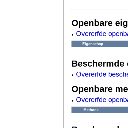
fl.events
fl.ik
fl.lang
fl.livepreview
fl.managers
Openbare ei
fl.motion
fl.motion.easing
fl.rsl
Overerfde openb
fl.text
fl.transitions
fl.transitions.easing
Eigenschap
fl.video
flash.accessibility
flash.concurrent
flash.crypto
Beschermde 
flash.data
flash.desktop
Overerfde besch
flash.display
flash.display3D
flash.display3D.textures
Openbare me
flash.errors
flash.events
flash.external
Overerfde openb
flash.filesystem
flash.filters
flash.geom
Methode
flash.globalization
flash.html
flash.media
flash.net