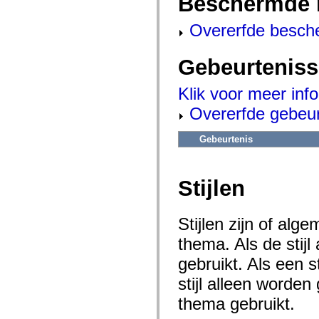
Beschermde 
flash.net.dns
flash.net.drm
flash.notifications
Overerfde besch
flash.permissions
flash.printing
flash.profiler
Gebeurtenis
flash.sampler
flash.security
flash.sensors
Klik voor meer inf
flash.system
Overerfde gebeu
flash.text
flash.text.engine
flash.text.ime
Gebeurtenis
flash.ui
flash.utils
flash.xml
flashx.textLayout
Stijlen
flashx.textLayout.compose
flashx.textLayout.container
flashx.textLayout.conversion
flashx.textLayout.edit
Stijlen zijn of al
flashx.textLayout.elements
flashx.textLayout.events
thema. Als de stij
flashx.textLayout.factory
flashx.textLayout.formats
gebruikt. Als een 
flashx.textLayout.operations
stijl alleen worde
flashx.textLayout.utils
flashx.undo
thema gebruikt.
mx.accessibility
mx.automation