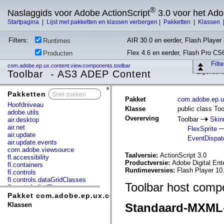
®
Naslaggids voor Adobe ActionScript
3.0 voor het Ad
Startpagina
|
Lijst met pakketten en klassen verbergen
|
Pakketten
|
Klassen
Filters:
AIR 30.0 en eerder, Flash Player 
Runtimes
Flex 4.6 en eerder, Flash Pro CS
Producten
Filt
com.adobe.ep.ux.content.view.components.toolbar
Toolbar - AS3 ADEP Content
Eigensch
Pakketten
x
Pakket
com.adobe.ep.u
Hoofdniveau
Klasse
public class Too
adobe.utils
Overerving
Toolbar
Skin
air.desktop
air.net
FlexSprite
air.update
EventDispat
air.update.events
com.adobe.viewsource
Taalversie:
ActionScript 3.0
fl.accessibility
Productversie:
Adobe Digital Ent
fl.containers
Runtimeversies:
Flash Player 10
fl.controls
fl.controls.dataGridClasses
Toolbar host comp
fl.controls.listClasses
fl.controls.progressBarClasses
Pakket com.adobe.ep.ux.content.view.components.tool
fl.core
Klassen
Standaard-MXML
fl.data
fl.display