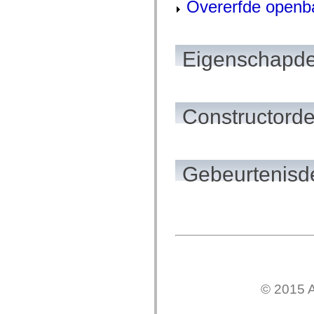
Overerfde openb
spark.automation.delegates.components.supportClasses
spark.automation.delegates.skins.spark
spark.automation.events
spark.collections
spark.components
Eigenschapde
spark.components.calendarClasses
spark.components.gridClasses
spark.components.mediaClasses
spark.components.supportClasses
spark.components.windowClasses
Constructorde
spark.core
spark.effects
spark.effects.animation
spark.effects.easing
spark.effects.interpolation
spark.effects.supportClasses
Gebeurtenisde
spark.events
spark.filters
spark.formatters
spark.formatters.supportClasses
spark.globalization
spark.globalization.supportClasses
spark.layouts
spark.layouts.supportClasses
spark.managers
spark.modules
spark.preloaders
© 2015 A
spark.primitives
spark.primitives.supportClasses
spark.skins