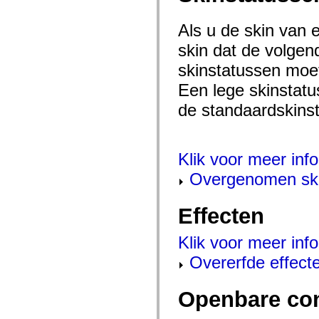
mx.olap
mx.olap.aggregators
Als u de skin van 
mx.preloaders
mx.printing
skin dat de volgen
mx.resources
mx.rpc
skinstatussen moet
mx.rpc.events
mx.rpc.http
Een lege skinstatu
mx.rpc.http.mxml
mx.rpc.mxml
de standaardskinst
mx.rpc.remoting
mx.rpc.remoting.mxml
mx.rpc.soap
mx.rpc.soap.mxml
Klik voor meer info
mx.rpc.wsdl
mx.rpc.xml
Overgenomen ski
mx.skins
mx.skins.halo
mx.skins.spark
Effecten
mx.skins.wireframe
mx.skins.wireframe.windowChrome
mx.states
Klik voor meer info
mx.styles
mx.utils
Overerfde effect
mx.validators
spark.accessibility
spark.automation.delegates
Openbare co
spark.automation.delegates.components
spark.automation.delegates.components.gridClasses
spark.automation.delegates.components.mediaClasses