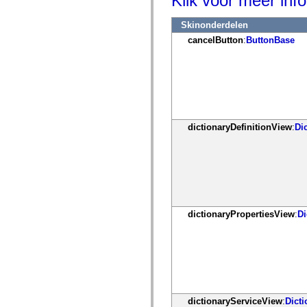
Klik voor meer info
mx.controls
mx.controls.advancedDataGridClasses
Skinonderdelen
mx.controls.dataGridClasses
mx.controls.listClasses
cancelButton
:
ButtonBase
mx.controls.menuClasses
mx.controls.olapDataGridClasses
mx.controls.scrollClasses
mx.controls.sliderClasses
mx.controls.textClasses
mx.controls.treeClasses
mx.controls.videoClasses
mx.core
dictionaryDefinitionView
:
Di
mx.core.windowClasses
mx.effects
mx.effects.easing
mx.effects.effectClasses
mx.events
mx.filters
mx.flash
mx.formatters
mx.geom
dictionaryPropertiesView
:
Di
mx.graphics
mx.graphics.codec
mx.graphics.shaderClasses
mx.logging
mx.logging.errors
mx.logging.targets
mx.managers
mx.modules
dictionaryServiceView
:
Dict
mx.netmon