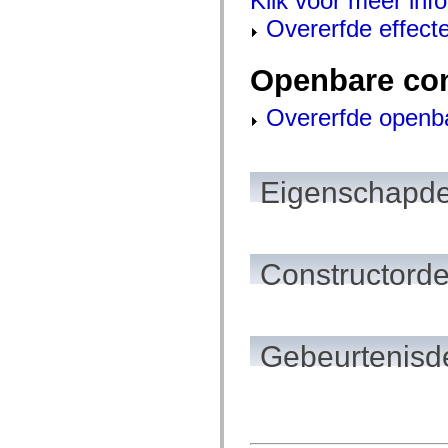
Klik voor meer info
spark.skins.mobile
Overerfde effect
spark.skins.mobile.supportClasses
spark.skins.spark
spark.skins.spark.mediaClasses.fullScreen
Openbare co
spark.skins.spark.mediaClasses.normal
spark.skins.spark.windowChrome
spark.skins.wireframe
Overerfde openb
spark.skins.wireframe.mediaClasses
spark.skins.wireframe.mediaClasses.fullScreen
spark.transitions
spark.utils
spark.validators
Eigenschapde
spark.validators.supportClasses
Taalelementen
Algemene constanten
Algemene functies
Operatoren
Constructorde
Programmeerinstructies, gereserveerde woorden en compileraanwijzingen
Speciale typen
Bijlagen
Nieuw
Compilerfouten
Gebeurtenisde
Compilerwaarschuwingen
Uitvoeringsfouten
Migreren naar ActionScript 3
Ondersteunde tekensets
Alleen MXML-labels
Elementen van bewegings-XML
Timed Text-tags