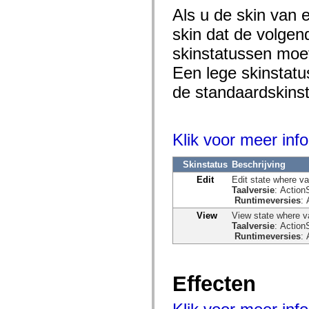
spark.automation.delegates.components.supportClasses
Als u de skin van 
spark.automation.delegates.skins.spark
spark.automation.events
skin dat de volgen
spark.collections
skinstatussen moet
spark.components
spark.components.calendarClasses
Een lege skinstatu
spark.components.gridClasses
spark.components.mediaClasses
de standaardskinst
spark.components.supportClasses
spark.components.windowClasses
spark.core
spark.effects
spark.effects.animation
Klik voor meer info
spark.effects.easing
spark.effects.interpolation
spark.effects.supportClasses
Skinstatus
Beschrijving
spark.events
Edit
Edit state where va
spark.filters
Taalversie
: Action
spark.formatters
Runtimeversies
: 
spark.formatters.supportClasses
spark.globalization
View
View state where va
spark.globalization.supportClasses
Taalversie
: Action
spark.layouts
Runtimeversies
: 
spark.layouts.supportClasses
spark.managers
spark.modules
Effecten
spark.preloaders
spark.primitives
spark.primitives.supportClasses
spark.skins