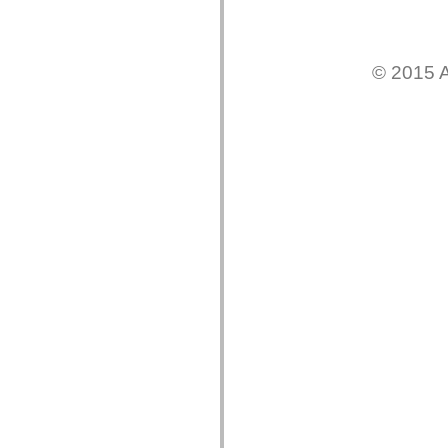
Lijst van vervangen elementen
Constanten voor toegankelijkheidsimplementatie
ActionScript-voorbeelden gebruiken
Juridische kennisgeving
© 2015 A