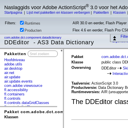
®
Naslaggids voor Adobe ActionScript
3.0 voor het Ad
Startpagina
|
Lijst met pakketten en klassen verbergen
|
Pakketten
|
Klassen
Filters:
AIR 30.0 en eerder, Flash Player 
Runtimes
Flex 4.6 en eerder, Flash Pro CS
Producten
Filt
com.adobe.dct.component.datadictionary
DDEditor - AS3 Data Dictionary
Eigensch
Pakketten
x
Pakket
com.adobe.dct.
Hoofdniveau
Klasse
public class DD
adobe.utils
Overerving
DDEditor
Sk
air.desktop
air.net
Interacti
air.update
air.update.events
Taalversie:
ActionScript 3.0
com.adobe.viewsource
Productversie:
Data Dictionary B
fl.accessibility
Runtimeversies:
AIR (unsupporte
fl.containers
fl.controls
The DDEditor class
fl.controls.dataGridClasses
fl.controls.listClasses
fl.controls.progressBarClasses
Pakket com.adobe.dct.component.datadictionary
fl.core
Klassen
fl.data
fl.display