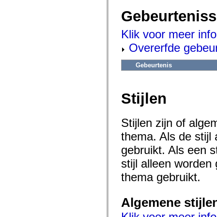
flash.net.dns
flash.net.drm
Gebeurtenis
flash.notifications
flash.permissions
flash.printing
Klik voor meer inf
flash.profiler
Overerfde gebeu
flash.sampler
flash.security
flash.sensors
Gebeurtenis
flash.system
flash.text
flash.text.engine
flash.text.ime
Stijlen
flash.ui
flash.utils
flash.xml
flashx.textLayout
Stijlen zijn of al
flashx.textLayout.compose
flashx.textLayout.container
thema. Als de stij
flashx.textLayout.conversion
gebruikt. Als een 
flashx.textLayout.edit
flashx.textLayout.elements
stijl alleen worde
flashx.textLayout.events
flashx.textLayout.factory
thema gebruikt.
flashx.textLayout.formats
flashx.textLayout.operations
flashx.textLayout.utils
flashx.undo
Algemene stijle
mx.accessibility
mx.automation
Klik voor meer info