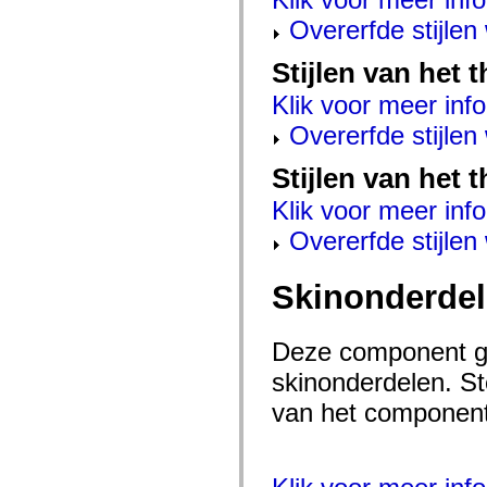
mx.automation.air
mx.automation.delegates
Overerfde stijle
mx.automation.delegates.advancedDataGrid
mx.automation.delegates.charts
Stijlen van het
mx.automation.delegates.containers
mx.automation.delegates.controls
Klik voor meer info
mx.automation.delegates.controls.dataGridClasses
mx.automation.delegates.controls.fileSystemClasses
Overerfde stijle
mx.automation.delegates.core
mx.automation.delegates.flashflexkit
mx.automation.events
Stijlen van het 
mx.binding
mx.binding.utils
Klik voor meer info
mx.charts
Overerfde stijle
mx.charts.chartClasses
mx.charts.effects
mx.charts.effects.effectClasses
mx.charts.events
Skinonderde
mx.charts.renderers
mx.charts.series
mx.charts.series.items
Deze component ge
mx.charts.series.renderData
mx.charts.styles
skinonderdelen. Ste
mx.collections
mx.collections.errors
van het component 
mx.containers
mx.containers.accordionClasses
mx.containers.dividedBoxClasses
mx.containers.errors
mx.containers.utilityClasses