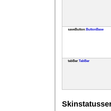
mx.olap
mx.olap.aggregators
mx.preloaders
mx.printing
mx.resources
mx.rpc
mx.rpc.events
mx.rpc.http
saveButton
:
ButtonBase
mx.rpc.http.mxml
mx.rpc.mxml
mx.rpc.remoting
mx.rpc.remoting.mxml
mx.rpc.soap
mx.rpc.soap.mxml
mx.rpc.wsdl
mx.rpc.xml
tabBar
:
TabBar
mx.skins
mx.skins.halo
mx.skins.spark
mx.skins.wireframe
mx.skins.wireframe.windowChrome
mx.states
mx.styles
mx.utils
mx.validators
spark.accessibility
spark.automation.delegates
Skinstatusse
spark.automation.delegates.components
spark.automation.delegates.components.gridClasses
spark.automation.delegates.components.mediaClasses