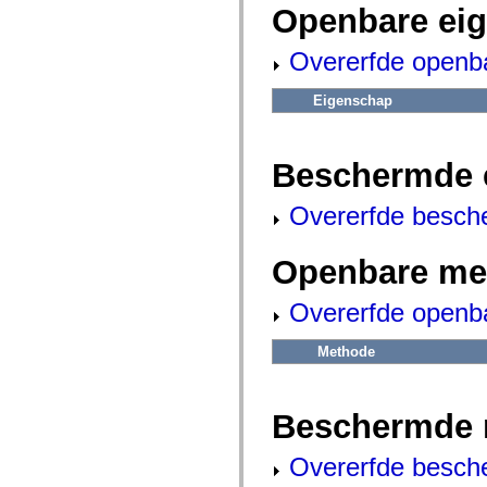
fl.events
Openbare ei
fl.ik
fl.lang
fl.livepreview
Overerfde openb
fl.managers
fl.motion
fl.motion.easing
Eigenschap
fl.rsl
fl.text
fl.transitions
Beschermde 
fl.transitions.easing
fl.video
flash.accessibility
Overerfde besch
flash.concurrent
flash.crypto
flash.data
Openbare me
flash.desktop
flash.display
flash.display3D
Overerfde openb
flash.display3D.textures
flash.errors
flash.events
Methode
flash.external
flash.filesystem
flash.filters
flash.geom
Beschermde 
flash.globalization
flash.html
flash.media
Overerfde besch
flash.net