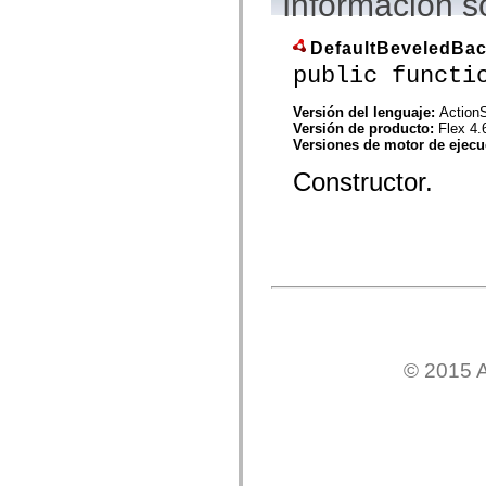
Información s
mx.controls
mx.controls.advancedDataGridClasses
mx.controls.dataGridClasses
DefaultBeveledBa
mx.controls.listClasses
public functi
mx.controls.menuClasses
mx.controls.olapDataGridClasses
mx.controls.scrollClasses
Versión del lenguaje:
ActionS
mx.controls.sliderClasses
Versión de producto:
Flex 4.
mx.controls.textClasses
Versiones de motor de ejec
mx.controls.treeClasses
mx.controls.videoClasses
Constructor.
mx.core
mx.core.windowClasses
mx.effects
mx.effects.easing
mx.effects.effectClasses
mx.events
mx.filters
mx.flash
mx.formatters
mx.geom
mx.graphics
mx.graphics.codec
© 2015 A
mx.graphics.shaderClasses
mx.logging
mx.logging.errors
mx.logging.targets
mx.managers
mx.modules
mx.netmon