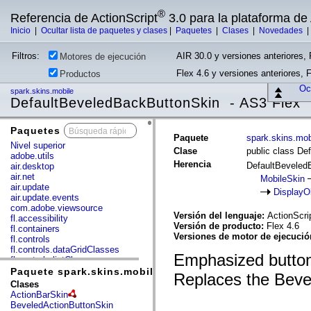
®
Referencia de ActionScript
3.0 para la plataforma d
Inicio
|
Ocultar lista de paquetes y clases
|
Paquetes
|
Clases
|
Novedades
Filtros:
AIR 30.0 y versiones anteriores, 
Motores de ejecución
Flex 4.6 y versiones anteriores, 
Productos
Ocu
spark.skins.mobile
DefaultBeveledBackButtonSkin - AS3 Flex
Paquetes
x
Paquete
spark.skins.mob
Nivel superior
Clase
public class D
adobe.utils
Herencia
DefaultBeveled
air.desktop
air.net
MobileSkin
air.update
DisplayO
air.update.events
com.adobe.viewsource
Versión del lenguaje:
ActionScri
fl.accessibility
Versión de producto:
Flex 4.6
fl.containers
Versiones de motor de ejecuci
fl.controls
fl.controls.dataGridClasses
Emphasized button
fl.controls.listClasses
fl.controls.progressBarClasses
Paquete spark.skins.mobile
Replaces the Beve
fl.core
Clases
fl.data
ActionBarSkin
fl.display
BeveledActionButtonSkin