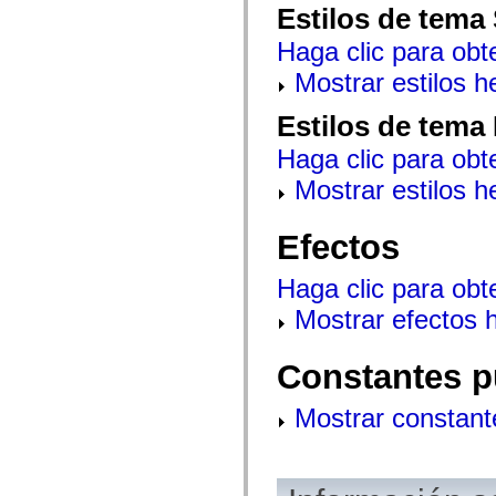
mx.automation.air
Estilos de tema
mx.automation.delegates
mx.automation.delegates.advancedDataGrid
Haga clic para obt
mx.automation.delegates.charts
mx.automation.delegates.containers
Mostrar estilos 
mx.automation.delegates.controls
mx.automation.delegates.controls.dataGridClasses
Estilos de tema
mx.automation.delegates.controls.fileSystemClasses
mx.automation.delegates.core
Haga clic para obt
mx.automation.delegates.flashflexkit
mx.automation.events
Mostrar estilos 
mx.binding
mx.binding.utils
mx.charts
Efectos
mx.charts.chartClasses
mx.charts.effects
mx.charts.effects.effectClasses
Haga clic para obt
mx.charts.events
mx.charts.renderers
Mostrar efectos 
mx.charts.series
mx.charts.series.items
mx.charts.series.renderData
Constantes p
mx.charts.styles
mx.collections
mx.collections.errors
Mostrar constant
mx.containers
mx.containers.accordionClasses
mx.containers.dividedBoxClasses
mx.containers.errors
mx.containers.utilityClasses