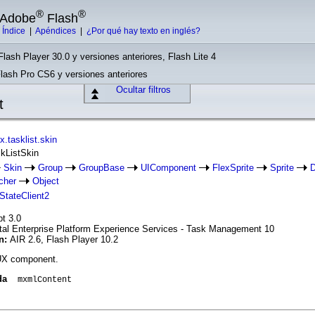
®
®
e Adobe
Flash
|
Índice
|
Apéndices
|
¿Por qué hay texto en inglés?
Flash Player 30.0 y versiones anteriores, Flash Lite 4
Flash Pro CS6 y versiones anteriores
Ocultar filtros
t
.tasklist.skin
skListSkin
Skin
Group
GroupBase
UIComponent
FlexSprite
Sprite
D
cher
Object
IStateClient2
pt 3.0
tal Enterprise Platform Experience Services - Task Management 10
ón:
AIR 2.6, Flash Player 10.2
 UX component.
da
mxmlContent