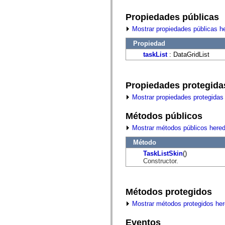
fl.events
fl.ik
Propiedades públicas
fl.lang
fl.livepreview
Mostrar propiedades públicas h
fl.managers
fl.motion
Propiedad
fl.motion.easing
fl.rsl
taskList
: DataGridList
fl.text
fl.transitions
fl.transitions.easing
fl.video
Propiedades protegida
flash.accessibility
Mostrar propiedades protegidas
flash.concurrent
flash.crypto
flash.data
Métodos públicos
flash.desktop
Mostrar métodos públicos here
flash.display
flash.display3D
Método
flash.display3D.textures
flash.errors
TaskListSkin
()
flash.events
Constructor.
flash.external
flash.filesystem
flash.filters
flash.geom
Métodos protegidos
flash.globalization
Mostrar métodos protegidos he
flash.html
flash.media
flash.net
Eventos