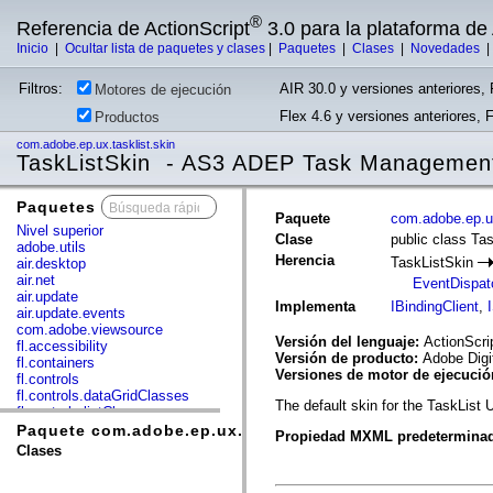
®
Referencia de ActionScript
3.0 para la plataforma d
Inicio
|
Ocultar lista de paquetes y clases
|
Paquetes
|
Clases
|
Novedades
Filtros:
AIR 30.0 y versiones anteriores, 
Motores de ejecución
Flex 4.6 y versiones anteriores, 
Productos
com.adobe.ep.ux.tasklist.skin
TaskListSkin - AS3 ADEP Task Managemen
Paquetes
x
Paquete
com.adobe.ep.ux
Nivel superior
Clase
public class Ta
adobe.utils
Herencia
TaskListSkin
air.desktop
air.net
EventDispat
air.update
Implementa
IBindingClient
,
air.update.events
com.adobe.viewsource
Versión del lenguaje:
ActionScri
fl.accessibility
Versión de producto:
Adobe Digi
fl.containers
Versiones de motor de ejecuci
fl.controls
fl.controls.dataGridClasses
The default skin for the TaskList
fl.controls.listClasses
fl.controls.progressBarClasses
Paquete com.adobe.ep.ux.tasklist.skin
Propiedad MXML predetermina
fl.core
Clases
fl.data
fl.display