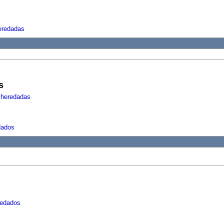
eredadas
s
 heredadas
dados
redados