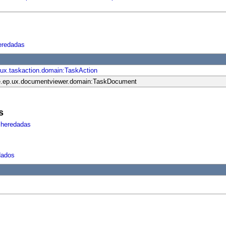
eredadas
ux.taskaction.domain:TaskAction
.ep.ux.documentviewer.domain:TaskDocument
s
 heredadas
dados