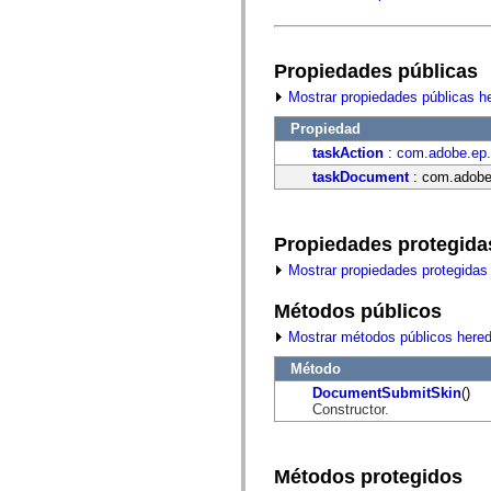
fl.events
fl.ik
fl.lang
fl.livepreview
fl.managers
Propiedades públicas
fl.motion
Mostrar propiedades públicas h
fl.motion.easing
fl.rsl
Propiedad
fl.text
fl.transitions
taskAction
:
com.adobe.ep.
fl.transitions.easing
taskDocument
: com.adobe
fl.video
flash.accessibility
flash.concurrent
flash.crypto
Propiedades protegida
flash.data
flash.desktop
Mostrar propiedades protegidas
flash.display
flash.display3D
Métodos públicos
flash.display3D.textures
flash.errors
Mostrar métodos públicos here
flash.events
flash.external
Método
flash.filesystem
DocumentSubmitSkin
()
flash.filters
Constructor.
flash.geom
flash.globalization
flash.html
flash.media
Métodos protegidos
flash.net