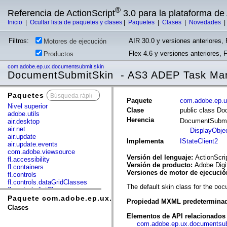
®
Referencia de ActionScript
3.0 para la plataforma d
Inicio
|
Ocultar lista de paquetes y clases
|
Paquetes
|
Clases
|
Novedades
Filtros:
AIR 30.0 y versiones anteriores, 
Motores de ejecución
Flex 4.6 y versiones anteriores, 
Productos
com.adobe.ep.ux.documentsubmit.skin
DocumentSubmitSkin - AS3 ADEP Task Ma
Paquetes
x
Paquete
com.adobe.ep.u
Nivel superior
Clase
public class D
adobe.utils
Herencia
DocumentSubm
air.desktop
air.net
DisplayObje
air.update
Implementa
IStateClient2
air.update.events
com.adobe.viewsource
Versión del lenguaje:
ActionScri
fl.accessibility
Versión de producto:
Adobe Digi
fl.containers
Versiones de motor de ejecuci
fl.controls
fl.controls.dataGridClasses
The default skin class for the
Doc
fl.controls.listClasses
fl.controls.progressBarClasses
Paquete com.adobe.ep.ux.documentsubmit.skin
Propiedad MXML predetermina
fl.core
Clases
fl.data
Elementos de API relacionados
fl.display
com.adobe.ep.ux.documentsu