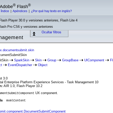
®
®
e Adobe
Flash
|
Índice
|
Apéndices
|
¿Por qué hay texto en inglés?
Flash Player 30.0 y versiones anteriores, Flash Lite 4
Flash Pro CS6 y versiones anteriores
Ocultar filtros
nagement
x.documentsubmit.skin
ocumentSubmitSkin
itSkin
SparkSkin
Skin
Group
GroupBase
UIComponent
Fl
ct
EventDispatcher
Object
pt 3.0
tal Enterprise Platform Experience Services - Task Management 10
ón:
AIR 1.0, Flash Player 10.2
UX component.
umentSubmitComponent
da
mxmlContent
bmit.component.DocumentSubmitComponent