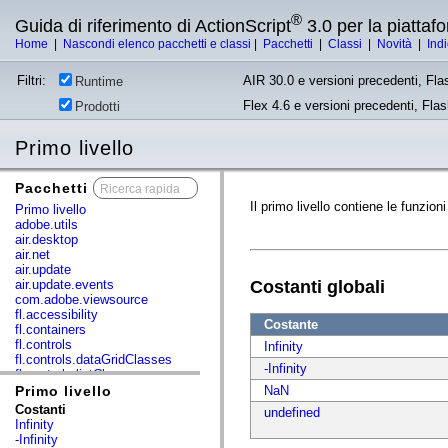
®
Guida di riferimento di ActionScript
3.0 per la piatta
Home
|
Nascondi elenco pacchetti e classi
|
Pacchetti
|
Classi
|
Novità
|
Ind
Filtri:
AIR 30.0 e versioni precedenti, Fla
Runtime
Flex 4.6 e versioni precedenti, Fla
Prodotti
Primo livello
Pacchetti
x
Il primo livello contiene le funzioni
Primo livello
adobe.utils
air.desktop
air.net
air.update
air.update.events
Costanti globali
com.adobe.viewsource
fl.accessibility
Costante
fl.containers
fl.controls
Infinity
fl.controls.dataGridClasses
-Infinity
fl.controls.listClasses
fl.controls.progressBarClasses
Primo livello
NaN
fl.core
Costanti
undefined
fl.data
Infinity
fl.display
-Infinity