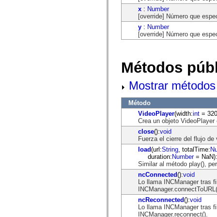
spark.skins.mobile
x
:
Number
spark.skins.mobile.supportClasses
[override] Número que especi
spark.skins.spark
y
:
Number
spark.skins.spark.mediaClasses.fullScreen
[override] Número que especi
spark.skins.spark.mediaClasses.normal
spark.skins.spark.windowChrome
spark.skins.wireframe
spark.skins.wireframe.mediaClasses
Métodos públ
spark.skins.wireframe.mediaClasses.fullScreen
spark.transitions
spark.utils
Mostrar métodos 
spark.validators
spark.validators.supportClasses
Elementos del lenguaje
Método
Constantes globales
VideoPlayer
(width:
int
= 320,
Funciones globales
Crea un objeto VideoPlayer 
Operadores
close
():
void
Sentencias, palabras clave y directivas
Fuerza el cierre del flujo d
Tipos especiales
load
(url:
String
, totalTime:
N
Apéndices
duration:
Number
= NaN)
Novedades
Similar al método play(), pe
Errores del compilador
Advertencias del compilador
ncConnected
():
void
Errores en tiempo de ejecución
Lo llama INCManager tras fin
Migración a ActionScript 3
INCManager.connectToURL(
Conjuntos de caracteres admitidos
ncReconnected
():
void
Solo etiquetas MXML
Lo llama INCManager tras fin
Elementos Motion XML
INCManager.reconnect().
Etiquetas de texto temporizado