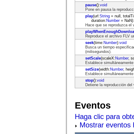
Lista de elementos desfasados
pause
():
void
Constantes de implementación de accesibilidad
Pone en pausa la reproducci
Cómo utilizar ejemplos de ActionScript
play
(url:
String
= null, totalT
Avisos legales
duration:
Number
= NaN)
Hace que se reproduzca el 
playWhenEnoughDownlo
Reproduce el archivo FLV un
seek
(time:
Number
):
void
Busca un tiempo especificad
(milisegundos).
setScale
(scaleX:
Number
, s
Establece simultáneamente 
setSize
(width:
Number
, heig
Establece simultáneamente 
stop
():
void
Detiene la reproducción del 
Eventos
Haga clic para obt
Mostrar eventos