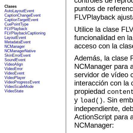
controles de repro
fl.events
fl.ik
Clases
puntos de referenc
fl.lang
AutoLayoutEvent
fl.livepreview
CaptionChangeEvent
FLVPlayback ajusta
fl.managers
CaptionTargetEvent
fl.motion
CuePointType
fl.motion.easing
Utilice la clase F
FLVPlayback
fl.rsl
FLVPlaybackCaptioning
funcionalidad en l
fl.text
LayoutEvent
fl.transitions
MetadataEvent
acceso con la cla
fl.transitions.easing
NCManager
fl.video
NCManagerNative
flash.accessibility
SkinErrorEvent
Además, la clase 
flash.concurrent
SoundEvent
flash.crypto
VideoAlign
NCManager para ac
flash.data
VideoError
flash.desktop
servidor de vídeo 
VideoEvent
flash.display
VideoPlayer
flash.display3D
interacción con la
VideoProgressEvent
flash.display3D.textures
VideoScaleMode
flash.errors
propiedad
conten
VideoState
flash.events
y
. Sin emb
flash.external
load()
flash.filesystem
independiente, debe
flash.filters
flash.geom
ActionScript para 
flash.globalization
flash.html
NCManager:
flash.media
flash.net