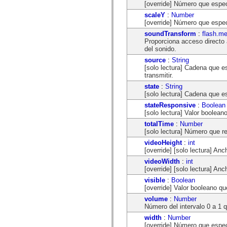
[override] Número que especi
spark.automation.delegates.components.supportClasses
spark.automation.delegates.skins.spark
scaleY
:
Number
spark.automation.events
[override] Número que especi
spark.collections
soundTransform
:
flash.m
spark.components
Proporciona acceso directo 
spark.components.calendarClasses
del sonido.
spark.components.gridClasses
spark.components.mediaClasses
source
:
String
spark.components.supportClasses
[solo lectura] Cadena que e
spark.components.windowClasses
transmitir.
spark.core
state
:
String
spark.effects
[solo lectura] Cadena que e
spark.effects.animation
spark.effects.easing
stateResponsive
:
Boolean
spark.effects.interpolation
[solo lectura] Valor booleano
spark.effects.supportClasses
totalTime
:
Number
spark.events
[solo lectura] Número que r
spark.filters
videoHeight
:
int
spark.formatters
[override] [solo lectura] An
spark.formatters.supportClasses
spark.globalization
videoWidth
:
int
spark.globalization.supportClasses
[override] [solo lectura] An
spark.layouts
visible
:
Boolean
spark.layouts.supportClasses
[override] Valor booleano que
spark.managers
spark.modules
volume
:
Number
spark.preloaders
Número del intervalo 0 a 1 q
spark.primitives
width
:
Number
spark.primitives.supportClasses
[override] Número que espec
spark.skins