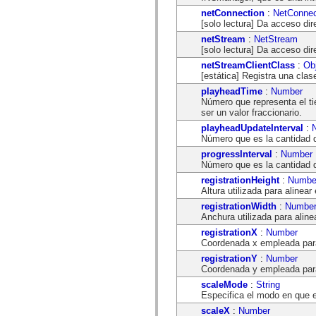
mx.olap
netConnection
:
NetConnec
mx.olap.aggregators
[solo lectura] Da acceso dir
mx.preloaders
mx.printing
netStream
:
NetStream
mx.resources
[solo lectura] Da acceso dir
mx.rpc
netStreamClientClass
:
Ob
mx.rpc.events
[estática] Registra una clas
mx.rpc.http
playheadTime
:
Number
mx.rpc.http.mxml
Número que representa el ti
mx.rpc.mxml
ser un valor fraccionario.
mx.rpc.remoting
mx.rpc.remoting.mxml
playheadUpdateInterval
:
mx.rpc.soap
Número que es la cantidad 
mx.rpc.soap.mxml
progressInterval
:
Number
mx.rpc.wsdl
Número que es la cantidad 
mx.rpc.xml
mx.skins
registrationHeight
:
Numbe
mx.skins.halo
Altura utilizada para alinea
mx.skins.spark
registrationWidth
:
Numbe
mx.skins.wireframe
Anchura utilizada para aline
mx.skins.wireframe.windowChrome
mx.states
registrationX
:
Number
mx.styles
Coordenada x empleada para
mx.utils
registrationY
:
Number
mx.validators
Coordenada y empleada para
spark.accessibility
spark.automation.delegates
scaleMode
:
String
spark.automation.delegates.components
Especifica el modo en que e
spark.automation.delegates.components.gridClasses
scaleX
:
Number
spark.automation.delegates.components.mediaClasses