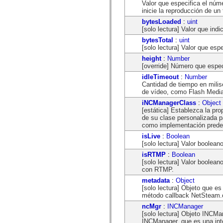
Valor que especifica el nú
mx.controls
inicie la reproducción de un 
mx.controls.advancedDataGridClasses
mx.controls.dataGridClasses
bytesLoaded
:
uint
mx.controls.listClasses
[solo lectura] Valor que in
mx.controls.menuClasses
bytesTotal
:
uint
mx.controls.olapDataGridClasses
[solo lectura] Valor que es
mx.controls.scrollClasses
mx.controls.sliderClasses
height
:
Number
mx.controls.textClasses
[override] Número que especi
mx.controls.treeClasses
idleTimeout
:
Number
mx.controls.videoClasses
Cantidad de tiempo en milis
mx.core
de vídeo, como Flash Media 
mx.core.windowClasses
mx.effects
iNCManagerClass
:
Object
mx.effects.easing
[estática] Establezca la p
mx.effects.effectClasses
de su clase personalizada p
mx.events
como implementación prede
mx.filters
isLive
:
Boolean
mx.flash
[solo lectura] Valor booleano
mx.formatters
mx.geom
isRTMP
:
Boolean
mx.graphics
[solo lectura] Valor boolea
mx.graphics.codec
con RTMP.
mx.graphics.shaderClasses
metadata
:
Object
mx.logging
[solo lectura] Objeto que e
mx.logging.errors
método callback NetSteam.o
mx.logging.targets
mx.managers
ncMgr
:
INCManager
mx.modules
[solo lectura] Objeto INCMa
mx.netmon
INCManager, que es una int