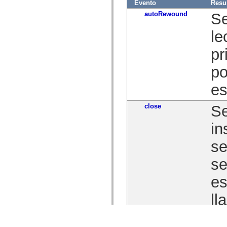
Evento
Res
autoRewound
Se
le
pr
po
es
close
Se
in
se
se
es
ll
cu