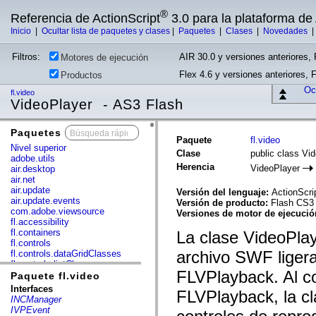
®
Referencia de ActionScript
3.0 para la plataforma d
Inicio
|
Ocultar lista de paquetes y clases
|
Paquetes
|
Clases
|
Novedades
Filtros:
AIR 30.0 y versiones anteriores, 
Motores de ejecución
Flex 4.6 y versiones anteriores, 
Productos
Ocu
fl.video
VideoPlayer - AS3 Flash
Paquetes
x
Paquete
fl.video
Nivel superior
Clase
public class Vi
adobe.utils
Herencia
VideoPlayer
air.desktop
air.net
air.update
Versión del lenguaje:
ActionScri
air.update.events
Versión de producto:
Flash CS3
com.adobe.viewsource
Versiones de motor de ejecuci
fl.accessibility
fl.containers
La clase VideoPlay
fl.controls
archivo SWF ligera
fl.controls.dataGridClasses
fl.controls.listClasses
FLVPlayback. Al co
fl.controls.progressBarClasses
Paquete fl.video
fl.core
Interfaces
FLVPlayback, la cl
fl.data
INCManager
fl.display
IVPEvent