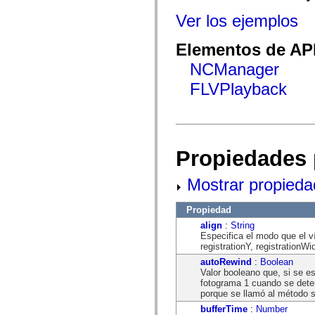
mx.automation.air
mx.automation.delegates
Ver los ejemplos
mx.automation.delegates.advancedDataGrid
mx.automation.delegates.charts
Elementos de API
mx.automation.delegates.containers
mx.automation.delegates.controls
NCManager
mx.automation.delegates.controls.dataGridClasses
mx.automation.delegates.controls.fileSystemClasses
FLVPlayback
mx.automation.delegates.core
mx.automation.delegates.flashflexkit
mx.automation.events
mx.binding
mx.binding.utils
mx.charts
Propiedades 
mx.charts.chartClasses
mx.charts.effects
mx.charts.effects.effectClasses
Mostrar propieda
mx.charts.events
mx.charts.renderers
mx.charts.series
Propiedad
mx.charts.series.items
align
:
String
mx.charts.series.renderData
Especifica el modo que el v
mx.charts.styles
registrationY, registrationWi
mx.collections
mx.collections.errors
autoRewind
:
Boolean
mx.containers
Valor booleano que, si se e
mx.containers.accordionClasses
fotograma 1 cuando se deteng
mx.containers.dividedBoxClasses
porque se llamó al método s
mx.containers.errors
bufferTime
:
Number
mx.containers.utilityClasses