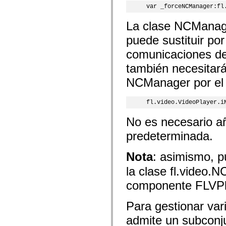
flash.net.dns
var _forceNCManager:fl
flash.net.drm
flash.notifications
La clase NCManage
flash.permissions
flash.printing
puede sustituir po
flash.profiler
flash.sampler
comunicaciones de 
flash.security
flash.sensors
también necesitará
flash.system
flash.text
NCManager por el 
flash.text.engine
flash.text.ime
flash.ui
fl.video.VideoPlayer.i
flash.utils
flash.xml
No es necesario añ
flashx.textLayout
flashx.textLayout.compose
predeterminada.
flashx.textLayout.container
flashx.textLayout.conversion
flashx.textLayout.edit
Nota
: asimismo, 
flashx.textLayout.elements
flashx.textLayout.events
la clase fl.video
flashx.textLayout.factory
componente FLVPl
flashx.textLayout.formats
flashx.textLayout.operations
flashx.textLayout.utils
Para gestionar va
flashx.undo
mx.accessibility
admite un subconj
mx.automation