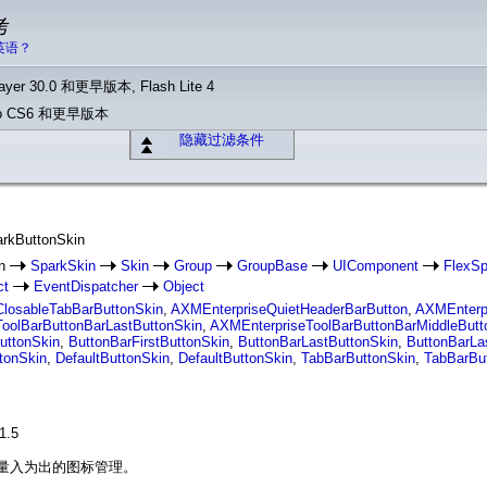
考
英语？
yer 30.0 和更早版本, Flash Lite 4
Pro CS6 和更早版本
隐藏过滤条件
arkButtonSkin
in
SparkSkin
Skin
Group
GroupBase
UIComponent
FlexSp
ct
EventDispatcher
Object
losableTabBarButtonSkin
,
AXMEnterpriseQuietHeaderBarButton
,
AXMEnterpr
oolBarButtonBarLastButtonSkin
,
AXMEnterpriseToolBarButtonBarMiddleButt
uttonSkin
,
ButtonBarFirstButtonSkin
,
ButtonBarLastButtonSkin
,
ButtonBarLa
tonSkin
,
DefaultButtonSkin
,
DefaultButtonSkin
,
TabBarButtonSkin
,
TabBarBu
1.5
于量入为出的图标管理。