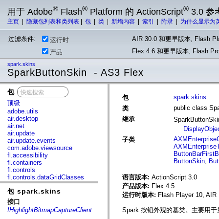
®
®
®
用于 Adobe
Flash
Platform 的 ActionScript
3.0 参
主页
|
隐藏包列表和类列表
|
包
|
类
|
新增内容
|
索引
|
附录
|
为什么显示为
过滤条件:
AIR 30.0 和更早版本, Flash Pla
运行时
Flex 4.6 和更早版本, Flash 
产品
spark.skins
SparkButtonSkin - AS3 Flex
包
x
spark.skins
包
顶级
public class Sp
类
adobe.utils
air.desktop
继承
SparkButtonSk
air.net
DisplayObje
air.update
AXMEnterpriseC
子类
air.update.events
AXMEnterpriseT
com.adobe.viewsource
ButtonBarFirstB
fl.accessibility
ButtonSkin
,
But
fl.containers
fl.controls
fl.controls.dataGridClasses
语言版本:
ActionScript 3.0
fl.controls.listClasses
产品版本:
Flex 4.5
包 spark.skins
fl.controls.progressBarClasses
运行时版本:
Flash Player 10, AIR 
fl.core
接口
fl.data
IHighlightBitmapCaptureClient
Spark 按钮外观的基类。主要用
fl.display