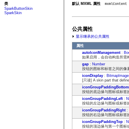
fl.events
类
默认 MXML 属性
mxmlContent
fl.ik
SparkButtonSkin
fl.lang
SparkSkin
fl.livepreview
fl.managers
fl.motion
fl.motion.easing
公共属性
fl.rsl
fl.text
显示继承的公共属性
fl.transitions
fl.transitions.easing
属性
fl.video
autoIconManagement
:
Bo
flash.accessibility
如果启用，会自动构造所需构造以
flash.concurrent
flash.crypto
gap
:
Number
flash.data
按钮的图标和标签之间的像
flash.desktop
flash.display
iconDisplay
:
BitmapImage
flash.display3D
[只读] A skin part that define
flash.display3D.textures
iconGroupPaddingBottom
flash.errors
按钮的底边缘与图标或标签
flash.events
flash.external
iconGroupPaddingLeft
:
N
flash.filesystem
按钮的左边缘与图标或标签
flash.filters
flash.geom
iconGroupPaddingRight
:
flash.globalization
按钮的右边缘与图标或标签
flash.html
iconGroupPaddingTop
:
N
flash.media
按钮的顶边缘与第一个图标
flash.net