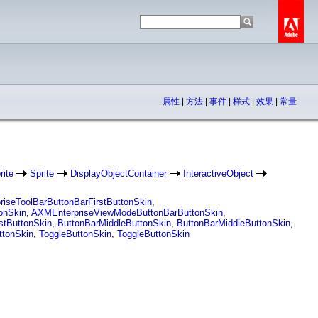
属性
|
方法
|
事件
|
样式
|
效果
|
常量
rite
Sprite
DisplayObjectContainer
InteractiveObject
iseToolBarButtonBarFirstButtonSkin
,
onSkin
,
AXMEnterpriseViewModeButtonBarButtonSkin
,
stButtonSkin
,
ButtonBarMiddleButtonSkin
,
ButtonBarMiddleButtonSkin
,
ttonSkin
,
ToggleButtonSkin
,
ToggleButtonSkin