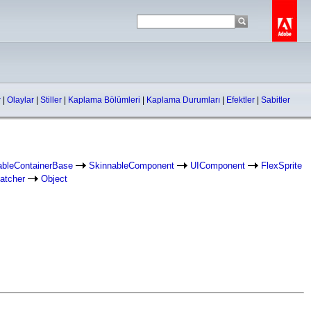
r
|
Olaylar
|
Stiller
|
Kaplama Bölümleri
|
Kaplama Durumları
|
Efektler
|
Sabitler
ableContainerBase
SkinnableComponent
UIComponent
FlexSprite
atcher
Object