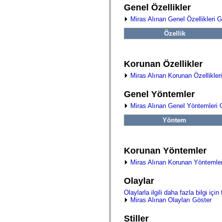
fl.events
Genel Özellikler
fl.ik
fl.lang
Miras Alınan Genel Özellikleri G
fl.livepreview
fl.managers
Özellik
fl.motion
fl.motion.easing
fl.rsl
fl.text
Korunan Özellikler
fl.transitions
fl.transitions.easing
Miras Alınan Korunan Özellikler
fl.video
flash.accessibility
Genel Yöntemler
flash.concurrent
flash.crypto
Miras Alınan Genel Yöntemleri 
flash.data
flash.desktop
Yöntem
flash.display
flash.display3D
flash.display3D.textures
Korunan Yöntemler
flash.errors
flash.events
Miras Alınan Korunan Yöntemler
flash.external
flash.filesystem
flash.filters
Olaylar
flash.geom
Olaylarla ilgili daha fazla bilgi için 
flash.globalization
Miras Alınan Olayları Göster
flash.html
flash.media
flash.net
Stiller