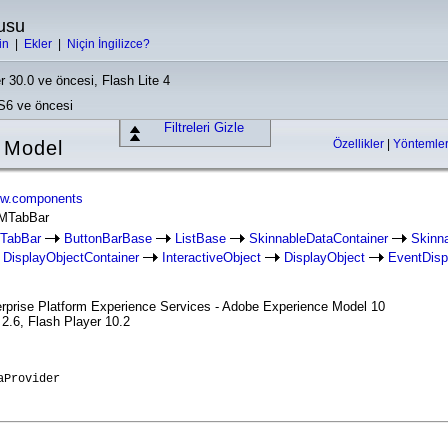
usu
in
|
Ekler
|
Niçin İngilizce?
r 30.0 ve öncesi, Flash Lite 4
CS6 ve öncesi
Filtreleri Gizle
 Model
Özellikler
|
Yöntemle
ew.components
XMTabBar
TabBar
ButtonBarBase
ListBase
SkinnableDataContainer
Skinn
DisplayObjectContainer
InteractiveObject
DisplayObject
EventDisp
erprise Platform Experience Services - Adobe Experience Model 10
2.6, Flash Player 10.2
aProvider