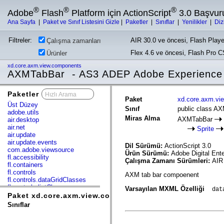
®
®
®
Adobe
Flash
Platform için ActionScript
3.0 Başvur
Ana Sayfa
|
Paket ve Sınıf Listesini Gizle
|
Paketler
|
Sınıflar
|
Yenilikler
|
Diz
Filtreler:
AIR 30.0 ve öncesi, Flash Playe
Çalışma zamanları
Flex 4.6 ve öncesi, Flash Pro 
Ürünler
xd.core.axm.view.components
AXMTabBar - AS3 ADEP Adobe Experience
Paketler
x
Paket
xd.core.axm.vi
Üst Düzey
Sınıf
public class A
adobe.utils
Miras Alma
AXMTabBar
air.desktop
air.net
Sprite
air.update
air.update.events
Dil Sürümü:
ActionScript 3.0
com.adobe.viewsource
Ürün Sürümü:
Adobe Digital Ent
fl.accessibility
Çalışma Zamanı Sürümleri:
AIR 
fl.containers
fl.controls
AXM tab bar compoenent
fl.controls.dataGridClasses
fl.controls.listClasses
Varsayılan MXML Özelliği
dat
fl.controls.progressBarClasses
Paket xd.core.axm.view.components
fl.core
Sınıflar
fl.data
fl.display