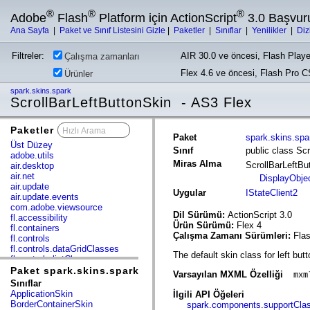
®
®
®
Adobe
Flash
Platform için ActionScript
3.0 Başvur
Ana Sayfa
|
Paket ve Sınıf Listesini Gizle
|
Paketler
|
Sınıflar
|
Yenilikler
|
Diz
Filtreler:
AIR 30.0 ve öncesi, Flash Playe
Çalışma zamanları
Flex 4.6 ve öncesi, Flash Pro 
Ürünler
spark.skins.spark
ScrollBarLeftButtonSkin - AS3 Flex
Paketler
x
Paket
spark.skins.spa
Üst Düzey
Sınıf
public class Sc
adobe.utils
Miras Alma
ScrollBarLeftB
air.desktop
air.net
DisplayObje
air.update
Uygular
IStateClient2
air.update.events
com.adobe.viewsource
Dil Sürümü:
ActionScript 3.0
fl.accessibility
Ürün Sürümü:
Flex 4
fl.containers
Çalışma Zamanı Sürümleri:
Flas
fl.controls
fl.controls.dataGridClasses
The default skin class for left bu
fl.controls.listClasses
fl.controls.progressBarClasses
Paket spark.skins.spark
Varsayılan MXML Özelliği
mxm
fl.core
Sınıflar
fl.data
ApplicationSkin
İlgili API Öğeleri
fl.display
BorderContainerSkin
spark.components.supportCla