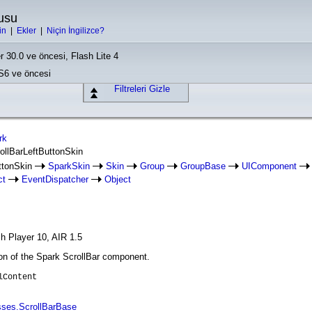
usu
in
|
Ekler
|
Niçin İngilizce?
r 30.0 ve öncesi, Flash Lite 4
CS6 ve öncesi
Filtreleri Gizle
rk
rollBarLeftButtonSkin
uttonSkin
SparkSkin
Skin
Group
GroupBase
UIComponent
ct
EventDispatcher
Object
h Player 10, AIR 1.5
tton of the Spark ScrollBar component.
lContent
sses.ScrollBarBase