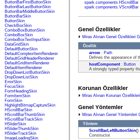
fl.events
ButtonBarFirstButtonSkin
spark.components.HScrollBar
fl.ik
ButtonBarLastButtonSkin
spark.components.VScrollBar
fl.lang
ButtonBarMiddleButtonSkin
fl.livepreview
ButtonBarSkin
fl.managers
ButtonSkin
fl.motion
CheckBoxSkin
Genel Özellikler
fl.motion.easing
ComboBoxButtonSkin
fl.rsl
ComboBoxSkin
Miras Alınan Genel Özellikleri G
fl.text
ComboBoxTextInputSkin
fl.transitions
DataGridSkin
Özellik
fl.transitions.easing
DefaultButtonSkin
fl.video
arrow
:
Path
DefaultComplexItemRenderer
flash.accessibility
Defines the appearance of t
DefaultGridHeaderRenderer
flash.concurrent
DefaultGridItemRenderer
hostComponent
:
Button
flash.crypto
DefaultItemRenderer
A strongly typed property th
flash.data
DropDownListButtonSkin
flash.desktop
DropDownListSkin
flash.display
ErrorSkin
flash.display3D
FocusSkin
Korunan Özellikler
flash.display3D.textures
FormHeadingSkin
flash.errors
Miras Alınan Korunan Özellikler
FormItemSkin
flash.events
FormSkin
flash.external
HighlightBitmapCaptureSkin
Genel Yöntemler
flash.filesystem
HScrollBarSkin
flash.filters
Miras Alınan Genel Yöntemleri 
HScrollBarThumbSkin
flash.geom
HScrollBarTrackSkin
flash.globalization
Yöntem
HSliderSkin
flash.html
HSliderThumbSkin
ScrollBarLeftButtonSkin
()
flash.media
HSliderTrackSkin
Constructor.
flash.net
ImageLoadingSkin