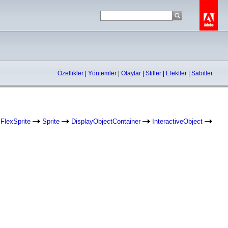
Özellikler
|
Yöntemler
|
Olaylar
|
Stiller
|
Efektler
|
Sabitler
FlexSprite
Sprite
DisplayObjectContainer
InteractiveObject