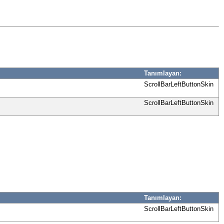
Tanımlayan:
ScrollBarLeftButtonSkin
ScrollBarLeftButtonSkin
Tanımlayan:
ScrollBarLeftButtonSkin