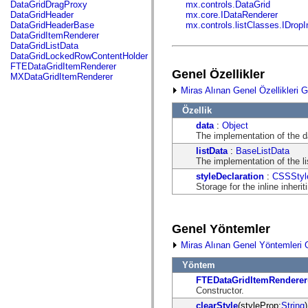
fl.events
DataGridDragProxy
mx.controls.DataGrid
fl.ik
DataGridHeader
mx.core.IDataRenderer
fl.lang
DataGridHeaderBase
mx.controls.listClasses.IDrop
fl.livepreview
DataGridItemRenderer
fl.managers
DataGridListData
fl.motion
DataGridLockedRowContentHolder
fl.motion.easing
FTEDataGridItemRenderer
Genel Özellikler
fl.rsl
MXDataGridItemRenderer
fl.text
Miras Alınan Genel Özellikleri G
fl.transitions
fl.transitions.easing
Özellik
fl.video
flash.accessibility
data
:
Object
flash.concurrent
The implementation of the d
flash.crypto
listData
:
BaseListData
flash.data
The implementation of the li
flash.desktop
styleDeclaration
:
CSSStyle
flash.display
Storage for the inline inherit
flash.display3D
flash.display3D.textures
flash.errors
flash.events
Genel Yöntemler
flash.external
flash.filesystem
Miras Alınan Genel Yöntemleri 
flash.filters
flash.geom
Yöntem
flash.globalization
flash.html
FTEDataGridItemRenderer
flash.media
Constructor.
flash.net
clearStyle
(styleProp:
String
)