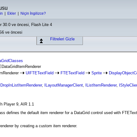
usu
in
|
Ekler
|
Niçin İngilizce?
r 30.0 ve öncesi, Flash Lite 4
CS6 ve öncesi
Filtreleri Gizle
taGridClasses
TEDataGridItemRenderer
emRenderer
UIFTETextField
FTETextField
Sprite
DisplayObjectC
IDropInListItemRenderer
,
ILayoutManagerClient
,
IListItemRenderer
,
IStyleClie
h Player 9, AIR 1.1
 defines the default item renderer for a DataGrid control used with FTEText.
renderer by creating a custom item renderer.