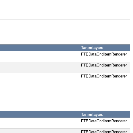
Tanımlayan:
FTEDataGridItemRenderer
FTEDataGridItemRenderer
FTEDataGridItemRenderer
Tanımlayan:
FTEDataGridItemRenderer
FTEDataGridItemRenderer