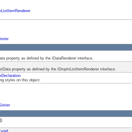
InListItemRenderer
öster
ata property as defined by the IDataRenderer interface.
stData property as defined by the IDropInListItemRenderer interface.
Declaration
ing styles on this object.
Göster
()
:
void