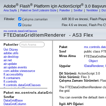
®
®
®
Adobe
Flash
Platform için ActionScript
3.0 Başvur
Ana Sayfa
|
Paket ve Sınıf Listesini Gizle
|
Paketler
|
Sınıflar
|
Yenilikler
|
Diz
Filtreler:
AIR 30.0 ve öncesi, Flash Playe
Çalışma zamanları
Flex 4.6 ve öncesi, Flash Pro 
Ürünler
mx.controls.dataGridClasses
FTEDataGridItemRenderer - AS3 Flex
Paketler
x
Paket
mx.controls.da
Üst Düzey
Sınıf
public class F
adobe.utils
Miras Alma
FTEDataGridIt
air.desktop
air.net
Object
air.update
Uygular
IDataRenderer
,
air.update.events
com.adobe.viewsource
Dil Sürümü:
ActionScript 3.0
fl.accessibility
Ürün Sürümü:
Flex 3
fl.containers
Çalışma Zamanı Sürümleri:
Flas
fl.controls
fl.controls.dataGridClasses
The FTEDataGridItemRenderer class
fl.controls.listClasses
the grid.
fl.controls.progressBarClasses
Paket mx.controls.dataGridClasses
fl.core
Sınıflar
You can override the default item 
fl.data
DataGridBase
fl.display
DataGridColumn
İlgili API Öğeleri