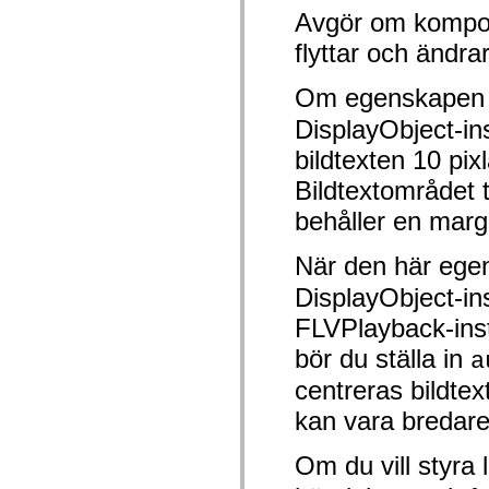
spark.skins.mobile
Avgör om kompon
spark.skins.mobile.supportClasses
flyttar och ändrar
spark.skins.spark
spark.skins.spark.mediaClasses.fullScreen
spark.skins.spark.mediaClasses.normal
Om egenskape
spark.skins.spark.windowChrome
spark.skins.wireframe
DisplayObject-ins
spark.skins.wireframe.mediaClasses
spark.skins.wireframe.mediaClasses.fullScreen
bildtexten 10 pi
spark.transitions
spark.utils
Bildtextområdet 
spark.validators
spark.validators.supportClasses
behåller en margi
Språkelement
Globala konstanter
När den här egen
Globala funktioner
Operatorer
DisplayObject-ins
Programsatser, nyckelord och direktiv
Specialtyper
FLVPlayback-inst
Bilagor
bör du ställa in
a
Nyheter
Kompilatorfel
centreras bildt
Kompileringsvarningar
Körningsfel
kan vara bredar
Flytta till ActionScript 3
Teckenuppsättningar som stöds
Endast MXML-taggar
Om du vill styra
Motion XML-element
Timed Text-taggar