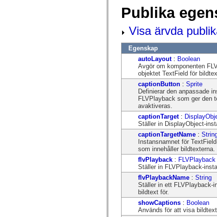
mx.automation.air
Publika egen
mx.automation.delegates
mx.automation.delegates.advancedDataGrid
mx.automation.delegates.charts
Visa ärvda publi
mx.automation.delegates.containers
mx.automation.delegates.controls
mx.automation.delegates.controls.dataGridClasses
Egenskap
mx.automation.delegates.controls.fileSystemClasses
autoLayout
:
Boolean
mx.automation.delegates.core
Avgör om komponenten FLVPl
mx.automation.delegates.flashflexkit
objektet TextField för bildtex
mx.automation.events
mx.binding
captionButton
:
Sprite
mx.binding.utils
Definierar den anpassade i
mx.charts
FLVPlayback som ger den tog
mx.charts.chartClasses
avaktiveras.
mx.charts.effects
captionTarget
:
DisplayObj
mx.charts.effects.effectClasses
Ställer in DisplayObject-ins
mx.charts.events
mx.charts.renderers
captionTargetName
:
Strin
mx.charts.series
Instansnamnet för TextField-o
mx.charts.series.items
som innehåller bildtexterna.
mx.charts.series.renderData
flvPlayback
:
FLVPlayback
mx.charts.styles
Ställer in FLVPlayback-instan
mx.collections
mx.collections.errors
flvPlaybackName
:
String
mx.containers
Ställer in ett FLVPlayback-
mx.containers.accordionClasses
bildtext för.
mx.containers.dividedBoxClasses
showCaptions
:
Boolean
mx.containers.errors
Används för att visa bildtext
mx.containers.utilityClasses