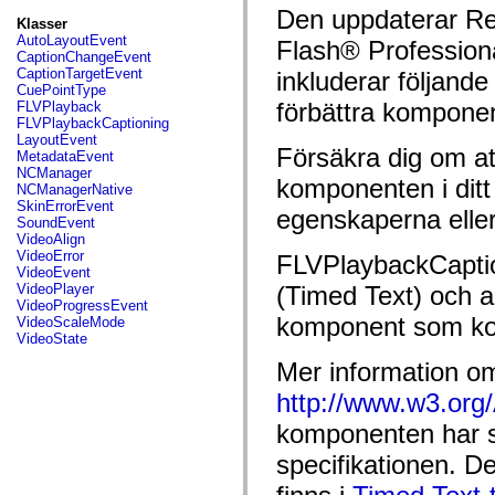
fl.events
Den uppdaterar Re
fl.ik
Klasser
fl.lang
AutoLayoutEvent
Flash® Professiona
fl.livepreview
CaptionChangeEvent
fl.managers
CaptionTargetEvent
inkluderar följande
fl.motion
CuePointType
fl.motion.easing
förbättra komponent
FLVPlayback
fl.rsl
FLVPlaybackCaptioning
fl.text
LayoutEvent
fl.transitions
Försäkra dig om at
MetadataEvent
fl.transitions.easing
NCManager
komponenten i ditt
fl.video
NCManagerNative
flash.accessibility
SkinErrorEvent
egenskaperna elle
flash.concurrent
SoundEvent
flash.crypto
VideoAlign
flash.data
VideoError
FLVPlaybackCaptio
flash.desktop
VideoEvent
flash.display
VideoPlayer
(Timed Text) och 
flash.display3D
VideoProgressEvent
flash.display3D.textures
komponent som ko
VideoScaleMode
flash.errors
VideoState
flash.events
Mer information om
flash.external
flash.filesystem
http://www.w3.org
flash.filters
flash.geom
komponenten har s
flash.globalization
flash.html
specifikationen. D
flash.media
flash.net