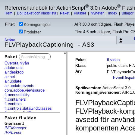
®
®
Referenshandbok för ActionScript
3.0 i Adobe
Flas
Hem
|
Dölj paket och klasslista
|
Paket
|
Klasser
|
Nyheter
|
Index
|
Bilagor
Filter:
AIR 30.0 och tidigare, Flash Player
Körningsmiljöer
Flex 4.6 och tidigare, Flash Pro C
Produkter
fl.video
FLVPlaybackCaptioning - AS3
Paket
x
Paket
fl.video
Översta nivån
Klass
public class F
adobe.utils
Arv
FLVPlaybackCa
air.desktop
air.net
EventDispat
air.update
air.update.events
Språkversion:
ActionScript 3.0
com.adobe.viewsource
Körningsmiljöversioner:
AIR 1.0
fl.accessibility
fl.containers
FLVPlaybackCaption
fl.controls
fl.controls.dataGridClasses
FLVPlayback-kom
fl.controls.listClasses
fl.controls.progressBarClasses
Paket fl.video
avsedd för använ
fl.core
Gränssnitt
komponenten Access
fl.data
INCManager
fl.display
IVPEvent