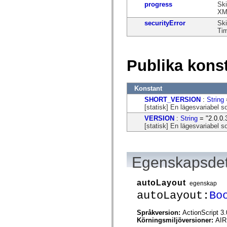
progress
Ski
spark.automation.delegates.components.supportClasses
XML
spark.automation.delegates.skins.spark
spark.automation.events
securityError
Ski
spark.collections
Tim
spark.components
spark.components.calendarClasses
spark.components.gridClasses
spark.components.mediaClasses
Publika kons
spark.components.supportClasses
spark.components.windowClasses
spark.core
Konstant
spark.effects
spark.effects.animation
SHORT_VERSION
:
String
spark.effects.easing
[statisk] En lägesvariabel
spark.effects.interpolation
VERSION
:
String
= "2.0.0.
spark.effects.supportClasses
[statisk] En lägesvariabel
spark.events
spark.filters
spark.formatters
spark.formatters.supportClasses
Egenskapsdet
spark.globalization
spark.globalization.supportClasses
spark.layouts
spark.layouts.supportClasses
autoLayout
egenskap
spark.managers
autoLayout:
Bo
spark.modules
spark.preloaders
spark.primitives
Språkversion:
ActionScript 3.
spark.primitives.supportClasses
Körningsmiljöversioner:
AIR
spark.skins