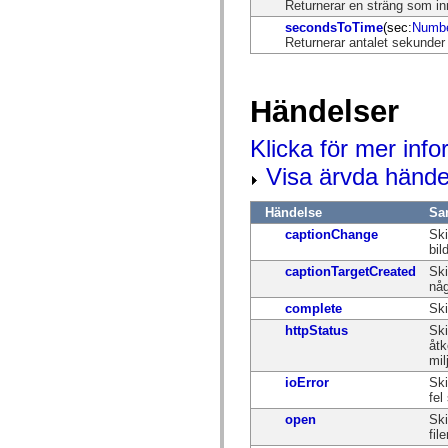
Returnerar en sträng som in
mx.olap
mx.olap.aggregators
secondsToTime
(sec:
Numb
mx.preloaders
Returnerar antalet sekunder
mx.printing
mx.resources
mx.rpc
mx.rpc.events
Händelser
mx.rpc.http
mx.rpc.http.mxml
Klicka för mer inf
mx.rpc.mxml
mx.rpc.remoting
Visa ärvda hände
mx.rpc.remoting.mxml
mx.rpc.soap
mx.rpc.soap.mxml
Händelse
Sa
mx.rpc.wsdl
captionChange
Ski
mx.rpc.xml
bil
mx.skins
mx.skins.halo
captionTargetCreated
Ski
mx.skins.spark
någ
mx.skins.wireframe
complete
Ski
mx.skins.wireframe.windowChrome
mx.states
httpStatus
Ski
mx.styles
åtk
mx.utils
mil
mx.validators
ioError
Ski
spark.accessibility
fel
spark.automation.delegates
spark.automation.delegates.components
open
Ski
spark.automation.delegates.components.gridClasses
fil
spark.automation.delegates.components.mediaClasses