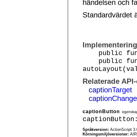
händelsen och fa
Lista över borttagna element
Konstanter för hjälpmedelsimplementering
Standardvärdet 
Använda ActionScript-exempel
Juridiska meddelanden
Implementerin
public funct
public func
autoLayout(va
Relaterade API
captionTarget
captionChange
captionButton
egenska
captionButton
Språkversion:
ActionScript 3.
Körningsmiljöversioner:
AIR