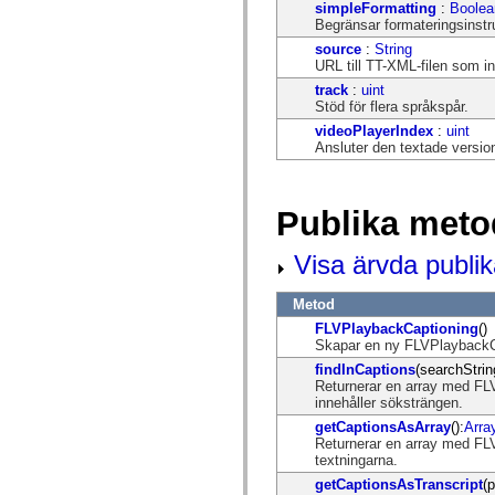
simpleFormatting
:
Boolea
mx.controls
Begränsar formateringsinstru
mx.controls.advancedDataGridClasses
mx.controls.dataGridClasses
source
:
String
mx.controls.listClasses
URL till TT-XML-filen som in
mx.controls.menuClasses
track
:
uint
mx.controls.olapDataGridClasses
Stöd för flera språkspår.
mx.controls.scrollClasses
mx.controls.sliderClasses
videoPlayerIndex
:
uint
mx.controls.textClasses
Ansluter den textade versio
mx.controls.treeClasses
mx.controls.videoClasses
mx.core
mx.core.windowClasses
Publika meto
mx.effects
mx.effects.easing
mx.effects.effectClasses
Visa ärvda publi
mx.events
mx.filters
Metod
mx.flash
mx.formatters
FLVPlaybackCaptioning
()
mx.geom
Skapar en ny FLVPlaybackCa
mx.graphics
findInCaptions
(searchStrin
mx.graphics.codec
Returnerar en array med FL
mx.graphics.shaderClasses
innehåller söksträngen.
mx.logging
mx.logging.errors
getCaptionsAsArray
():
Arra
mx.logging.targets
Returnerar en array med FL
mx.managers
textningarna.
mx.modules
getCaptionsAsTranscript
(
mx.netmon