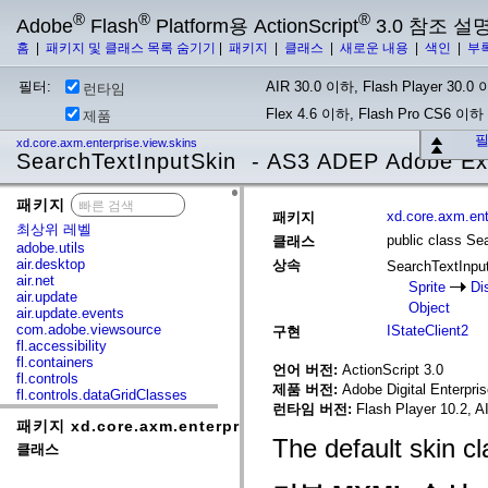
®
®
®
Adobe
Flash
Platform용 ActionScript
3.0 참조 설
홈
|
패키지 및 클래스 목록 숨기기
|
패키지
|
클래스
|
새로운 내용
|
색인
|
부
필터:
AIR 30.0 이하, Flash Player 30.0 이
런타임
Flex 4.6 이하, Flash Pro CS6 이하
제품
필
xd.core.axm.enterprise.view.skins
SearchTextInputSkin - AS3 ADEP Adobe Ex
패키지
x
xd.core.axm.ent
패키지
최상위 레벨
public class Se
클래스
adobe.utils
air.desktop
상속
SearchTextInpu
air.net
Sprite
Di
air.update
Object
air.update.events
com.adobe.viewsource
IStateClient2
구현
fl.accessibility
fl.containers
언어 버전:
ActionScript 3.0
fl.controls
제품 버전:
Adobe Digital Enterpri
fl.controls.dataGridClasses
런타임 버전:
Flash Player 10.2, A
fl.controls.listClasses
패키지 xd.core.axm.enterprise.view.skins
fl.controls.progressBarClasses
The default skin c
fl.core
클래스
fl.data
fl.display