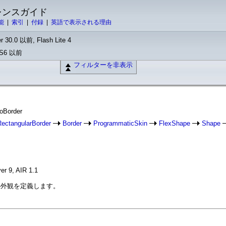
ァレンスガイド
能
|
索引
|
付録
|
英語で表示される理由
r 30.0 以前, Flash Lite 4
 CS6 以前
フィルターを非表示
loBorder
RectangularBorder
Border
ProgrammaticSkin
FlexShape
Shape
er 9, AIR 1.1
線の外観を定義します。