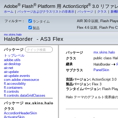
®
®
®
Adobe
Flash
Platform 用 ActionScript
3.0 リフ
ホーム
|
パッケージおよびクラスリストの非表示
|
パッケージ
|
クラス
|
新機
フィルター：
AIR 30.0 以前, Flash Playe
ランタイム
Flex 4.6 以前, Flash Pro
製品
mx.skins.halo
HaloBorder - AS3 Flex
パッケージ
x
mx.skins.halo
パッケージ
トップレベル
public class Ha
クラス
adobe.utils
air.desktop
継承
HaloBorder
air.net
PanelSkin
サブクラス
air.update
air.update.events
言語バージョン:
ActionScript 3.0
com.adobe.viewsource
fl.accessibility
製品バージョン:
Flex 3
fl.containers
ランタイムバージョン:
Flash Play
fl.controls
fl.controls.dataGridClasses
Halo テーマのデフォルト境界
fl.controls.listClasses
パッケージ mx.skins.halo
fl.controls.progressBarClasses
fl.core
クラス
fl.data
AccordionHeaderSkin
fl.display
ActivatorSkin