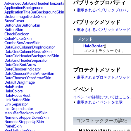
fl.events
パブリックプロパティ
AdvancedDataGridHeaderHorizontalSeparator
fl.ik
ApplicationBackground
継承されるパブリックプロパテ
fl.lang
ApplicationTitleBarBackgroundSkin
fl.livepreview
BrokenImageBorderSkin
fl.managers
BusyCursor
パブリックメソッド
fl.motion
ButtonBarButtonSkin
fl.motion.easing
継承されるパブリックメソッド
ButtonSkin
fl.rsl
CheckBoxIcon
fl.text
ColorPickerSkin
メソッド
fl.transitions
ComboBoxArrowSkin
fl.transitions.easing
HaloBorder
()
DataGridColumnDropIndicator
fl.video
コンストラクターです。
DataGridColumnResizeSkin
flash.accessibility
DataGridHeaderBackgroundSkin
flash.concurrent
DataGridHeaderSeparator
flash.crypto
DataGridSortArrow
flash.data
プロテクトメソッド
DateChooserIndicator
flash.desktop
DateChooserMonthArrowSkin
flash.display
継承されるプロテクトメソッド
DateChooserYearArrowSkin
flash.display3D
DefaultDragImage
flash.display3D.textures
HaloBorder
イベント
flash.errors
HaloColors
flash.events
HaloFocusRect
イベントの詳細についてはここを
flash.external
LinkButtonSkin
継承されるイベントを表示
flash.filesystem
LinkSeparator
flash.filters
ListDropIndicator
flash.geom
MenuBarBackgroundSkin
flash.globalization
NumericStepperDownSkin
flash.html
コンストラクターの詳細
NumericStepperUpSkin
flash.media
PanelSkin
flash.net
HaloBorder
()
PopUpButtonSkin
コンストラ