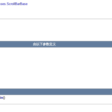
sses.ScrollBarBase
由以下参数定义
in
()