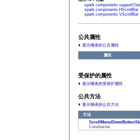
fl.events
spark.components.supportCla
fl.ik
spark.components.HScrollBar
fl.lang
spark.components.VScrollBar
fl.livepreview
fl.managers
fl.motion
fl.motion.easing
fl.rsl
公共属性
fl.text
fl.transitions
显示继承的公共属性
fl.transitions.easing
fl.video
属性
flash.accessibility
flash.concurrent
flash.crypto
flash.data
受保护的属性
flash.desktop
flash.display
显示继承的受保护属性
flash.display3D
flash.display3D.textures
flash.errors
公共方法
flash.events
显示继承的公共方法
flash.external
flash.filesystem
flash.filters
方法
flash.geom
ScrollMenuDownButtonSk
flash.globalization
Constructor.
flash.html
flash.media
flash.net