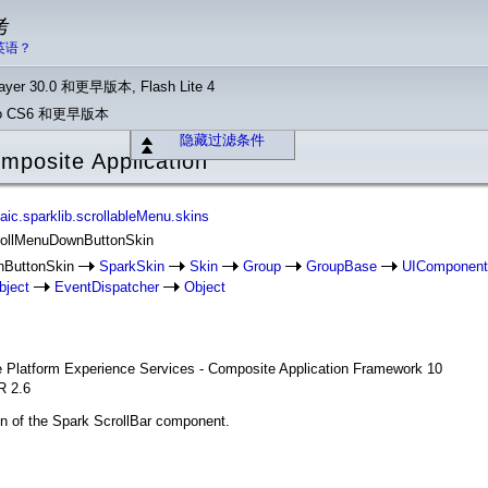
考
英语？
yer 30.0 和更早版本, Flash Lite 4
Pro CS6 和更早版本
隐藏过滤条件
posite Application
c.sparklib.scrollableMenu.skins
crollMenuDownButtonSkin
nButtonSkin
SparkSkin
Skin
Group
GroupBase
UIComponent
bject
EventDispatcher
Object
se Platform Experience Services - Composite Application Framework 10
R 2.6
ton of the Spark ScrollBar component.