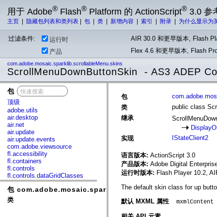
®
®
®
用于 Adobe
Flash
Platform 的 ActionScript
3.0 参
主页
|
隐藏包列表和类列表
|
包
|
类
|
新增内容
|
索引
|
附录
|
为什么显示为
过滤条件:
AIR 30.0 和更早版本, Flash Pla
运行时
Flex 4.6 和更早版本, Flash 
产品
com.adobe.mosaic.sparklib.scrollableMenu.skins
ScrollMenuDownButtonSkin - AS3 ADEP Com
包
x
com.adobe.mosai
包
顶级
public class S
类
adobe.utils
air.desktop
继承
ScrollMenuDow
air.net
DisplayO
air.update
IStateClient2
实现
air.update.events
com.adobe.viewsource
fl.accessibility
语言版本:
ActionScript 3.0
fl.containers
产品版本:
Adobe Digital Enterpri
fl.controls
运行时版本:
Flash Player 10.2, AI
fl.controls.dataGridClasses
fl.controls.listClasses
The default skin class for up but
包 com.adobe.mosaic.sparklib.scrollableMenu.skins
fl.controls.progressBarClasses
fl.core
类
默认 MXML 属性
mxmlContent
fl.data
fl.display
相关 API 元素