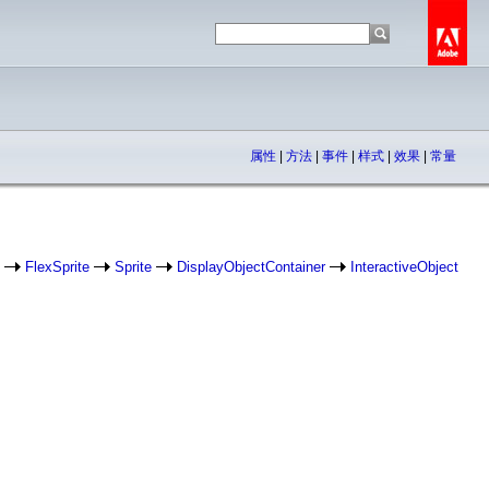
属性
|
方法
|
事件
|
样式
|
效果
|
常量
FlexSprite
Sprite
DisplayObjectContainer
InteractiveObject