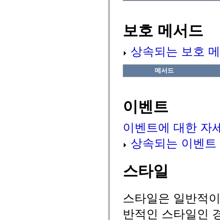
flash.net.dns
flash.net.drm
flash.notifications
flash.permissions
보호 메서드
flash.printing
flash.profiler
flash.sampler
상속되는 보호 메
flash.security
flash.sensors
flash.system
메서드
flash.text
flash.text.engine
flash.text.ime
flash.ui
이벤트
flash.utils
flash.xml
flashx.textLayout
이벤트에 대한 자
flashx.textLayout.compose
flashx.textLayout.container
상속되는 이벤트
flashx.textLayout.conversion
flashx.textLayout.edit
flashx.textLayout.elements
flashx.textLayout.events
스타일
flashx.textLayout.factory
flashx.textLayout.formats
flashx.textLayout.operations
flashx.textLayout.utils
스타일은 일반적이거
flashx.undo
mx.accessibility
반적인 스타일인 경
mx.automation