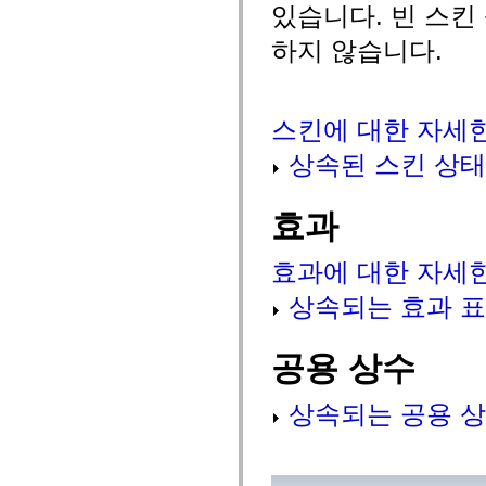
있습니다. 빈 스킨
spark.automation.delegates.components.supportClasses
spark.automation.delegates.skins.spark
하지 않습니다.
spark.automation.events
spark.collections
spark.components
spark.components.calendarClasses
spark.components.gridClasses
스킨에 대한 자세
spark.components.mediaClasses
spark.components.supportClasses
상속된 스킨 상태
spark.components.windowClasses
spark.core
spark.effects
spark.effects.animation
효과
spark.effects.easing
spark.effects.interpolation
spark.effects.supportClasses
효과에 대한 자세
spark.events
spark.filters
상속되는 효과 
spark.formatters
spark.formatters.supportClasses
spark.globalization
공용 상수
spark.globalization.supportClasses
spark.layouts
spark.layouts.supportClasses
spark.managers
상속되는 공용 상
spark.modules
spark.preloaders
spark.primitives
spark.primitives.supportClasses