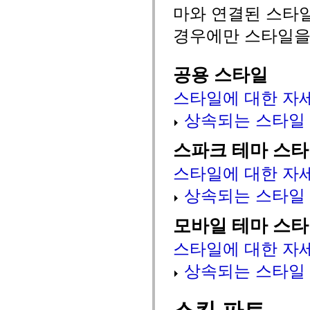
mx.automation.air
마와 연결된 스타
mx.automation.delegates
mx.automation.delegates.advancedDataGrid
경우에만 스타일을
mx.automation.delegates.charts
mx.automation.delegates.containers
mx.automation.delegates.controls
mx.automation.delegates.controls.dataGridClasses
공용 스타일
mx.automation.delegates.controls.fileSystemClasses
mx.automation.delegates.core
스타일에 대한 자
mx.automation.delegates.flashflexkit
mx.automation.events
상속되는 스타일
mx.binding
mx.binding.utils
mx.charts
스파크 테마 스
mx.charts.chartClasses
mx.charts.effects
스타일에 대한 자
mx.charts.effects.effectClasses
mx.charts.events
상속되는 스타일
mx.charts.renderers
mx.charts.series
mx.charts.series.items
모바일 테마 스
mx.charts.series.renderData
mx.charts.styles
스타일에 대한 자
mx.collections
mx.collections.errors
mx.containers
상속되는 스타일
mx.containers.accordionClasses
mx.containers.dividedBoxClasses
mx.containers.errors
mx.containers.utilityClasses