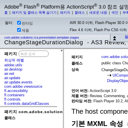
®
®
®
Adobe
Flash
Platform용 ActionScript
3.0 참조 설
홈
|
패키지 및 클래스 목록 숨기기
|
패키지
|
클래스
|
새로운 내용
|
색인
|
부
필터:
AIR 30.0 이하, Flash Player 30.0 이
런타임
Flex 4.6 이하, Flash Pro CS6 이하
제품
필
com.adobe.solutions.rca.presentation.template.stages
ChangeStageDurationDialog - AS3 Review,
패키지
x
com.adobe.solut
패키지
최상위 레벨
public class Ch
클래스
adobe.utils
air.desktop
상속
ChangeStageDur
air.net
UICompo
air.update
DisplayObje
air.update.events
com.adobe.viewsource
fl.accessibility
언어 버전:
ActionScript 3.0
fl.containers
제품 버전:
Review, Commenting, a
fl.controls
런타임 버전:
Flash Player 10.2, A
fl.controls.dataGridClasses
fl.controls.listClasses
The host component
패키지 com.adobe.solutions.rca.presentation.template.
fl.controls.progressBarClasses
fl.core
클래스
fl.data
기본 MXML 속성
fl.display