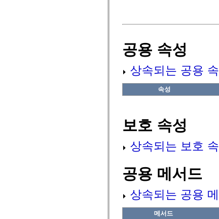
fl.events
fl.ik
fl.lang
fl.livepreview
fl.managers
fl.motion
공용 속성
fl.motion.easing
fl.rsl
fl.text
상속되는 공용 속
fl.transitions
fl.transitions.easing
fl.video
속성
flash.accessibility
flash.concurrent
flash.crypto
flash.data
flash.desktop
보호 속성
flash.display
flash.display3D
flash.display3D.textures
상속되는 보호 속
flash.errors
flash.events
flash.external
공용 메서드
flash.filesystem
flash.filters
flash.geom
상속되는 공용 메
flash.globalization
flash.html
flash.media
메서드
flash.net