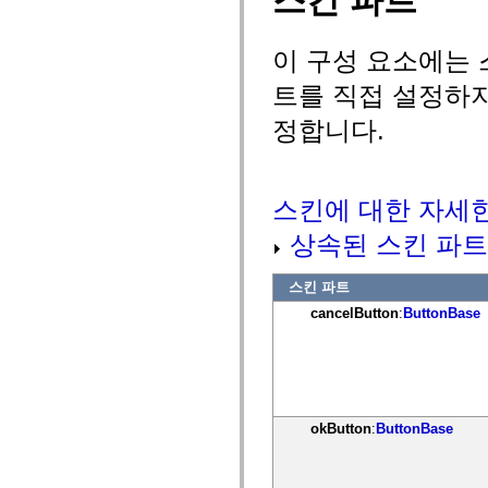
스킨 파트
mx.controls
mx.controls.advancedDataGridClasses
mx.controls.dataGridClasses
이 구성 요소에는 
mx.controls.listClasses
mx.controls.menuClasses
트를 직접 설정하지
mx.controls.olapDataGridClasses
mx.controls.scrollClasses
정합니다.
mx.controls.sliderClasses
mx.controls.textClasses
mx.controls.treeClasses
mx.controls.videoClasses
mx.core
스킨에 대한 자세
mx.core.windowClasses
mx.effects
상속된 스킨 파트
mx.effects.easing
mx.effects.effectClasses
mx.events
스킨 파트
mx.filters
mx.flash
cancelButton
:
ButtonBase
mx.formatters
mx.geom
mx.graphics
mx.graphics.codec
mx.graphics.shaderClasses
mx.logging
mx.logging.errors
okButton
:
ButtonBase
mx.logging.targets
mx.managers
mx.modules
mx.netmon