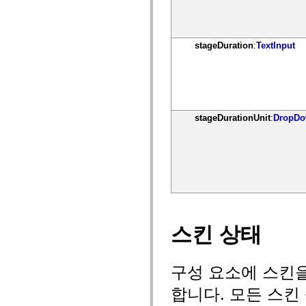
mx.olap
mx.olap.aggregators
mx.preloaders
mx.printing
stageDuration
:
TextInput
mx.resources
mx.rpc
mx.rpc.events
mx.rpc.http
mx.rpc.http.mxml
mx.rpc.mxml
mx.rpc.remoting
stageDurationUnit
:
DropDo
mx.rpc.remoting.mxml
mx.rpc.soap
mx.rpc.soap.mxml
mx.rpc.wsdl
mx.rpc.xml
mx.skins
mx.skins.halo
mx.skins.spark
mx.skins.wireframe
mx.skins.wireframe.windowChrome
mx.states
스킨 상태
mx.styles
mx.utils
mx.validators
spark.accessibility
구성 요소에 스킨
spark.automation.delegates
spark.automation.delegates.components
합니다. 모든 스킨
spark.automation.delegates.components.gridClasses
spark.automation.delegates.components.mediaClasses