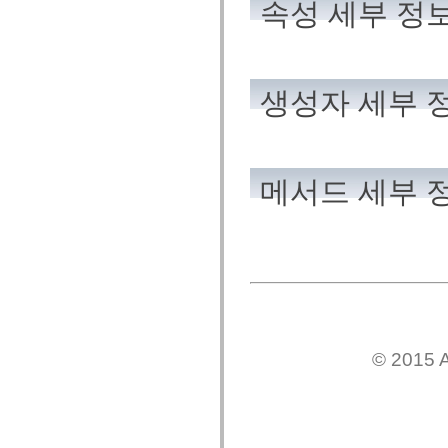
spark.skins
속성 세부 정
spark.skins.mobile
spark.skins.mobile.supportClasses
spark.skins.spark
spark.skins.spark.mediaClasses.fullScreen
spark.skins.spark.mediaClasses.normal
spark.skins.spark.windowChrome
생성자 세부 
spark.skins.wireframe
spark.skins.wireframe.mediaClasses
spark.skins.wireframe.mediaClasses.fullScreen
spark.transitions
spark.utils
spark.validators
메서드 세부 
spark.validators.supportClasses
언어 요소
전역 상수
전역 함수
연산자
명령문, 키워드 및 지시문
특수 유형 연산자
부록
새로운 내용
© 2015 A
컴파일러 오류
컴파일러 경고
런타임 오류
ActionScript 3으로 마이그레이션
지원되는 문자 세트