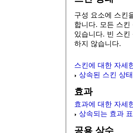
mx.olap
mx.olap.aggregators
mx.preloaders
구성 요소에 스킨
mx.printing
mx.resources
합니다. 모든 스킨
mx.rpc
mx.rpc.events
있습니다. 빈 스킨
mx.rpc.http
mx.rpc.http.mxml
하지 않습니다.
mx.rpc.mxml
mx.rpc.remoting
mx.rpc.remoting.mxml
mx.rpc.soap
mx.rpc.soap.mxml
스킨에 대한 자세
mx.rpc.wsdl
mx.rpc.xml
상속된 스킨 상태
mx.skins
mx.skins.halo
mx.skins.spark
mx.skins.wireframe
효과
mx.skins.wireframe.windowChrome
mx.states
mx.styles
효과에 대한 자세
mx.utils
mx.validators
상속되는 효과 
spark.accessibility
spark.automation.delegates
spark.automation.delegates.components
공용 상수
spark.automation.delegates.components.gridClasses
spark.automation.delegates.components.mediaClasses