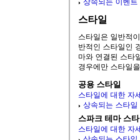
상속되는 이벤트
mx.automation.air
mx.automation.delegates
mx.automation.delegates.advancedDataGrid
스타일
mx.automation.delegates.charts
mx.automation.delegates.containers
mx.automation.delegates.controls
mx.automation.delegates.controls.dataGridClasses
스타일은 일반적이거
mx.automation.delegates.controls.fileSystemClasses
mx.automation.delegates.core
반적인 스타일인 경
mx.automation.delegates.flashflexkit
mx.automation.events
mx.binding
마와 연결된 스타
mx.binding.utils
mx.charts
경우에만 스타일을
mx.charts.chartClasses
mx.charts.effects
mx.charts.effects.effectClasses
공용 스타일
mx.charts.events
mx.charts.renderers
mx.charts.series
스타일에 대한 자
mx.charts.series.items
mx.charts.series.renderData
상속되는 스타일
mx.charts.styles
mx.collections
mx.collections.errors
스파크 테마 스
mx.containers
mx.containers.accordionClasses
스타일에 대한 자
mx.containers.dividedBoxClasses
mx.containers.errors
상속되는 스타일
mx.containers.utilityClasses