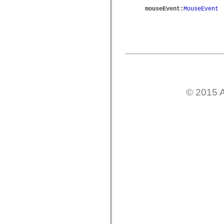
spark.skins
spark.skins.mobile
mouseEvent
:
MouseEvent
spark.skins.mobile.supportClasses
spark.skins.spark
spark.skins.spark.mediaClasses.fullScreen
spark.skins.spark.mediaClasses.normal
spark.skins.spark.windowChrome
spark.skins.wireframe
spark.skins.wireframe.mediaClasses
spark.skins.wireframe.mediaClasses.fullScreen
spark.transitions
spark.utils
© 2015 A
spark.validators
spark.validators.supportClasses
언어 요소
전역 상수
전역 함수
연산자
명령문, 키워드 및 지시문
특수 유형 연산자
부록
새로운 내용
컴파일러 오류
컴파일러 경고
런타임 오류
ActionScript 3으로 마이그레이션
지원되는 문자 세트