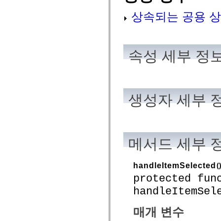
spark.automation.delegates.components.supportClasses
상속되는 공용 상
spark.automation.delegates.skins.spark
spark.automation.events
spark.collections
spark.components
spark.components.calendarClasses
속성 세부 정
spark.components.gridClasses
spark.components.mediaClasses
spark.components.supportClasses
spark.components.windowClasses
spark.core
spark.effects
생성자 세부 
spark.effects.animation
spark.effects.easing
spark.effects.interpolation
spark.effects.supportClasses
spark.events
spark.filters
메서드 세부 
spark.formatters
spark.formatters.supportClasses
spark.globalization
spark.globalization.supportClasses
handleItemSelected
(
spark.layouts
protected fun
spark.layouts.supportClasses
spark.managers
handleItemSel
spark.modules
spark.preloaders
spark.primitives
매개 변수
spark.primitives.supportClasses