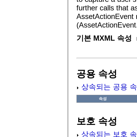
fl.events
fl.ik
further calls that 
fl.lang
AssetActionEvent
fl.livepreview
fl.managers
(AssetActionEve
fl.motion
fl.motion.easing
fl.rsl
기본 MXML 속성
fl.text
fl.transitions
fl.transitions.easing
fl.video
flash.accessibility
flash.concurrent
flash.crypto
flash.data
공용 속성
flash.desktop
flash.display
flash.display3D
상속되는 공용 속
flash.display3D.textures
flash.errors
flash.events
속성
flash.external
flash.filesystem
flash.filters
flash.geom
보호 속성
flash.globalization
flash.html
flash.media
상속되는 보호 속
flash.net