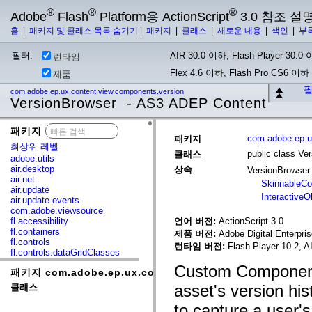
®
®
®
Adobe
Flash
Platform용 ActionScript
3.0 참조 설
홈
|
패키지 및 클래스 목록 숨기기
|
패키지
|
클래스
|
새로운 내용
|
색인
|
부
필터:
AIR 30.0 이하, Flash Player 30.0 이
런타임
Flex 4.6 이하, Flash Pro CS6 이하
제품
필
com.adobe.ep.ux.content.view.components.version
VersionBrowser - AS3 ADEP Content
패키지
x
com.adobe.ep.u
패키지
최상위 레벨
public class Ve
클래스
adobe.utils
air.desktop
상속
VersionBrowse
air.net
SkinnableC
air.update
InteractiveO
air.update.events
com.adobe.viewsource
fl.accessibility
언어 버전:
ActionScript 3.0
fl.containers
제품 버전:
Adobe Digital Enterpri
fl.controls
런타임 버전:
Flash Player 10.2, A
fl.controls.dataGridClasses
fl.controls.listClasses
Custom Component
패키지 com.adobe.ep.ux.content.view.components.vers
fl.controls.progressBarClasses
fl.core
asset's version his
클래스
fl.data
fl.display
to capture a user's