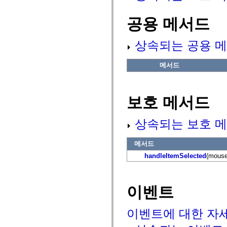
flash.net.dns
flash.net.drm
flash.notifications
공용 메서드
flash.permissions
flash.printing
flash.profiler
상속되는 공용 메
flash.sampler
flash.security
flash.sensors
메서드
flash.system
flash.text
flash.text.engine
flash.text.ime
보호 메서드
flash.ui
flash.utils
flash.xml
상속되는 보호 메
flashx.textLayout
flashx.textLayout.compose
flashx.textLayout.container
메서드
flashx.textLayout.conversion
flashx.textLayout.edit
handleItemSelected
(mouse
flashx.textLayout.elements
flashx.textLayout.events
flashx.textLayout.factory
flashx.textLayout.formats
이벤트
flashx.textLayout.operations
flashx.textLayout.utils
flashx.undo
이벤트에 대한 자
mx.accessibility
mx.automation