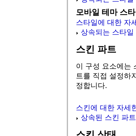
mx.controls
mx.controls.advancedDataGridClasses
모바일 테마 스
mx.controls.dataGridClasses
mx.controls.listClasses
스타일에 대한 자
mx.controls.menuClasses
mx.controls.olapDataGridClasses
상속되는 스타일
mx.controls.scrollClasses
mx.controls.sliderClasses
mx.controls.textClasses
mx.controls.treeClasses
스킨 파트
mx.controls.videoClasses
mx.core
mx.core.windowClasses
mx.effects
이 구성 요소에는 
mx.effects.easing
mx.effects.effectClasses
트를 직접 설정하지
mx.events
mx.filters
정합니다.
mx.flash
mx.formatters
mx.geom
mx.graphics
mx.graphics.codec
스킨에 대한 자세
mx.graphics.shaderClasses
mx.logging
상속된 스킨 파트
mx.logging.errors
mx.logging.targets
mx.managers
mx.modules
스킨 상태
mx.netmon