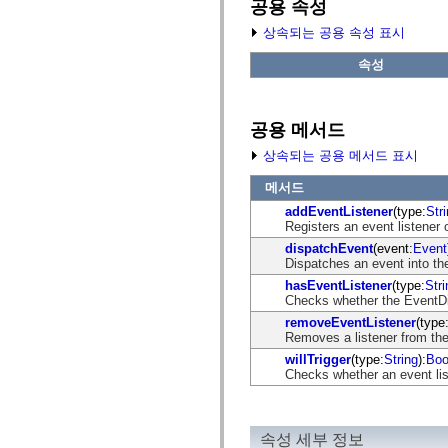
공용 속성
fl.events
fl.ik
상속되는 공용 속성 표시
fl.lang
fl.livepreview
속성
fl.managers
fl.motion
fl.motion.easing
fl.rsl
fl.text
공용 메서드
fl.transitions
fl.transitions.easing
상속되는 공용 메서드 표시
fl.video
flash.accessibility
메서드
flash.concurrent
addEventListener
(type:
Str
flash.crypto
Registers an event listener 
flash.data
flash.desktop
dispatchEvent
(event:
Event
flash.display
Dispatches an event into the
flash.display3D
hasEventListener
(type:
Stri
flash.display3D.textures
Checks whether the EventDisp
flash.errors
flash.events
removeEventListener
(type
flash.external
Removes a listener from the
flash.filesystem
willTrigger
(type:
String
):
Boo
flash.filters
Checks whether an event list
flash.geom
flash.globalization
flash.html
flash.media
속성 세부 정보
flash.net