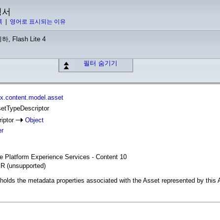
명서
록
|
영어로 표시되는 이유
하, Flash Lite 4
필터 숨기기
x.content.model.asset
setTypeDescriptor
iptor
Object
er
se Platform Experience Services - Content 10
IR (unsupported)
holds the metadata properties associated with the Asset represented by this