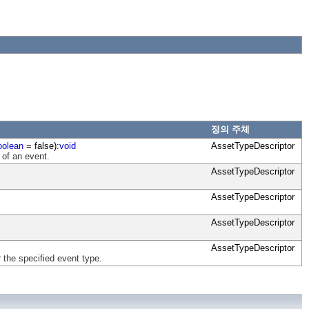
정의 주체
oolean
= false):
void
AssetTypeDescriptor
 of an event.
AssetTypeDescriptor
AssetTypeDescriptor
AssetTypeDescriptor
AssetTypeDescriptor
 the specified event type.