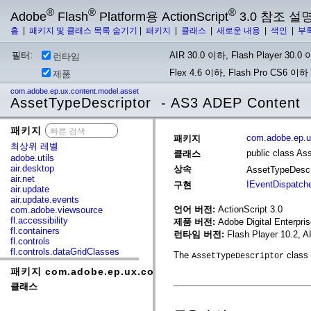
®
®
®
Adobe
Flash
Platform용 ActionScript
3.0 참조 설
홈
|
패키지 및 클래스 목록 숨기기
|
패키지
|
클래스
|
새로운 내용
|
색인
|
부
필터:
AIR 30.0 이하, Flash Player 30.0 이
런타임
Flex 4.6 이하, Flash Pro CS6 이하
제품
com.adobe.ep.ux.content.model.asset
AssetTypeDescriptor - AS3 ADEP Content
패키지
x
com.adobe.ep.u
패키지
최상위 레벨
public class As
클래스
adobe.utils
air.desktop
상속
AssetTypeDescr
air.net
IEventDispatch
구현
air.update
air.update.events
언어 버전:
ActionScript 3.0
com.adobe.viewsource
fl.accessibility
제품 버전:
Adobe Digital Enterpri
fl.containers
런타임 버전:
Flash Player 10.2, A
fl.controls
fl.controls.dataGridClasses
The
class 
AssetTypeDescriptor
fl.controls.listClasses
패키지 com.adobe.ep.ux.content.model.asset
fl.controls.progressBarClasses
fl.core
클래스
fl.data
fl.display