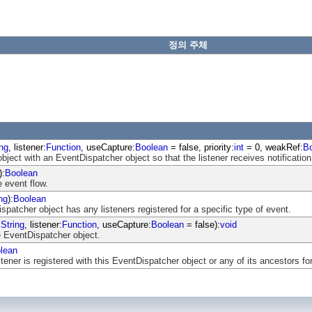
정의 주체
ing
, listener:
Function
, useCapture:
Boolean
= false, priority:
int
= 0, weakRef:
B
object with an EventDispatcher object so that the listener receives notification
):
Boolean
 event flow.
ng
):
Boolean
atcher object has any listeners registered for a specific type of event.
:
String
, listener:
Function
, useCapture:
Boolean
= false):
void
 EventDispatcher object.
lean
ener is registered with this EventDispatcher object or any of its ancestors for