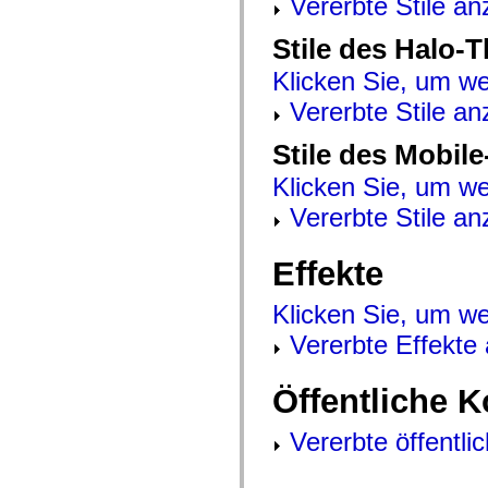
Vererbte Stile an
mx.controls
mx.controls.advancedDataGridClasses
Stile des Halo-
mx.controls.dataGridClasses
mx.controls.listClasses
mx.controls.menuClasses
Klicken Sie, um we
mx.controls.olapDataGridClasses
Vererbte Stile an
mx.controls.scrollClasses
mx.controls.sliderClasses
mx.controls.textClasses
Stile des Mobil
mx.controls.treeClasses
mx.controls.videoClasses
Klicken Sie, um we
mx.core
mx.core.windowClasses
Vererbte Stile an
mx.effects
mx.effects.easing
mx.effects.effectClasses
Effekte
mx.events
mx.filters
mx.flash
Klicken Sie, um we
mx.formatters
mx.geom
Vererbte Effekte
mx.graphics
mx.graphics.codec
mx.graphics.shaderClasses
Öffentliche 
mx.logging
mx.logging.errors
mx.logging.targets
Vererbte öffentli
mx.managers
mx.modules
mx.netmon