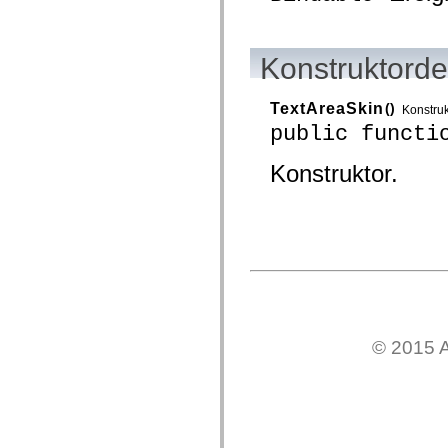
Liste veralteter Elemente
Konstanten für die Implementierung von Eingabehilfen
Verwendung der ActionScript-Beispiele
Konstruktorde
Rechtliche Hinweise
TextAreaSkin
()
Konstruk
public functi
Konstruktor.
© 2015 A