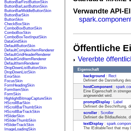
fl.events
ButtonBarFirstButtonSkin
fl.ik
ButtonBarLastButtonSkin
fl.lang
Verwandte API-E
ButtonBarMiddleButtonSkin
fl.livepreview
ButtonBarSkin
spark.component
fl.managers
ButtonSkin
fl.motion
CheckBoxSkin
fl.motion.easing
ComboBoxButtonSkin
fl.rsl
ComboBoxSkin
fl.text
ComboBoxTextInputSkin
fl.transitions
DataGridSkin
fl.transitions.easing
Öffentliche 
DefaultButtonSkin
fl.video
DefaultComplexItemRenderer
flash.accessibility
DefaultGridHeaderRenderer
Vererbte öffentli
flash.concurrent
DefaultGridItemRenderer
flash.crypto
DefaultItemRenderer
flash.data
DropDownListButtonSkin
Eigenschaft
flash.desktop
DropDownListSkin
flash.display
background
:
Rect
ErrorSkin
flash.display3D
Definiert die Darstellung d
FocusSkin
flash.display3D.textures
FormHeadingSkin
hostComponent
:
spark.c
flash.errors
FormItemSkin
Eine Eigenschaft in strenge
flash.events
FormSkin
angewendet wird.
flash.external
HighlightBitmapCaptureSkin
flash.filesystem
promptDisplay
:
Label
HScrollBarSkin
flash.filters
Definiert die Beschriftung, 
HScrollBarThumbSkin
flash.geom
HScrollBarTrackSkin
scroller
:
Scroller
flash.globalization
HSliderSkin
Definiert die Bildlaufleiste
flash.html
HSliderThumbSkin
flash.media
textDisplay
:
spark.compone
HSliderTrackSkin
flash.net
The IEditableText that may 
ImageLoadingSkin