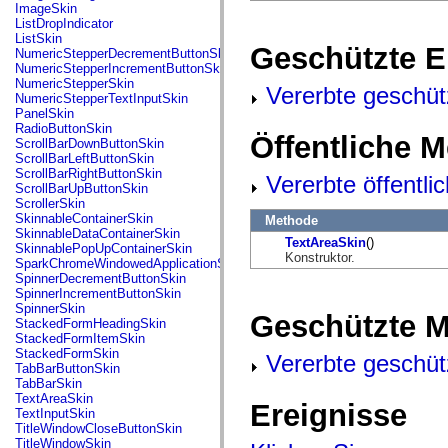
flash.net.dns
ImageSkin
flash.net.drm
ListDropIndicator
flash.notifications
ListSkin
Geschützte E
flash.permissions
NumericStepperDecrementButtonSkin
flash.printing
NumericStepperIncrementButtonSkin
flash.profiler
NumericStepperSkin
Vererbte geschüt
flash.sampler
NumericStepperTextInputSkin
flash.security
PanelSkin
flash.sensors
RadioButtonSkin
Öffentliche 
flash.system
ScrollBarDownButtonSkin
flash.text
ScrollBarLeftButtonSkin
flash.text.engine
ScrollBarRightButtonSkin
Vererbte öffentl
flash.text.ime
ScrollBarUpButtonSkin
flash.ui
ScrollerSkin
flash.utils
SkinnableContainerSkin
Methode
flash.xml
SkinnableDataContainerSkin
TextAreaSkin
()
flashx.textLayout
SkinnablePopUpContainerSkin
Konstruktor.
flashx.textLayout.compose
SparkChromeWindowedApplicationSkin
flashx.textLayout.container
SpinnerDecrementButtonSkin
flashx.textLayout.conversion
SpinnerIncrementButtonSkin
flashx.textLayout.edit
SpinnerSkin
Geschützte 
flashx.textLayout.elements
StackedFormHeadingSkin
flashx.textLayout.events
StackedFormItemSkin
flashx.textLayout.factory
StackedFormSkin
Vererbte geschüt
flashx.textLayout.formats
TabBarButtonSkin
flashx.textLayout.operations
TabBarSkin
flashx.textLayout.utils
TextAreaSkin
Ereignisse
flashx.undo
TextInputSkin
mx.accessibility
TitleWindowCloseButtonSkin
mx.automation
TitleWindowSkin