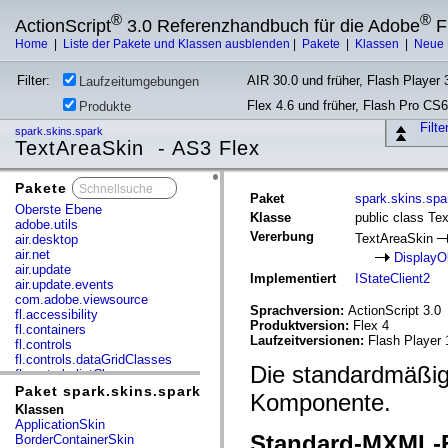
®
®
ActionScript
3.0 Referenzhandbuch für die Adobe
F
Home
|
Liste der Pakete und Klassen ausblenden
|
Pakete
|
Klassen
|
Neue 
Filter:
AIR 30.0 und früher, Flash Player 3
Laufzeitumgebungen
Flex 4.6 und früher, Flash Pro CS6
Produkte
Filt
spark.skins.spark
TextAreaSkin - AS3 Flex
Pakete
x
Paket
spark.skins.spa
Oberste Ebene
Klasse
public class Te
adobe.utils
Vererbung
TextAreaSkin
air.desktop
air.net
DisplayO
air.update
Implementiert
IStateClient2
air.update.events
com.adobe.viewsource
Sprachversion:
ActionScript 3.0
fl.accessibility
Produktversion:
Flex 4
fl.containers
Laufzeitversionen:
Flash Player 
fl.controls
fl.controls.dataGridClasses
Die standardmäßig
fl.controls.listClasses
fl.controls.progressBarClasses
Paket spark.skins.spark
Komponente.
fl.core
Klassen
fl.data
ApplicationSkin
fl.display
Standard-MXML-E
BorderContainerSkin