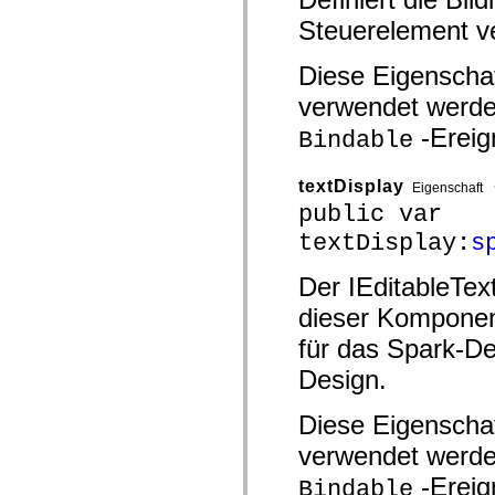
spark.skins.mobile
Steuerelement v
spark.skins.mobile.supportClasses
spark.skins.spark
spark.skins.spark.mediaClasses.fullScreen
Diese Eigenschaf
spark.skins.spark.mediaClasses.normal
spark.skins.spark.windowChrome
verwendet werde
spark.skins.wireframe
-Ereig
spark.skins.wireframe.mediaClasses
Bindable
spark.skins.wireframe.mediaClasses.fullScreen
spark.transitions
spark.utils
textDisplay
Eigenschaft
spark.validators
public var
spark.validators.supportClasses
Sprachelemente
textDisplay:
s
Globale Konstanten
Globale Funktionen
Der IEditableText
Operatoren
Anweisungen, Schlüsselwörter und Direktiven
dieser Komponent
Sondertypen
Anhänge
für das Spark-De
Neue Funktionen
Design.
Compiler-Fehler
Compiler-Warnungen
Laufzeitfehler
Diese Eigenschaf
Migration zu ActionScript 3
Unterstützte Zeichensätze
verwendet werde
Nur MXML-Tags
Motion-XML-Elemente
-Ereig
Bindable
Timed Text-Tags