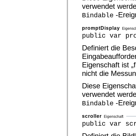
spark.automation.delegates.components.supportClasses
verwendet werde
spark.automation.delegates.skins.spark
spark.automation.events
-Ereig
Bindable
spark.collections
spark.components
spark.components.calendarClasses
promptDisplay
Eigensc
spark.components.gridClasses
public var pr
spark.components.mediaClasses
spark.components.supportClasses
spark.components.windowClasses
Definiert die Bes
spark.core
spark.effects
Eingabeaufforder
spark.effects.animation
spark.effects.easing
Eigenschaft ist 
spark.effects.interpolation
nicht die Messun
spark.effects.supportClasses
spark.events
spark.filters
Diese Eigenschaf
spark.formatters
spark.formatters.supportClasses
verwendet werde
spark.globalization
spark.globalization.supportClasses
-Ereig
Bindable
spark.layouts
spark.layouts.supportClasses
spark.managers
scroller
Eigenschaft
spark.modules
spark.preloaders
public var sc
spark.primitives
spark.primitives.supportClasses
Definiert die Bild
spark.skins