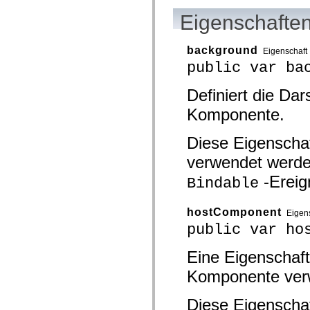
mx.olap
Eigenschaften
mx.olap.aggregators
mx.preloaders
mx.printing
mx.resources
background
Eigenschaft
mx.rpc
public var ba
mx.rpc.events
mx.rpc.http
mx.rpc.http.mxml
Definiert die Da
mx.rpc.mxml
Komponente.
mx.rpc.remoting
mx.rpc.remoting.mxml
mx.rpc.soap
Diese Eigenschaf
mx.rpc.soap.mxml
mx.rpc.wsdl
verwendet werde
mx.rpc.xml
mx.skins
-Ereig
Bindable
mx.skins.halo
mx.skins.spark
mx.skins.wireframe
hostComponent
Eigen
mx.skins.wireframe.windowChrome
mx.states
public var ho
mx.styles
mx.utils
Eine Eigenschaft 
mx.validators
spark.accessibility
Komponente verwe
spark.automation.delegates
spark.automation.delegates.components
spark.automation.delegates.components.gridClasses
Diese Eigenschaf
spark.automation.delegates.components.mediaClasses