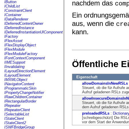
fl.events
nachdem das
IButton
com
fl.ik
IChildList
fl.lang
IConstraintClient
fl.livepreview
Ein ordnungsgemäß
IContainer
fl.managers
IDataRenderer
aus, wenn die
fl.motion
cre
IDeferredContentOwner
fl.motion.easing
IDeferredInstance
kann.
fl.rsl
IDeferredInstantiationUIComponent
fl.text
IFactory
fl.transitions
IFlexAsset
fl.transitions.easing
IFlexDisplayObject
fl.video
IFlexModule
flash.accessibility
IFlexModuleFactory
flash.concurrent
IFontContextComponent
flash.crypto
Öffentliche 
IIMESupport
flash.data
IInvalidating
flash.desktop
ILayoutDirectionElement
flash.display
ILayoutElement
Eigenschaft
flash.display3D
IMXMLObject
flash.display3D.textures
allowDomainsInNewRSLs
INavigatorContent
flash.errors
Steuert, ob die für Aufruf
IProgrammaticSkin
flash.events
Aufruf geladenen RSLs zug
IPropertyChangeNotifier
flash.external
IRawChildrenContainer
allowInsecureDomainsIn
flash.filesystem
IRectangularBorder
Steuert, ob die für Aufruf
flash.filters
IRepeater
dem Aufruf geladenen RSLs
flash.geom
IRepeaterClient
flash.globalization
preloadedRSLs
:
Dictionar
ISelectableList
flash.html
[schreibgeschützt] Die RSL
IStateClient
flash.media
vor dem Start der Anwendun
IStateClient2
flash.net
ISWFBridgeGroup