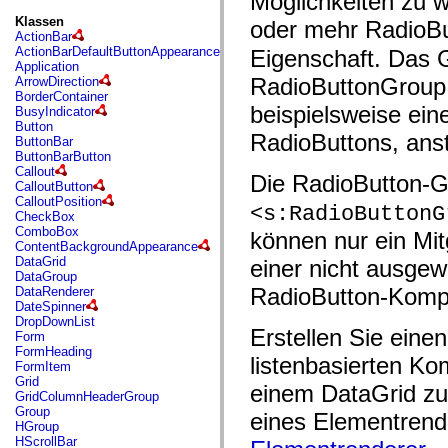
Möglichkeiten zu 
fl.events
fl.ik
Klassen
oder mehr RadioB
fl.lang
ActionBar
fl.livepreview
ActionBarDefaultButtonAppearance
Eigenschaft. Das G
fl.managers
Application
fl.motion
RadioButtonGroup i
ArrowDirection
fl.motion.easing
BorderContainer
fl.rsl
beispielsweise ein
BusyIndicator
fl.text
Button
fl.transitions
RadioButtons, anst
ButtonBar
fl.transitions.easing
ButtonBarButton
fl.video
Callout
Die RadioButton-G
flash.accessibility
CalloutButton
flash.concurrent
CalloutPosition
<s:RadioButtonG
flash.crypto
CheckBox
flash.data
ComboBox
können nur ein Mi
flash.desktop
ContentBackgroundAppearance
flash.display
DataGrid
einer nicht ausgew
flash.display3D
DataGroup
flash.display3D.textures
RadioButton-Kompo
DataRenderer
flash.errors
DateSpinner
flash.events
DropDownList
flash.external
Erstellen Sie eine
Form
flash.filesystem
FormHeading
listenbasierten Ko
flash.filters
FormItem
flash.geom
Grid
einem DataGrid zu
flash.globalization
GridColumnHeaderGroup
flash.html
Group
eines Elementrend
flash.media
HGroup
flash.net
HScrollBar