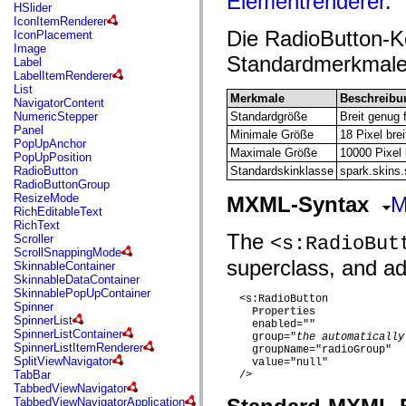
Elementrenderer
.
flash.net.dns
HSlider
flash.net.drm
IconItemRenderer
flash.notifications
Die RadioButton-K
IconPlacement
flash.permissions
Image
flash.printing
Standardmerkmale
Label
flash.profiler
LabelItemRenderer
flash.sampler
List
flash.security
Merkmale
Beschreibu
NavigatorContent
flash.sensors
NumericStepper
Standardgröße
Breit genug 
flash.system
Panel
Minimale Größe
18 Pixel bre
flash.text
PopUpAnchor
flash.text.engine
Maximale Größe
10000 Pixel 
PopUpPosition
flash.text.ime
RadioButton
Standardskinklasse
spark.skins
flash.ui
RadioButtonGroup
flash.utils
ResizeMode
MXML-Syntax
M
flash.xml
RichEditableText
flashx.textLayout
RichText
flashx.textLayout.compose
The
Scroller
<s:RadioBut
flashx.textLayout.container
ScrollSnappingMode
flashx.textLayout.conversion
superclass, and add
SkinnableContainer
flashx.textLayout.edit
SkinnableDataContainer
flashx.textLayout.elements
SkinnablePopUpContainer
  <s:RadioButton

flashx.textLayout.events
Spinner
Properties
flashx.textLayout.factory
SpinnerList
    enabled=""

flashx.textLayout.formats
SpinnerListContainer
    group="
the automatically
flashx.textLayout.operations
SpinnerListItemRenderer
    groupName="radioGroup"

flashx.textLayout.utils
SplitViewNavigator
    value="null"

flashx.undo
TabBar
  />

mx.accessibility
TabbedViewNavigator
mx.automation
TabbedViewNavigatorApplication