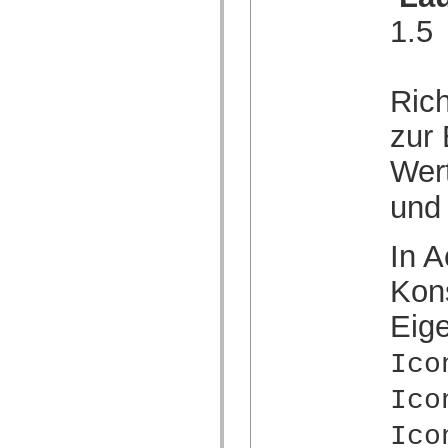
Liste veralteter Elemente
1.5
Konstanten für die Implementierung von Eingabehilfen
Verwendung der ActionScript-Beispiele
Rechtliche Hinweise
Ric
zur
Wer
un
In A
Kon
Eige
Ico
Ico
Ico