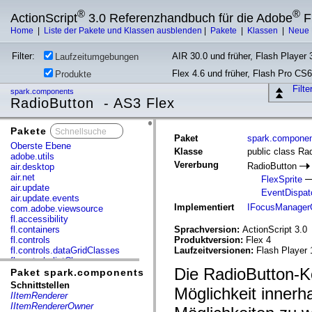
®
®
ActionScript
3.0 Referenzhandbuch für die Adobe
F
Home
|
Liste der Pakete und Klassen ausblenden
|
Pakete
|
Klassen
|
Neue 
Filter:
AIR 30.0 und früher, Flash Player 3
Laufzeitumgebungen
Flex 4.6 und früher, Flash Pro CS6
Produkte
Filt
spark.components
RadioButton - AS3 Flex
Pakete
x
Paket
spark.compone
Oberste Ebene
Klasse
public class Ra
adobe.utils
Vererbung
RadioButton
air.desktop
air.net
FlexSprite
air.update
EventDispat
air.update.events
Implementiert
IFocusManager
com.adobe.viewsource
fl.accessibility
fl.containers
Sprachversion:
ActionScript 3.0
fl.controls
Produktversion:
Flex 4
fl.controls.dataGridClasses
Laufzeitversionen:
Flash Player 
fl.controls.listClasses
Die RadioButton-K
fl.controls.progressBarClasses
Paket spark.components
fl.core
Schnittstellen
Möglichkeit innerh
fl.data
IItemRenderer
fl.display
IItemRendererOwner