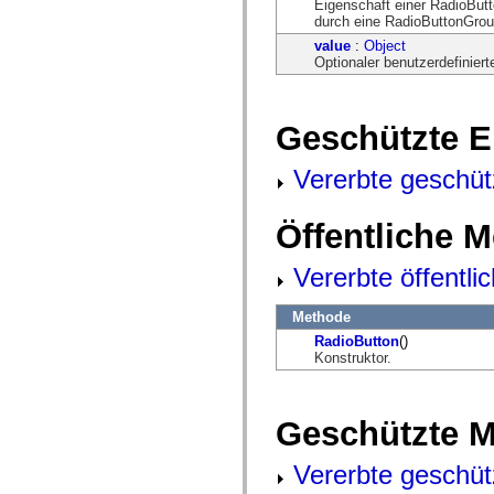
Eigenschaft einer RadioBut
mx.controls
durch eine RadioButtonGrou
mx.controls.advancedDataGridClasses
mx.controls.dataGridClasses
value
:
Object
mx.controls.listClasses
Optionaler benutzerdefinier
mx.controls.menuClasses
mx.controls.olapDataGridClasses
mx.controls.scrollClasses
mx.controls.sliderClasses
Geschützte E
mx.controls.textClasses
mx.controls.treeClasses
Vererbte geschüt
mx.controls.videoClasses
mx.core
mx.core.windowClasses
mx.effects
Öffentliche 
mx.effects.easing
mx.effects.effectClasses
Vererbte öffentl
mx.events
mx.filters
mx.flash
Methode
mx.formatters
mx.geom
RadioButton
()
mx.graphics
Konstruktor.
mx.graphics.codec
mx.graphics.shaderClasses
mx.logging
mx.logging.errors
Geschützte 
mx.logging.targets
mx.managers
Vererbte geschüt
mx.modules
mx.netmon