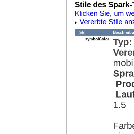
Stile des Spark
spark.automation.delegates.components.supportClasses
spark.automation.delegates.skins.spark
Klicken Sie, um we
spark.automation.events
spark.collections
Vererbte Stile an
spark.components
spark.components.calendarClasses
spark.components.gridClasses
Stil
Beschreib
spark.components.mediaClasses
symbolColor
Typ
spark.components.supportClasses
spark.components.windowClasses
spark.core
Vere
spark.effects
spark.effects.animation
mobi
spark.effects.easing
spark.effects.interpolation
Spra
spark.effects.supportClasses
spark.events
spark.filters
Pro
spark.formatters
spark.formatters.supportClasses
Lau
spark.globalization
spark.globalization.supportClasses
1.5
spark.layouts
spark.layouts.supportClasses
spark.managers
spark.modules
spark.preloaders
Farb
spark.primitives
spark.primitives.supportClasses
spark.skins