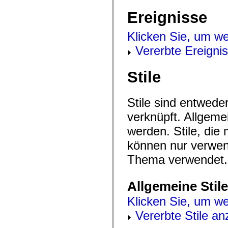
mx.olap
Ereignisse
mx.olap.aggregators
mx.preloaders
mx.printing
Klicken Sie, um we
mx.resources
mx.rpc
Vererbte Ereigni
mx.rpc.events
mx.rpc.http
mx.rpc.http.mxml
Stile
mx.rpc.mxml
mx.rpc.remoting
mx.rpc.remoting.mxml
mx.rpc.soap
Stile sind entwed
mx.rpc.soap.mxml
mx.rpc.wsdl
verknüpft. Allgem
mx.rpc.xml
mx.skins
werden. Stile, die
mx.skins.halo
können nur verwe
mx.skins.spark
mx.skins.wireframe
Thema verwendet.
mx.skins.wireframe.windowChrome
mx.states
mx.styles
mx.utils
Allgemeine Stile
mx.validators
spark.accessibility
Klicken Sie, um we
spark.automation.delegates
spark.automation.delegates.components
Vererbte Stile an
spark.automation.delegates.components.gridClasses
spark.automation.delegates.components.mediaClasses