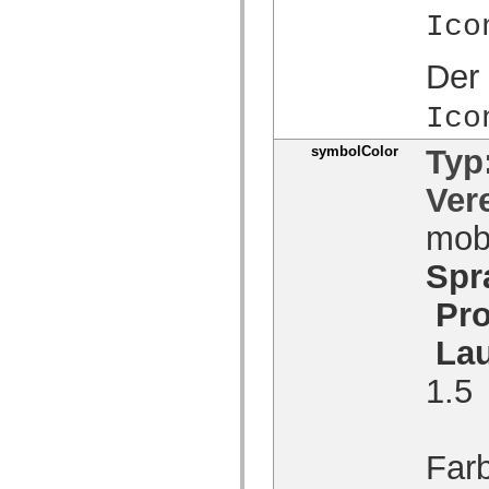
Ico
Der 
Ico
symbolColor
Typ
Ver
mob
Spr
Pro
Lau
1.5
Far