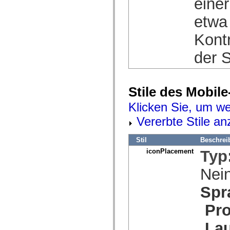
eine
spark.skins.mobile
spark.skins.mobile.supportClasses
etwa
spark.skins.spark
spark.skins.spark.mediaClasses.fullScreen
Kontr
spark.skins.spark.mediaClasses.normal
spark.skins.spark.windowChrome
der S
spark.skins.wireframe
spark.skins.wireframe.mediaClasses
spark.skins.wireframe.mediaClasses.fullScreen
spark.transitions
spark.utils
Stile des Mobil
spark.validators
spark.validators.supportClasses
Klicken Sie, um we
Sprachelemente
Vererbte Stile an
Globale Konstanten
Globale Funktionen
Operatoren
Stil
Beschrei
Anweisungen, Schlüsselwörter und Direktiven
Sondertypen
iconPlacement
Typ
Anhänge
Neue Funktionen
Nei
Compiler-Fehler
Compiler-Warnungen
Spr
Laufzeitfehler
Migration zu ActionScript 3
Pro
Unterstützte Zeichensätze
Nur MXML-Tags
Motion-XML-Elemente
Lau
Timed Text-Tags