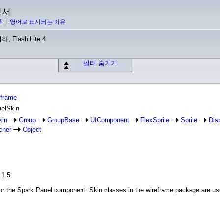
명서
록
|
영어로 표시되는 이유
하, Flash Lite 4
필터 숨기기
eframe
nelSkin
kin
Group
GroupBase
UIComponent
FlexSprite
Sprite
Dis
cher
Object
 1.5
for the Spark Panel component. Skin classes in the wireframe package are use