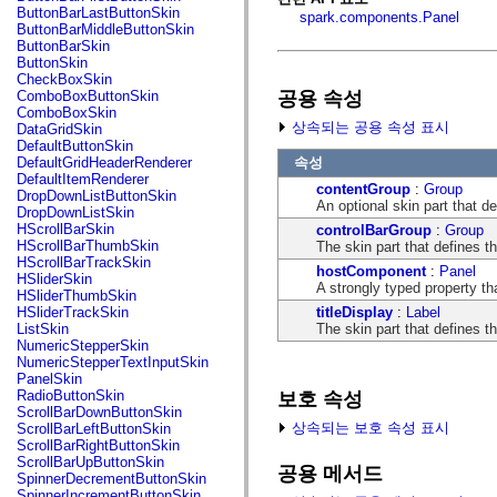
fl.events
ButtonBarLastButtonSkin
spark.components.Panel
fl.ik
ButtonBarMiddleButtonSkin
fl.lang
ButtonBarSkin
fl.livepreview
ButtonSkin
fl.managers
CheckBoxSkin
fl.motion
공용 속성
ComboBoxButtonSkin
fl.motion.easing
ComboBoxSkin
fl.rsl
상속되는 공용 속성 표시
DataGridSkin
fl.text
DefaultButtonSkin
fl.transitions
속성
DefaultGridHeaderRenderer
fl.transitions.easing
DefaultItemRenderer
fl.video
contentGroup
:
Group
DropDownListButtonSkin
flash.accessibility
An optional skin part that d
DropDownListSkin
flash.concurrent
HScrollBarSkin
controlBarGroup
:
Group
flash.crypto
HScrollBarThumbSkin
The skin part that defines t
flash.data
HScrollBarTrackSkin
hostComponent
:
Panel
flash.desktop
HSliderSkin
A strongly typed property th
flash.display
HSliderThumbSkin
flash.display3D
titleDisplay
:
Label
HSliderTrackSkin
flash.display3D.textures
The skin part that defines th
ListSkin
flash.errors
NumericStepperSkin
flash.events
NumericStepperTextInputSkin
flash.external
PanelSkin
flash.filesystem
RadioButtonSkin
보호 속성
flash.filters
ScrollBarDownButtonSkin
flash.geom
상속되는 보호 속성 표시
ScrollBarLeftButtonSkin
flash.globalization
ScrollBarRightButtonSkin
flash.html
ScrollBarUpButtonSkin
공용 메서드
flash.media
SpinnerDecrementButtonSkin
flash.net
SpinnerIncrementButtonSkin