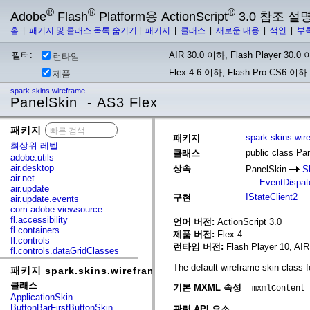
®
®
®
Adobe
Flash
Platform용 ActionScript
3.0 참조 설
홈
|
패키지 및 클래스 목록 숨기기
|
패키지
|
클래스
|
새로운 내용
|
색인
|
부
필터:
AIR 30.0 이하, Flash Player 30.0 이
런타임
Flex 4.6 이하, Flash Pro CS6 이하
제품
spark.skins.wireframe
PanelSkin - AS3 Flex
패키지
x
spark.skins.wir
패키지
최상위 레벨
public class Pa
클래스
adobe.utils
air.desktop
상속
PanelSkin
S
air.net
EventDispat
air.update
IStateClient2
구현
air.update.events
com.adobe.viewsource
fl.accessibility
언어 버전:
ActionScript 3.0
fl.containers
제품 버전:
Flex 4
fl.controls
런타임 버전:
Flash Player 10, AIR
fl.controls.dataGridClasses
fl.controls.listClasses
The default wireframe skin class 
패키지 spark.skins.wireframe
fl.controls.progressBarClasses
fl.core
클래스
기본 MXML 속성
mxmlContent
fl.data
ApplicationSkin
fl.display
ButtonBarFirstButtonSkin
관련 API 요소