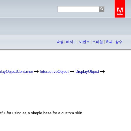
속성
|
메서드
|
이벤트
|
스타일
|
효과
|
상수
playObjectContainer
InteractiveObject
DisplayObject
ful for using as a simple base for a custom skin.