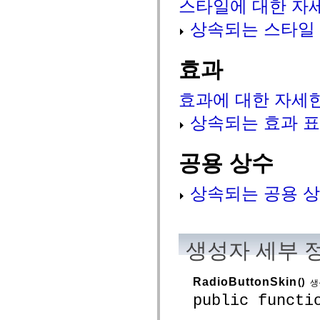
스타일에 대한 자
mx.controls
mx.controls.advancedDataGridClasses
상속되는 스타일
mx.controls.dataGridClasses
mx.controls.listClasses
mx.controls.menuClasses
mx.controls.olapDataGridClasses
효과
mx.controls.scrollClasses
mx.controls.sliderClasses
mx.controls.textClasses
효과에 대한 자세
mx.controls.treeClasses
mx.controls.videoClasses
상속되는 효과 
mx.core
mx.core.windowClasses
mx.effects
공용 상수
mx.effects.easing
mx.effects.effectClasses
mx.events
상속되는 공용 상
mx.filters
mx.flash
mx.formatters
mx.geom
mx.graphics
mx.graphics.codec
생성자 세부 
mx.graphics.shaderClasses
mx.logging
mx.logging.errors
RadioButtonSkin
()
생
mx.logging.targets
public functi
mx.managers
mx.modules
mx.netmon