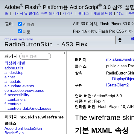
®
®
®
Adobe
Flash
Platform용 ActionScript
3.0 참조 설
홈
|
패키지 및 클래스 목록 숨기기
|
패키지
|
클래스
|
새로운 내용
|
색인
|
부
필터:
AIR 30.0 이하, Flash Player 30.0 이
런타임
Flex 4.6 이하, Flash Pro CS6 이하
제품
필
mx.skins.wireframe
RadioButtonSkin - AS3 Flex
패키지
x
mx.skins.wiref
패키지
최상위 레벨
public class Ra
클래스
adobe.utils
air.desktop
상속
RadioButtonSk
air.net
DisplayObje
air.update
IStateClient2
구현
air.update.events
com.adobe.viewsource
fl.accessibility
언어 버전:
ActionScript 3.0
fl.containers
제품 버전:
Flex 4
fl.controls
런타임 버전:
Flash Player 10, AIR
fl.controls.dataGridClasses
fl.controls.listClasses
The wireframe ski
패키지 mx.skins.wireframe
fl.controls.progressBarClasses
fl.core
클래스
fl.data
AccordionHeaderSkin
기본 MXML 속성
fl.display
BorderSkin