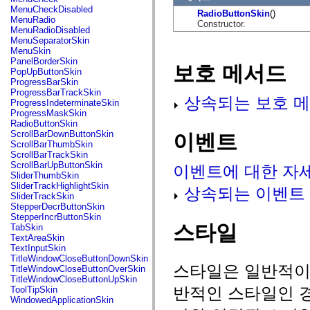
flash.net.dns
MenuCheckDisabled
RadioButtonSkin
()
flash.net.drm
MenuRadio
Constructor.
flash.notifications
MenuRadioDisabled
flash.permissions
MenuSeparatorSkin
flash.printing
MenuSkin
flash.profiler
PanelBorderSkin
보호 메서드
flash.sampler
PopUpButtonSkin
flash.security
ProgressBarSkin
flash.sensors
ProgressBarTrackSkin
flash.system
상속되는 보호 메
ProgressIndeterminateSkin
flash.text
ProgressMaskSkin
flash.text.engine
RadioButtonSkin
flash.text.ime
ScrollBarDownButtonSkin
이벤트
flash.ui
ScrollBarThumbSkin
flash.utils
ScrollBarTrackSkin
flash.xml
ScrollBarUpButtonSkin
이벤트에 대한 자
flashx.textLayout
SliderThumbSkin
flashx.textLayout.compose
SliderTrackHighlightSkin
상속되는 이벤트
flashx.textLayout.container
SliderTrackSkin
flashx.textLayout.conversion
StepperDecrButtonSkin
flashx.textLayout.edit
StepperIncrButtonSkin
flashx.textLayout.elements
스타일
TabSkin
flashx.textLayout.events
TextAreaSkin
flashx.textLayout.factory
TextInputSkin
flashx.textLayout.formats
TitleWindowCloseButtonDownSkin
flashx.textLayout.operations
스타일은 일반적이거
TitleWindowCloseButtonOverSkin
flashx.textLayout.utils
TitleWindowCloseButtonUpSkin
flashx.undo
반적인 스타일인 경
ToolTipSkin
mx.accessibility
WindowedApplicationSkin
mx.automation