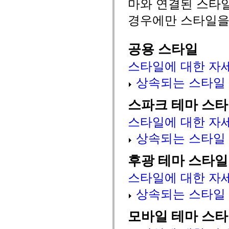
마와 연결된 스타
mx.automation.air
mx.automation.delegates
경우에만 스타일을
mx.automation.delegates.advancedDataGrid
mx.automation.delegates.charts
mx.automation.delegates.containers
mx.automation.delegates.controls
공용 스타일
mx.automation.delegates.controls.dataGridClasses
mx.automation.delegates.controls.fileSystemClasses
스타일에 대한 자
mx.automation.delegates.core
mx.automation.delegates.flashflexkit
상속되는 스타일
mx.automation.events
mx.binding
mx.binding.utils
스파크 테마 스
mx.charts
mx.charts.chartClasses
스타일에 대한 자
mx.charts.effects
mx.charts.effects.effectClasses
mx.charts.events
상속되는 스타일
mx.charts.renderers
mx.charts.series
후광 테마 스타일
mx.charts.series.items
mx.charts.series.renderData
mx.charts.styles
스타일에 대한 자
mx.collections
mx.collections.errors
상속되는 스타일
mx.containers
mx.containers.accordionClasses
mx.containers.dividedBoxClasses
모바일 테마 스
mx.containers.errors
mx.containers.utilityClasses