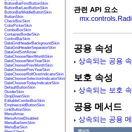
fl.events
ButtonBarFirstButtonSkin
fl.ik
ButtonBarLastButtonSkin
관련 API 요소
fl.lang
ButtonBarMiddleButtonSkin
fl.livepreview
ButtonSkin
mx.controls.Rad
fl.managers
CheckBoxSkin
fl.motion
ColorPickerSkin
fl.motion.easing
ComboBoxSkin
fl.rsl
ContainerBorderSkin
fl.text
ControlBarSkin
fl.transitions
DataGridHeaderBackgroundSkin
공용 속성
fl.transitions.easing
DataGridHeaderSeparatorSkin
fl.video
DataGridSortArrow
flash.accessibility
DateChooserNextMonthSkin
flash.concurrent
상속되는 공용 속
DateChooserNextYearSkin
flash.crypto
DateChooserPrevMonthSkin
flash.data
DateChooserPrevYearSkin
flash.desktop
DateChooserRollOverIndicatorSkin
보호 속성
flash.display
DateChooserSelectionIndicatorSkin
flash.display3D
DateChooserTodayIndicatorSkin
flash.display3D.textures
DefaultButtonSkin
상속되는 보호 속
flash.errors
DividerSkin
flash.events
DropDownSkin
flash.external
EditableComboBoxSkin
flash.filesystem
공용 메서드
EmphasizedButtonSkin
flash.filters
LinkButtonSkin
flash.geom
MenuArrow
flash.globalization
상속되는 공용 메
MenuArrowDisabled
flash.html
MenuBarItemSkin
flash.media
MenuBarSkin
flash.net
메서드
MenuCheck