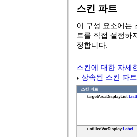
mx.controls
스킨 파트
mx.controls.advancedDataGridClasses
mx.controls.dataGridClasses
mx.controls.listClasses
mx.controls.menuClasses
이 구성 요소에는 
mx.controls.olapDataGridClasses
mx.controls.scrollClasses
트를 직접 설정하지
mx.controls.sliderClasses
mx.controls.textClasses
정합니다.
mx.controls.treeClasses
mx.controls.videoClasses
mx.core
mx.core.windowClasses
mx.effects
스킨에 대한 자세
mx.effects.easing
mx.effects.effectClasses
상속된 스킨 파트
mx.events
mx.filters
mx.flash
스킨 파트
mx.formatters
mx.geom
targetAreaDisplayList
:
List
mx.graphics
mx.graphics.codec
mx.graphics.shaderClasses
mx.logging
mx.logging.errors
mx.logging.targets
mx.managers
unfilledVarDisplay
:
Label
mx.modules
mx.netmon