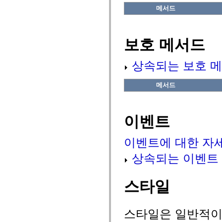
flash.net.dns
메서드
flash.net.drm
flash.notifications
flash.permissions
flash.printing
보호 메서드
flash.profiler
flash.sampler
flash.security
상속되는 보호 메
flash.sensors
flash.system
flash.text
메서드
flash.text.engine
flash.text.ime
flash.ui
flash.utils
flash.xml
이벤트
flashx.textLayout
flashx.textLayout.compose
flashx.textLayout.container
이벤트에 대한 자
flashx.textLayout.conversion
flashx.textLayout.edit
상속되는 이벤트
flashx.textLayout.elements
flashx.textLayout.events
flashx.textLayout.factory
스타일
flashx.textLayout.formats
flashx.textLayout.operations
flashx.textLayout.utils
flashx.undo
스타일은 일반적이거
mx.accessibility
mx.automation