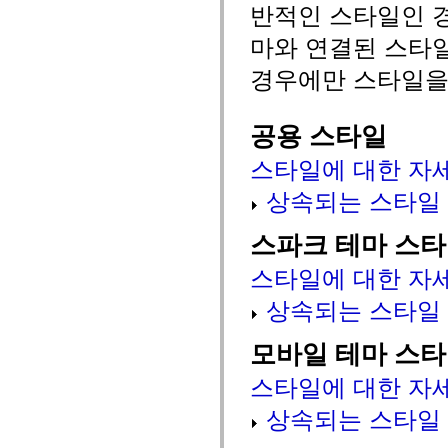
mx.automation.air
반적인 스타일인 경
mx.automation.delegates
mx.automation.delegates.advancedDataGrid
마와 연결된 스타
mx.automation.delegates.charts
mx.automation.delegates.containers
경우에만 스타일을
mx.automation.delegates.controls
mx.automation.delegates.controls.dataGridClasses
mx.automation.delegates.controls.fileSystemClasses
공용 스타일
mx.automation.delegates.core
mx.automation.delegates.flashflexkit
mx.automation.events
스타일에 대한 자
mx.binding
mx.binding.utils
상속되는 스타일
mx.charts
mx.charts.chartClasses
mx.charts.effects
스파크 테마 스
mx.charts.effects.effectClasses
mx.charts.events
스타일에 대한 자
mx.charts.renderers
mx.charts.series
상속되는 스타일
mx.charts.series.items
mx.charts.series.renderData
mx.charts.styles
모바일 테마 스
mx.collections
mx.collections.errors
스타일에 대한 자
mx.containers
mx.containers.accordionClasses
상속되는 스타일
mx.containers.dividedBoxClasses
mx.containers.errors
mx.containers.utilityClasses