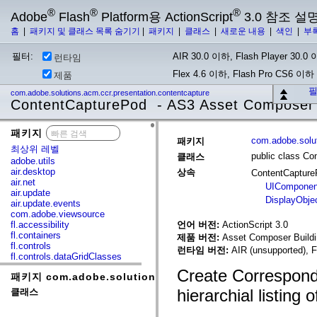
®
®
®
Adobe
Flash
Platform용 ActionScript
3.0 참조 설
홈
|
패키지 및 클래스 목록 숨기기
|
패키지
|
클래스
|
새로운 내용
|
색인
|
부
필터:
AIR 30.0 이하, Flash Player 30.0 이
런타임
Flex 4.6 이하, Flash Pro CS6 이하
제품
필
com.adobe.solutions.acm.ccr.presentation.contentcapture
ContentCapturePod - AS3 Asset Composer
패키지
x
com.adobe.solut
패키지
최상위 레벨
public class Co
클래스
adobe.utils
air.desktop
상속
ContentCaptur
air.net
UIComponen
air.update
DisplayObje
air.update.events
com.adobe.viewsource
fl.accessibility
언어 버전:
ActionScript 3.0
fl.containers
제품 버전:
Asset Composer Buildi
fl.controls
런타임 버전:
AIR (unsupported), F
fl.controls.dataGridClasses
fl.controls.listClasses
Create Corresponde
패키지 com.adobe.solutions.acm.ccr.presentation.conte
fl.controls.progressBarClasses
fl.core
hierarchial listing
클래스
fl.data
fl.display