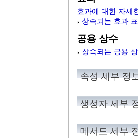
spark.automation.delegates.components.supportClasses
spark.automation.delegates.skins.spark
효과에 대한 자세
spark.automation.events
spark.collections
상속되는 효과 
spark.components
spark.components.calendarClasses
spark.components.gridClasses
공용 상수
spark.components.mediaClasses
spark.components.supportClasses
spark.components.windowClasses
상속되는 공용 상
spark.core
spark.effects
spark.effects.animation
spark.effects.easing
spark.effects.interpolation
속성 세부 정
spark.effects.supportClasses
spark.events
spark.filters
spark.formatters
spark.formatters.supportClasses
spark.globalization
생성자 세부 
spark.globalization.supportClasses
spark.layouts
spark.layouts.supportClasses
spark.managers
spark.modules
spark.preloaders
메서드 세부 
spark.primitives
spark.primitives.supportClasses