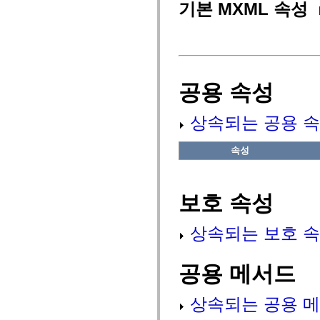
fl.events
기본 MXML 속성
fl.ik
fl.lang
fl.livepreview
fl.managers
fl.motion
fl.motion.easing
fl.rsl
공용 속성
fl.text
fl.transitions
fl.transitions.easing
상속되는 공용 속
fl.video
flash.accessibility
flash.concurrent
속성
flash.crypto
flash.data
flash.desktop
flash.display
보호 속성
flash.display3D
flash.display3D.textures
flash.errors
flash.events
상속되는 보호 속
flash.external
flash.filesystem
flash.filters
공용 메서드
flash.geom
flash.globalization
flash.html
상속되는 공용 메
flash.media
flash.net