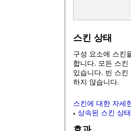
mx.olap
mx.olap.aggregators
mx.preloaders
mx.printing
mx.resources
mx.rpc
mx.rpc.events
mx.rpc.http
스킨 상태
mx.rpc.http.mxml
mx.rpc.mxml
mx.rpc.remoting
mx.rpc.remoting.mxml
구성 요소에 스킨
mx.rpc.soap
mx.rpc.soap.mxml
합니다. 모든 스킨
mx.rpc.wsdl
mx.rpc.xml
있습니다. 빈 스킨
mx.skins
mx.skins.halo
하지 않습니다.
mx.skins.spark
mx.skins.wireframe
mx.skins.wireframe.windowChrome
mx.states
mx.styles
스킨에 대한 자세
mx.utils
mx.validators
상속된 스킨 상태
spark.accessibility
spark.automation.delegates
spark.automation.delegates.components
효과
spark.automation.delegates.components.gridClasses
spark.automation.delegates.components.mediaClasses