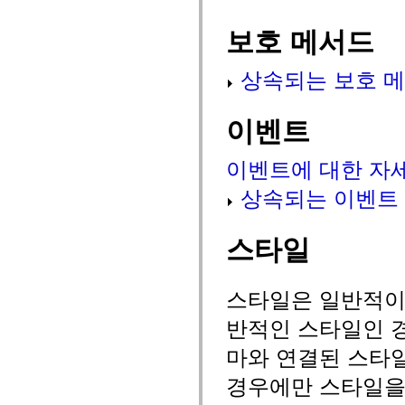
flash.net.dns
flash.net.drm
보호 메서드
flash.notifications
flash.permissions
flash.printing
flash.profiler
상속되는 보호 메
flash.sampler
flash.security
flash.sensors
이벤트
flash.system
flash.text
flash.text.engine
이벤트에 대한 자
flash.text.ime
flash.ui
상속되는 이벤트
flash.utils
flash.xml
flashx.textLayout
flashx.textLayout.compose
스타일
flashx.textLayout.container
flashx.textLayout.conversion
flashx.textLayout.edit
flashx.textLayout.elements
스타일은 일반적이거
flashx.textLayout.events
flashx.textLayout.factory
반적인 스타일인 경
flashx.textLayout.formats
flashx.textLayout.operations
마와 연결된 스타
flashx.textLayout.utils
flashx.undo
경우에만 스타일을
mx.accessibility
mx.automation