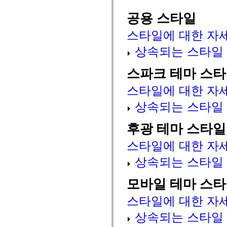
mx.automation.air
mx.automation.delegates
공용 스타일
mx.automation.delegates.advancedDataGrid
mx.automation.delegates.charts
스타일에 대한 자
mx.automation.delegates.containers
mx.automation.delegates.controls
상속되는 스타일
mx.automation.delegates.controls.dataGridClasses
mx.automation.delegates.controls.fileSystemClasses
mx.automation.delegates.core
스파크 테마 스
mx.automation.delegates.flashflexkit
mx.automation.events
스타일에 대한 자
mx.binding
mx.binding.utils
mx.charts
상속되는 스타일
mx.charts.chartClasses
mx.charts.effects
후광 테마 스타일
mx.charts.effects.effectClasses
mx.charts.events
mx.charts.renderers
스타일에 대한 자
mx.charts.series
mx.charts.series.items
상속되는 스타일
mx.charts.series.renderData
mx.charts.styles
mx.collections
모바일 테마 스
mx.collections.errors
mx.containers
스타일에 대한 자
mx.containers.accordionClasses
mx.containers.dividedBoxClasses
상속되는 스타일
mx.containers.errors
mx.containers.utilityClasses