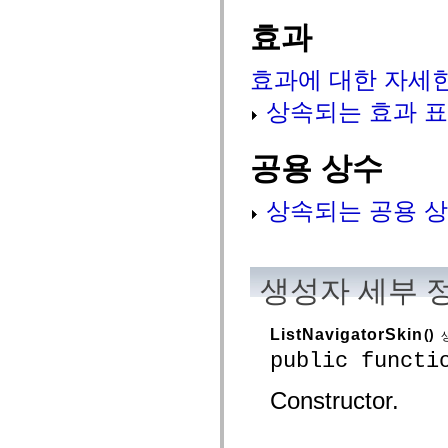
mx.controls
mx.controls.advancedDataGridClasses
효과
mx.controls.dataGridClasses
mx.controls.listClasses
mx.controls.menuClasses
효과에 대한 자세
mx.controls.olapDataGridClasses
mx.controls.scrollClasses
상속되는 효과 
mx.controls.sliderClasses
mx.controls.textClasses
mx.controls.treeClasses
공용 상수
mx.controls.videoClasses
mx.core
mx.core.windowClasses
상속되는 공용 상
mx.effects
mx.effects.easing
mx.effects.effectClasses
mx.events
mx.filters
mx.flash
생성자 세부 
mx.formatters
mx.geom
mx.graphics
ListNavigatorSkin
()
mx.graphics.codec
public functi
mx.graphics.shaderClasses
mx.logging
mx.logging.errors
Constructor.
mx.logging.targets
mx.managers
mx.modules
mx.netmon