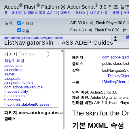
®
®
®
Adobe
Flash
Platform용 ActionScript
3.0 참조 설
홈
|
패키지 및 클래스 목록 숨기기
|
패키지
|
클래스
|
새로운 내용
|
색인
|
부
필터:
AIR 30.0 이하, Flash Player 30.0 이
런타임
Flex 4.6 이하, Flash Pro CS6 이하
제품
필
com.adobe.guides.spark.navigators.skins
ListNavigatorSkin - AS3 ADEP Guides
패키지
x
com.adobe.guide
패키지
최상위 레벨
public class Li
클래스
adobe.utils
air.desktop
상속
ListNavigatorS
air.net
DisplayObje
air.update
IBindingClient
,
구현
air.update.events
com.adobe.viewsource
fl.accessibility
언어 버전:
ActionScript 3.0
fl.containers
제품 버전:
Adobe Digital Enterpri
fl.controls
런타임 버전:
AIR 1.0, Flash Playe
fl.controls.dataGridClasses
fl.controls.listClasses
The skin for the O
패키지 com.adobe.guides.spark.navigators.skins
fl.controls.progressBarClasses
fl.core
클래스
fl.data
기본 MXML 속성
fl.display