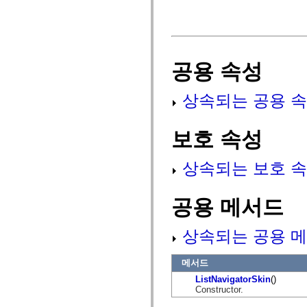
fl.events
fl.ik
fl.lang
fl.livepreview
fl.managers
fl.motion
공용 속성
fl.motion.easing
fl.rsl
fl.text
fl.transitions
상속되는 공용 속
fl.transitions.easing
fl.video
flash.accessibility
보호 속성
flash.concurrent
flash.crypto
flash.data
상속되는 보호 속
flash.desktop
flash.display
flash.display3D
flash.display3D.textures
공용 메서드
flash.errors
flash.events
flash.external
상속되는 공용 메
flash.filesystem
flash.filters
flash.geom
메서드
flash.globalization
ListNavigatorSkin
()
flash.html
Constructor.
flash.media
flash.net