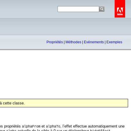
Propriétés
|
Méthodes
|
Evénements
|
Exemples
 cette classe.
es propriétés
et
, l’effet effectue automatiquement une
alphaFrom
alphaTo
leur
actuelle de la cible à 0 sur un déclencheur
.