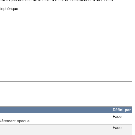
alpha
hideEffect
ériphérique.
Défini par
Fade
mplètement opaque.
Fade