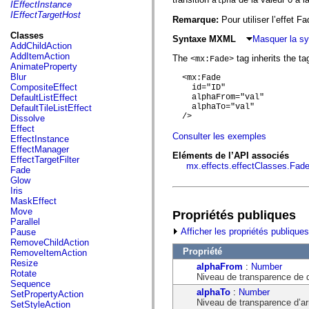
fl.events
alpha
IEffectInstance
fl.ik
IEffectTargetHost
Remarque:
Pour utiliser l’effet 
fl.lang
fl.livepreview
Classes
Syntaxe MXML
Masquer la s
fl.managers
AddChildAction
fl.motion
AddItemAction
The
tag inherits the ta
<mx:Fade>
fl.motion.easing
AnimateProperty
fl.rsl
Blur
  <mx:Fade 

fl.text
CompositeEffect
    id="ID"

fl.transitions
DefaultListEffect
    alphaFrom="val"

fl.transitions.easing
    alphaTo="val"

DefaultTileListEffect
fl.video
  />

Dissolve
flash.accessibility
Effect
flash.concurrent
Consulter les exemples
EffectInstance
flash.crypto
EffectManager
Eléments de l’API associés
flash.data
EffectTargetFilter
mx.effects.effectClasses.Fad
flash.desktop
Fade
flash.display
Glow
flash.display3D
Iris
flash.display3D.textures
MaskEffect
flash.errors
Move
Propriétés publiques
flash.events
Parallel
flash.external
Afficher les propriétés publiques
Pause
flash.filesystem
RemoveChildAction
flash.filters
Propriété
RemoveItemAction
flash.geom
Resize
alphaFrom
:
Number
flash.globalization
Rotate
Niveau de transparence de dé
flash.html
Sequence
flash.media
alphaTo
:
Number
SetPropertyAction
flash.net
Niveau de transparence d’arr
SetStyleAction