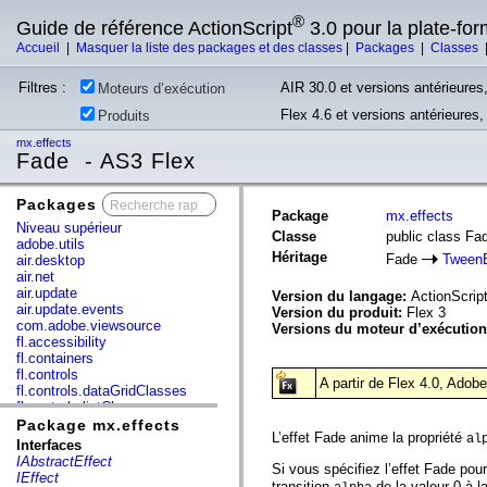
®
Guide de référence ActionScript
3.0 pour la plate-fo
Accueil
|
Masquer la liste des packages et des classes
|
Packages
|
Classes
Filtres :
AIR 30.0 et versions antérieures,
Moteurs d’exécution
Flex 4.6 et versions antérieures
Produits
mx.effects
Fade - AS3 Flex
Packages
x
Package
mx.effects
Niveau supérieur
Classe
public class Fa
adobe.utils
Héritage
Fade
TweenE
air.desktop
air.net
air.update
Version du langage:
ActionScript
air.update.events
Version du produit:
Flex 3
com.adobe.viewsource
Versions du moteur d’exécutio
fl.accessibility
fl.containers
fl.controls
A partir de Flex 4.0, Adob
fl.controls.dataGridClasses
fl.controls.listClasses
fl.controls.progressBarClasses
Package mx.effects
L’effet Fade anime la propriété
fl.core
al
Interfaces
fl.data
IAbstractEffect
Si vous spécifiez l’effet Fade pou
fl.display
IEffect
transition
de la valeur 0 à l