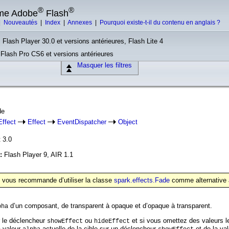
®
®
rme Adobe
Flash
|
Nouveautés
|
Index
|
Annexes
|
Pourquoi existe-t-il du contenu en anglais ?
 Flash Player 30.0 et versions antérieures, Flash Lite 4
, Flash Pro CS6 et versions antérieures
Masquer les filtres
de
ffect
Effect
EventDispatcher
Object
 3.0
n:
Flash Player 9, AIR 1.1
e vous recommande d’utiliser la classe
spark.effects.Fade
comme alternative à
d’un composant, de transparent à opaque et d’opaque à transparent.
pha
r le déclencheur
ou
et si vous omettez des valeurs l
showEffect
hideEffect
a valeur
actuelle de la cible sur un déclencheur
et de la va