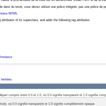
alpha
showEffect
Fade dans du texte, vous devez utiliser une police intégrée, pas une police de p
yntaxe MXML
g attributes of its superclass, and adds the following tag attributes:
eInstance
 héritées
part compris entre 0.0 et 1.0, où 0.0 signifie transparent et 1.0 signifie co
ivée, où 0.0 signifie transparent et 1.0 signifie complètement opaque.