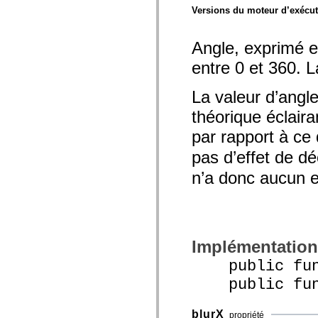
Versions du moteur d’exécu
Liste des éléments déconseillés
Constantes d’implémentation d’accessibilité
Utilisation des exemples de code ActionScript
Informations juridiques
Angle, exprimé e
entre 0 et 360. L
La valeur d’angl
théorique éclaira
par rapport à ce 
pas d’effet de dé
n’a donc aucun e
Implémentation
public func
public funct
blurX
propriété