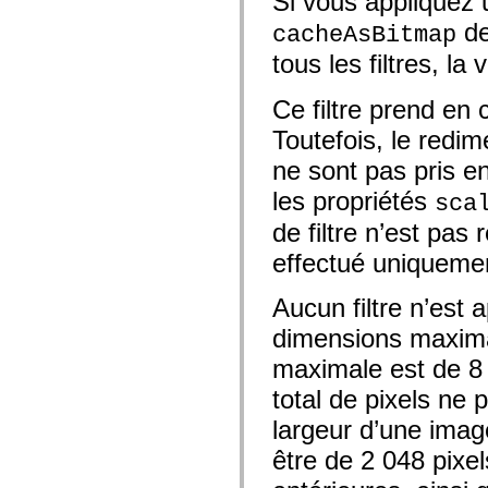
Si vous appliquez u
flash.net.dns
flash.net.drm
de
cacheAsBitmap
flash.notifications
flash.permissions
tous les filtres, la
flash.printing
flash.profiler
flash.sampler
Ce filtre prend en
flash.security
Toutefois, le redim
flash.sensors
flash.system
ne sont pas pris en
flash.text
flash.text.engine
les propriétés
sca
flash.text.ime
flash.ui
de filtre n’est pa
flash.utils
flash.xml
effectué uniqueme
flashx.textLayout
flashx.textLayout.compose
flashx.textLayout.container
Aucun filtre n’est 
flashx.textLayout.conversion
flashx.textLayout.edit
dimensions maximal
flashx.textLayout.elements
maximale est de 8 
flashx.textLayout.events
flashx.textLayout.factory
total de pixels ne 
flashx.textLayout.formats
flashx.textLayout.operations
largeur d’une imag
flashx.textLayout.utils
flashx.undo
être de 2 048 pixel
mx.accessibility
mx.automation