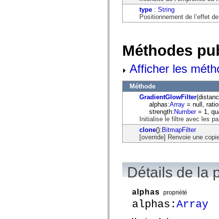
mx.olap
type
:
String
mx.olap.aggregators
Positionnement de l’effet de f
mx.preloaders
mx.printing
mx.resources
mx.rpc
Méthodes pu
mx.rpc.events
mx.rpc.http
mx.rpc.http.mxml
Afficher les méth
mx.rpc.mxml
mx.rpc.remoting
mx.rpc.remoting.mxml
Méthode
mx.rpc.soap
GradientGlowFilter
(distanc
mx.rpc.soap.mxml
alphas:
Array
= null, ratio
mx.rpc.wsdl
strength:
Number
= 1, qua
mx.rpc.xml
Initialise le filtre avec les 
mx.skins
mx.skins.halo
clone
():
BitmapFilter
mx.skins.spark
[override] Renvoie une copie 
mx.skins.wireframe
mx.skins.wireframe.windowChrome
mx.states
mx.styles
Détails de la 
mx.utils
mx.validators
spark.accessibility
alphas
propriété
spark.automation.delegates
alphas:
Array
spark.automation.delegates.components
spark.automation.delegates.components.gridClasses
spark.automation.delegates.components.mediaClasses