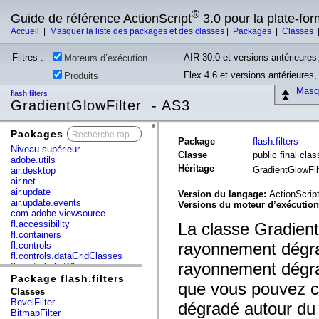
®
Guide de référence ActionScript
3.0 pour la plate-fo
Accueil
|
Masquer la liste des packages et des classes
|
Packages
|
Classes
Filtres :
AIR 30.0 et versions antérieures,
Moteurs d’exécution
Flex 4.6 et versions antérieures
Produits
Masqu
flash.filters
GradientGlowFilter - AS3
Packages
x
Package
flash.filters
Niveau supérieur
Classe
public final cla
adobe.utils
Héritage
GradientGlowFil
air.desktop
air.net
air.update
Version du langage:
ActionScript
air.update.events
Versions du moteur d’exécutio
com.adobe.viewsource
fl.accessibility
La classe Gradient
fl.containers
rayonnement dégrad
fl.controls
fl.controls.dataGridClasses
rayonnement dégrad
fl.controls.listClasses
fl.controls.progressBarClasses
Package flash.filters
que vous pouvez c
fl.core
Classes
fl.data
BevelFilter
dégradé autour du 
fl.display
BitmapFilter