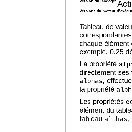
Version du langage:
Act
spark.automation.delegates.components.supportClasses
spark.automation.delegates.skins.spark
Versions du moteur d’exécu
spark.automation.events
spark.collections
spark.components
Tableau de valeu
spark.components.calendarClasses
spark.components.gridClasses
correspondantes
spark.components.mediaClasses
spark.components.supportClasses
chaque élément d
spark.components.windowClasses
spark.core
exemple, 0,25 dé
spark.effects
spark.effects.animation
spark.effects.easing
La propriété
alp
spark.effects.interpolation
spark.effects.supportClasses
directement ses 
spark.events
spark.filters
, effectue
alphas
spark.formatters
la propriété
spark.formatters.supportClasses
alph
spark.globalization
spark.globalization.supportClasses
Les propriétés
c
spark.layouts
spark.layouts.supportClasses
élément du tabl
spark.managers
spark.modules
tableau
,
alphas
spark.preloaders
spark.primitives
spark.primitives.supportClasses
spark.skins