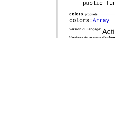
public funct
colors
propriété
colors:
Array
Version du langage:
Act
Versions du moteur d’exécu
Tableau de coule
correspond à 0x
La propriété
col
directement ses 
, effectue
colors
la propriété
colo
Les propriétés
c
élément du tabl