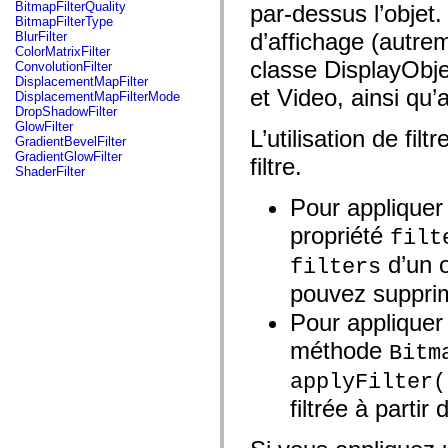
fl.events
BitmapFilterQuality
par-dessus l’objet.
fl.ik
BitmapFilterType
fl.lang
d’affichage (autrem
BlurFilter
fl.livepreview
ColorMatrixFilter
fl.managers
classe DisplayObje
ConvolutionFilter
fl.motion
DisplacementMapFilter
fl.motion.easing
et Video, ainsi qu
DisplacementMapFilterMode
fl.rsl
DropShadowFilter
fl.text
GlowFilter
L’utilisation de fi
fl.transitions
GradientBevelFilter
fl.transitions.easing
GradientGlowFilter
filtre.
fl.video
ShaderFilter
flash.accessibility
flash.concurrent
Pour appliquer d
flash.crypto
flash.data
propriété
filt
flash.desktop
flash.display
d’un o
filters
flash.display3D
flash.display3D.textures
pouvez supprim
flash.errors
flash.events
Pour appliquer 
flash.external
méthode
flash.filesystem
Bitm
flash.filters
flash.geom
applyFilter(
flash.globalization
filtrée à partir
flash.html
flash.media
flash.net