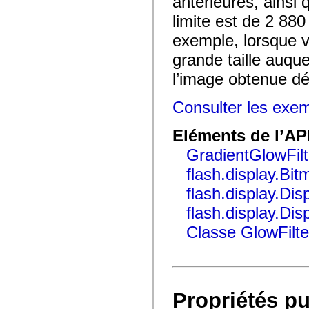
antérieures, ainsi 
mx.automation.air
mx.automation.delegates
limite est de 2 880
mx.automation.delegates.advancedDataGrid
mx.automation.delegates.charts
exemple, lorsque v
mx.automation.delegates.containers
mx.automation.delegates.controls
grande taille auquel
mx.automation.delegates.controls.dataGridClasses
l’image obtenue d
mx.automation.delegates.controls.fileSystemClasses
mx.automation.delegates.core
mx.automation.delegates.flashflexkit
Consulter les exe
mx.automation.events
mx.binding
mx.binding.utils
Eléments de l’AP
mx.charts
mx.charts.chartClasses
GradientGlowFilt
mx.charts.effects
mx.charts.effects.effectClasses
flash.display.Bit
mx.charts.events
flash.display.Di
mx.charts.renderers
mx.charts.series
flash.display.Disp
mx.charts.series.items
mx.charts.series.renderData
Classe GlowFilte
mx.charts.styles
mx.collections
mx.collections.errors
mx.containers
mx.containers.accordionClasses
mx.containers.dividedBoxClasses
Propriétés p
mx.containers.errors
mx.containers.utilityClasses