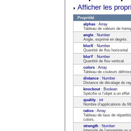
mx.controls
Afficher les propr
mx.controls.advancedDataGridClasses
mx.controls.dataGridClasses
mx.controls.listClasses
Propriété
mx.controls.menuClasses
alphas
:
Array
mx.controls.olapDataGridClasses
Tableau de valeurs de trans
mx.controls.scrollClasses
mx.controls.sliderClasses
angle
:
Number
mx.controls.textClasses
Angle, exprimé en degrés.
mx.controls.treeClasses
blurX
:
Number
mx.controls.videoClasses
Quantité de flou horizontal.
mx.core
mx.core.windowClasses
blurY
:
Number
mx.effects
Quantité de flou vertical.
mx.effects.easing
colors
:
Array
mx.effects.effectClasses
Tableau de couleurs définis
mx.events
mx.filters
distance
:
Number
mx.flash
Distance de décalage du r
mx.formatters
knockout
:
Boolean
mx.geom
Spécifie si l’objet a un eff
mx.graphics
mx.graphics.codec
quality
:
int
mx.graphics.shaderClasses
Nombre d’applications du filt
mx.logging
ratios
:
Array
mx.logging.errors
Tableau de taux de répartit
mx.logging.targets
colors.
mx.managers
mx.modules
strength
:
Number
mx.netmon
Intensité de l’empreinte ou