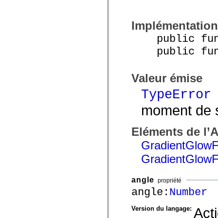
spark.skins.mobile
spark.skins.mobile.supportClasses
spark.skins.spark
Implémentation
spark.skins.spark.mediaClasses.fullScreen
spark.skins.spark.mediaClasses.normal
public funct
spark.skins.spark.windowChrome
public funct
spark.skins.wireframe
spark.skins.wireframe.mediaClasses
spark.skins.wireframe.mediaClasses.fullScreen
spark.transitions
Valeur émise
spark.utils
spark.validators
TypeError
spark.validators.supportClasses
Eléments du langage
moment de sa
Constantes globales
Fonctions globales
Opérateurs
Eléments de l’
Instructions, mots clés et directives
Types spéciaux
GradientGlowFi
Annexes
GradientGlowFil
Nouveautés
Erreurs de compilation
Avertissements du compilateur
angle
propriété
Erreurs d’exécution
Migration vers ActionScript 3
angle:
Number
Jeux de caractères pris en charge
Balises MXML uniquement
Version du langage:
Act
Eléments XML de mouvement
Balises Timed Text