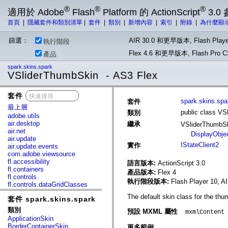
®
®
®
適用於 Adobe
Flash
Platform 的 ActionScript
3.0
首頁
|
隱藏套件和類別清單
|
套件
|
類別
|
新增內容
|
索引
|
附錄
|
為什麼顯
篩選：
AIR 30.0 和更早版本, Flash Playe
執行階段
Flex 4.6 和更早版本, Flash Pr
產品
spark.skins.spark
VSliderThumbSkin - AS3 Flex
套件
x
spark.skins.spa
套件
最上層
public class V
類別
adobe.utils
air.desktop
繼承
VSliderThumbS
air.net
DisplayObje
air.update
IStateClient2
實作
air.update.events
com.adobe.viewsource
fl.accessibility
語言版本:
ActionScript 3.0
fl.containers
產品版本:
Flex 4
fl.controls
執行階段版本:
Flash Player 10, A
fl.controls.dataGridClasses
fl.controls.listClasses
The default skin class for the th
套件 spark.skins.spark
fl.controls.progressBarClasses
fl.core
類別
預設 MXML 屬性
mxmlContent
fl.data
ApplicationSkin
fl.display
BorderContainerSkin
更多範例