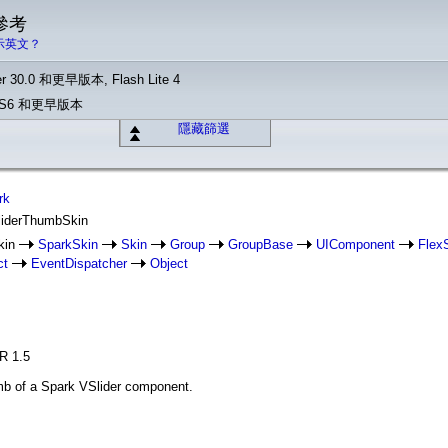
 參考
示英文？
r 30.0 和更早版本, Flash Lite 4
o CS6 和更早版本
隱藏篩選
rk
SliderThumbSkin
kin
SparkSkin
Skin
Group
GroupBase
UIComponent
FlexS
ct
EventDispatcher
Object
IR 1.5
umb of a Spark VSlider component.