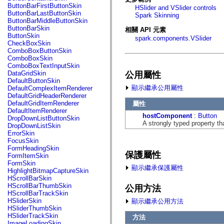
fl.events
ButtonBarFirstButtonSkin
HSlider and VSlider controls
fl.ik
ButtonBarLastButtonSkin
Spark Skinning
fl.lang
ButtonBarMiddleButtonSkin
fl.livepreview
ButtonBarSkin
相關 API 元素
fl.managers
ButtonSkin
spark.components.VSlider
fl.motion
CheckBoxSkin
fl.motion.easing
ComboBoxButtonSkin
fl.rsl
ComboBoxSkin
fl.text
ComboBoxTextInputSkin
fl.transitions
DataGridSkin
公用屬性
fl.transitions.easing
DefaultButtonSkin
fl.video
顯示繼承公用屬性
DefaultComplexItemRenderer
flash.accessibility
DefaultGridHeaderRenderer
flash.concurrent
DefaultGridItemRenderer
屬性
flash.crypto
DefaultItemRenderer
flash.data
hostComponent
:
Button
DropDownListButtonSkin
flash.desktop
A strongly typed property th
DropDownListSkin
flash.display
ErrorSkin
flash.display3D
FocusSkin
flash.display3D.textures
FormHeadingSkin
flash.errors
保護屬性
FormItemSkin
flash.events
FormSkin
flash.external
顯示繼承保護屬性
HighlightBitmapCaptureSkin
flash.filesystem
HScrollBarSkin
flash.filters
HScrollBarThumbSkin
公用方法
flash.geom
HScrollBarTrackSkin
flash.globalization
HSliderSkin
顯示繼承公用方法
flash.html
HSliderThumbSkin
flash.media
HSliderTrackSkin
方法
flash.net
ImageLoadingSkin