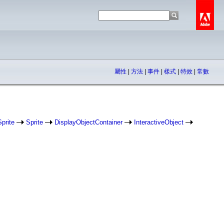
屬性
|
方法
|
事件
|
樣式
|
特效
|
常數
prite
Sprite
DisplayObjectContainer
InteractiveObject