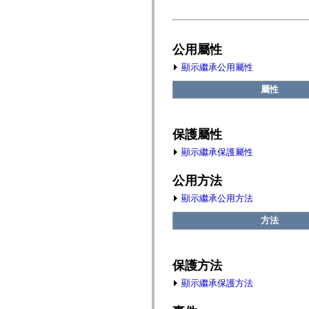
fl.events
fl.ik
fl.lang
fl.livepreview
fl.managers
公用屬性
fl.motion
fl.motion.easing
顯示繼承公用屬性
fl.rsl
fl.text
屬性
fl.transitions
fl.transitions.easing
fl.video
flash.accessibility
保護屬性
flash.concurrent
flash.crypto
顯示繼承保護屬性
flash.data
flash.desktop
公用方法
flash.display
flash.display3D
顯示繼承公用方法
flash.display3D.textures
flash.errors
方法
flash.events
flash.external
flash.filesystem
flash.filters
flash.geom
保護方法
flash.globalization
flash.html
顯示繼承保護方法
flash.media
flash.net