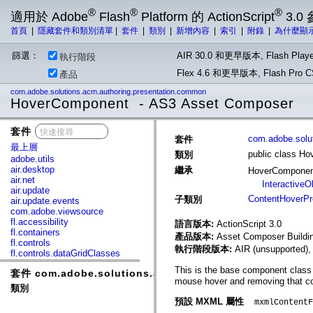
®
®
®
適用於 Adobe
Flash
Platform 的 ActionScript
3.0
首頁
|
隱藏套件和類別清單
|
套件
|
類別
|
新增內容
|
索引
|
附錄
|
為什麼顯
篩選：
AIR 30.0 和更早版本, Flash Playe
執行階段
Flex 4.6 和更早版本, Flash Pr
產品
com.adobe.solutions.acm.authoring.presentation.common
HoverComponent - AS3 Asset Composer
套件
x
com.adobe.solu
套件
最上層
public class H
類別
adobe.utils
air.desktop
繼承
HoverCompone
air.net
InteractiveO
air.update
ContentHoverPr
子類別
air.update.events
com.adobe.viewsource
fl.accessibility
語言版本:
ActionScript 3.0
fl.containers
產品版本:
Asset Composer Buildi
fl.controls
執行階段版本:
AIR (unsupported),
fl.controls.dataGridClasses
fl.controls.listClasses
This is the base component class 
套件 com.adobe.solutions.acm.authoring.presentation
fl.controls.progressBarClasses
mouse hover and removing that c
fl.core
類別
fl.data
預設 MXML 屬性
mxmlContentF
fl.display