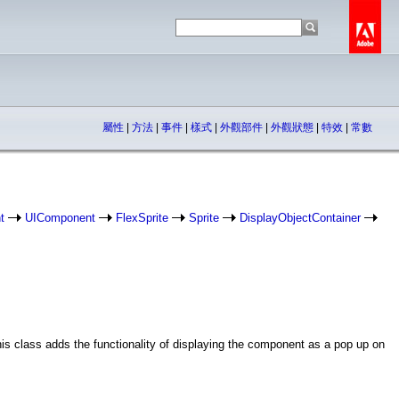
屬性
|
方法
|
事件
|
樣式
|
外觀部件
|
外觀狀態
|
特效
|
常數
t
UIComponent
FlexSprite
Sprite
DisplayObjectContainer
s class adds the functionality of displaying the component as a pop up on