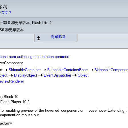
 參考
示英文？
r 30.0 和更早版本, Flash Lite 4
o CS6 和更早版本
隱藏篩選
tions.acm.authoring.presentation.common
overComponent
nt
SkinnableContainer
SkinnableContainerBase
SkinnableComponen
bject
DisplayObject
EventDispatcher
Object
eviewRenderer
ng Block 10
 Flash Player 10.2
for enabling preview of the
on mouse hover.Extending thi
hovered component
.common
omponent on mouse out.
actory