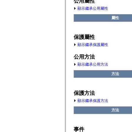
公用屬性
fl.events
fl.ik
顯示繼承公用屬性
fl.lang
fl.livepreview
屬性
fl.managers
fl.motion
fl.motion.easing
fl.rsl
保護屬性
fl.text
fl.transitions
顯示繼承保護屬性
fl.transitions.easing
fl.video
flash.accessibility
公用方法
flash.concurrent
flash.crypto
顯示繼承公用方法
flash.data
flash.desktop
方法
flash.display
flash.display3D
flash.display3D.textures
flash.errors
保護方法
flash.events
flash.external
顯示繼承保護方法
flash.filesystem
flash.filters
方法
flash.geom
flash.globalization
flash.html
flash.media
事件
flash.net