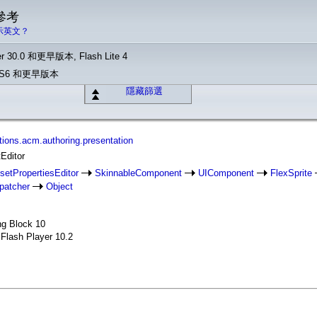
 參考
示英文？
r 30.0 和更早版本, Flash Lite 4
o CS6 和更早版本
隱藏篩選
ions.acm.authoring.presentation
tEditor
setPropertiesEditor
SkinnableComponent
UIComponent
FlexSprite
patcher
Object
ng Block 10
 Flash Player 10.2