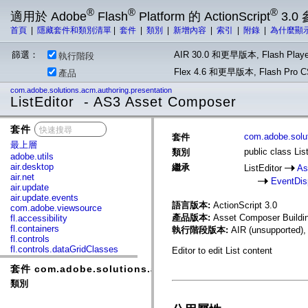
®
®
®
適用於 Adobe
Flash
Platform 的 ActionScript
3.0
首頁
|
隱藏套件和類別清單
|
套件
|
類別
|
新增內容
|
索引
|
附錄
|
為什麼顯
篩選：
AIR 30.0 和更早版本, Flash Playe
執行階段
Flex 4.6 和更早版本, Flash Pr
產品
com.adobe.solutions.acm.authoring.presentation
ListEditor - AS3 Asset Composer
套件
x
com.adobe.solut
套件
最上層
public class Lis
類別
adobe.utils
air.desktop
繼承
ListEditor
As
air.net
EventDis
air.update
air.update.events
語言版本:
ActionScript 3.0
com.adobe.viewsource
產品版本:
Asset Composer Buildi
fl.accessibility
fl.containers
執行階段版本:
AIR (unsupported),
fl.controls
fl.controls.dataGridClasses
Editor to edit List content
fl.controls.listClasses
套件 com.adobe.solutions.acm.authoring.presentation
fl.controls.progressBarClasses
fl.core
類別
fl.data
fl.display