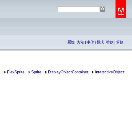
屬性
|
方法
|
事件
|
樣式
|
特效
|
常數
t
FlexSprite
Sprite
DisplayObjectContainer
InteractiveObject