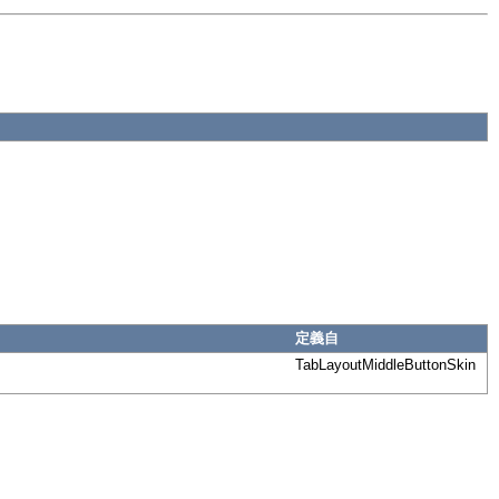
定義自
TabLayoutMiddleButtonSkin