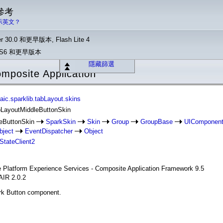
 參考
示英文？
r 30.0 和更早版本, Flash Lite 4
o CS6 和更早版本
隱藏篩選
posite Application
ic.sparklib.tabLayout.skins
bLayoutMiddleButtonSkin
eButtonSkin
SparkSkin
Skin
Group
GroupBase
UIComponen
bject
EventDispatcher
Object
IStateClient2
se Platform Experience Services - Composite Application Framework 9.5
AIR 2.0.2
ark Button component.