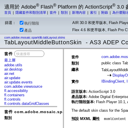
®
®
®
適用於 Adobe
Flash
Platform 的 ActionScript
3.0
首頁
|
隱藏套件和類別清單
|
套件
|
類別
|
新增內容
|
索引
|
附錄
|
為什麼顯
篩選：
AIR 30.0 和更早版本, Flash Playe
執行階段
Flex 4.6 和更早版本, Flash Pr
產品
com.adobe.mosaic.sparklib.tabLayout.skins
TabLayoutMiddleButtonSkin - AS3 ADEP Com
套件
x
com.adobe.mosa
套件
最上層
public class Ta
類別
adobe.utils
air.desktop
繼承
TabLayoutMiddl
air.net
DisplayO
air.update
IBindingClient
,
實作
air.update.events
com.adobe.viewsource
fl.accessibility
語言版本:
ActionScript 3.0
fl.containers
產品版本:
Adobe Digital Enterpri
fl.controls
執行階段版本:
Flash Player 10.1, 
fl.controls.dataGridClasses
fl.controls.listClasses
The default skin class for the Sp
套件 com.adobe.mosaic.sparklib.tabLayout.skins
fl.controls.progressBarClasses
fl.core
類別
預設 MXML 屬性
mxmlContent
fl.data
fl.display