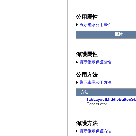
fl.events
fl.ik
fl.lang
fl.livepreview
公用屬性
fl.managers
fl.motion
顯示繼承公用屬性
fl.motion.easing
fl.rsl
屬性
fl.text
fl.transitions
fl.transitions.easing
fl.video
保護屬性
flash.accessibility
flash.concurrent
顯示繼承保護屬性
flash.crypto
flash.data
公用方法
flash.desktop
flash.display
顯示繼承公用方法
flash.display3D
flash.display3D.textures
方法
flash.errors
flash.events
TabLayoutMiddleButtonSk
flash.external
Constructor.
flash.filesystem
flash.filters
flash.geom
flash.globalization
保護方法
flash.html
flash.media
顯示繼承保護方法
flash.net