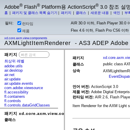
®
®
®
Adobe
Flash
Platform용 ActionScript
3.0 참조 설
홈
|
패키지 및 클래스 목록 숨기기
|
패키지
|
클래스
|
새로운 내용
|
색인
|
부
필터:
AIR 30.0 이하, Flash Player 30.0 이
런타임
Flex 4.6 이하, Flash Pro CS6 이하
제품
xd.core.axm.view.components
AXMLightItemRenderer - AS3 ADEP Adobe 
패키지
x
xd.core.axm.vi
패키지
최상위 레벨
public class A
클래스
adobe.utils
air.desktop
상속
AXMLightItemR
air.net
EventDispat
air.update
air.update.events
언어 버전:
ActionScript 3.0
com.adobe.viewsource
제품 버전:
Adobe Digital Enterpri
fl.accessibility
fl.containers
런타임 버전:
AIR 2.6, Flash Playe
fl.controls
fl.controls.dataGridClasses
Item Renderer for the AXM Light st
fl.controls.listClasses
패키지 xd.core.axm.view.components
fl.controls.progressBarClasses
fl.core
클래스
fl.data
fl.display