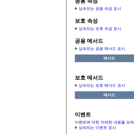
공용 속성
fl.events
fl.ik
상속되는 공용 속성 표시
fl.lang
fl.livepreview
fl.managers
보호 속성
fl.motion
fl.motion.easing
상속되는 보호 속성 표시
fl.rsl
fl.text
공용 메서드
fl.transitions
fl.transitions.easing
상속되는 공용 메서드 표시
fl.video
flash.accessibility
메서드
flash.concurrent
flash.crypto
flash.data
flash.desktop
보호 메서드
flash.display
flash.display3D
상속되는 보호 메서드 표시
flash.display3D.textures
flash.errors
메서드
flash.events
flash.external
flash.filesystem
flash.filters
flash.geom
이벤트
flash.globalization
이벤트에 대한 자세한 내용을 보려
flash.html
flash.media
상속되는 이벤트 표시
flash.net