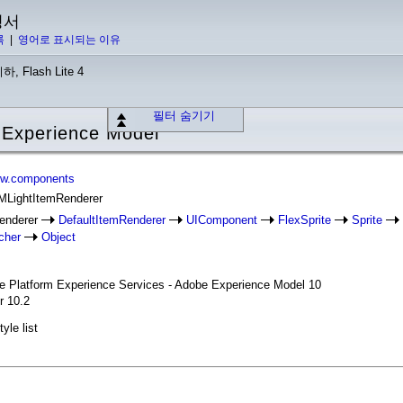
명서
록
|
영어로 표시되는 이유
하, Flash Lite 4
필터 숨기기
Experience Model
ew.components
XMLightItemRenderer
enderer
DefaultItemRenderer
UIComponent
FlexSprite
Sprite
cher
Object
se Platform Experience Services - Adobe Experience Model 10
r 10.2
yle list