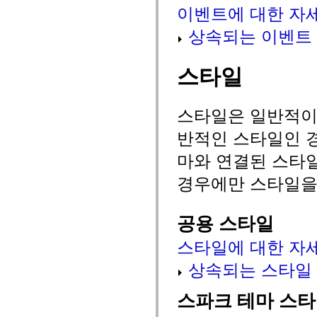
mx.automation.air
이벤트에 대한 자
mx.automation.delegates
mx.automation.delegates.advancedDataGrid
상속되는 이벤트
mx.automation.delegates.charts
mx.automation.delegates.containers
mx.automation.delegates.controls
스타일
mx.automation.delegates.controls.dataGridClasses
mx.automation.delegates.controls.fileSystemClasses
mx.automation.delegates.core
mx.automation.delegates.flashflexkit
스타일은 일반적이거
mx.automation.events
mx.binding
mx.binding.utils
반적인 스타일인 경
mx.charts
mx.charts.chartClasses
마와 연결된 스타
mx.charts.effects
mx.charts.effects.effectClasses
경우에만 스타일을
mx.charts.events
mx.charts.renderers
mx.charts.series
공용 스타일
mx.charts.series.items
mx.charts.series.renderData
mx.charts.styles
스타일에 대한 자
mx.collections
mx.collections.errors
상속되는 스타일
mx.containers
mx.containers.accordionClasses
mx.containers.dividedBoxClasses
스파크 테마 스
mx.containers.errors
mx.containers.utilityClasses