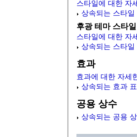
스타일에 대한 자
mx.controls
mx.controls.advancedDataGridClasses
상속되는 스타일
mx.controls.dataGridClasses
mx.controls.listClasses
mx.controls.menuClasses
후광 테마 스타일
mx.controls.olapDataGridClasses
mx.controls.scrollClasses
스타일에 대한 자
mx.controls.sliderClasses
mx.controls.textClasses
상속되는 스타일
mx.controls.treeClasses
mx.controls.videoClasses
mx.core
mx.core.windowClasses
효과
mx.effects
mx.effects.easing
mx.effects.effectClasses
효과에 대한 자세
mx.events
mx.filters
상속되는 효과 
mx.flash
mx.formatters
mx.geom
mx.graphics
공용 상수
mx.graphics.codec
mx.graphics.shaderClasses
mx.logging
상속되는 공용 상
mx.logging.errors
mx.logging.targets
mx.managers
mx.modules
mx.netmon