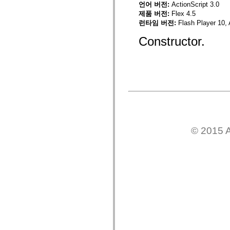
spark.skins
언어 버전:
ActionScript 3.0
spark.skins.mobile
제품 버전:
Flex 4.5
spark.skins.mobile.supportClasses
런타임 버전:
Flash Player 10, 
spark.skins.spark
spark.skins.spark.mediaClasses.fullScreen
Constructor.
spark.skins.spark.mediaClasses.normal
spark.skins.spark.windowChrome
spark.skins.wireframe
spark.skins.wireframe.mediaClasses
spark.skins.wireframe.mediaClasses.fullScreen
spark.transitions
spark.utils
spark.validators
spark.validators.supportClasses
언어 요소
전역 상수
© 2015 A
전역 함수
연산자
명령문, 키워드 및 지시문
특수 유형 연산자
부록
새로운 내용
컴파일러 오류
컴파일러 경고
런타임 오류
ActionScript 3으로 마이그레이션
지원되는 문자 세트