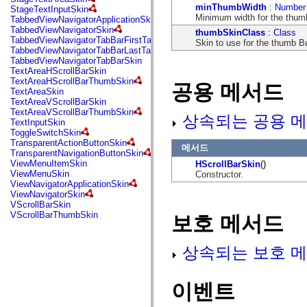
flash.net.dns
minThumbWidth
:
Number
StageTextInputSkin
flash.net.drm
Minimum width for the thum
TabbedViewNavigatorApplicationSkin
flash.notifications
TabbedViewNavigatorSkin
thumbSkinClass
:
Class
flash.permissions
TabbedViewNavigatorTabBarFirstTabSkin
Skin to use for the thumb Bu
flash.printing
TabbedViewNavigatorTabBarLastTabSkin
flash.profiler
TabbedViewNavigatorTabBarSkin
flash.sampler
TextAreaHScrollBarSkin
flash.security
TextAreaHScrollBarThumbSkin
공용 메서드
flash.sensors
TextAreaSkin
flash.system
TextAreaVScrollBarSkin
flash.text
TextAreaVScrollBarThumbSkin
상속되는 공용 메
flash.text.engine
TextInputSkin
flash.text.ime
ToggleSwitchSkin
flash.ui
TransparentActionButtonSkin
메서드
flash.utils
TransparentNavigationButtonSkin
flash.xml
ViewMenuItemSkin
HScrollBarSkin
()
flashx.textLayout
ViewMenuSkin
Constructor.
flashx.textLayout.compose
ViewNavigatorApplicationSkin
flashx.textLayout.container
ViewNavigatorSkin
flashx.textLayout.conversion
VScrollBarSkin
flashx.textLayout.edit
VScrollBarThumbSkin
보호 메서드
flashx.textLayout.elements
flashx.textLayout.events
flashx.textLayout.factory
상속되는 보호 메
flashx.textLayout.formats
flashx.textLayout.operations
flashx.textLayout.utils
flashx.undo
이벤트
mx.accessibility
mx.automation