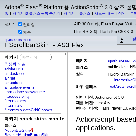
®
®
®
Adobe
Flash
Platform용 ActionScript
3.0 참조 설
홈
|
패키지 및 클래스 목록 숨기기
|
패키지
|
클래스
|
새로운 내용
|
색인
|
부
필터:
AIR 30.0 이하, Flash Player 30.0 이
런타임
Flex 4.6 이하, Flash Pro CS6 이하
제품
필
spark.skins.mobile
HScrollBarSkin - AS3 Flex
패키지
x
spark.skins.mob
패키지
최상위 레벨
public class HS
클래스
adobe.utils
air.desktop
상속
HScrollBarSkin
air.net
InteractiveO
air.update
TextAreaHScrol
하위 클래스
air.update.events
com.adobe.viewsource
fl.accessibility
언어 버전:
ActionScript 3.0
fl.containers
제품 버전:
Flex 4.5
fl.controls
런타임 버전:
Flash Player 10, AIR
fl.controls.dataGridClasses
fl.controls.listClasses
ActionScript-based
패키지 spark.skins.mobile
fl.controls.progressBarClasses
fl.core
클래스
applications.
fl.data
ActionBarSkin
fl.display
BeveledActionButtonSkin