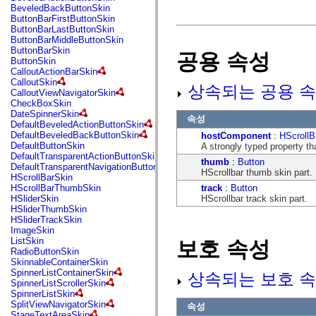
fl.events
BeveledBackButtonSkin
fl.ik
ButtonBarFirstButtonSkin
fl.lang
ButtonBarLastButtonSkin
fl.livepreview
ButtonBarMiddleButtonSkin
fl.managers
ButtonBarSkin
공용 속성
fl.motion
ButtonSkin
fl.motion.easing
CalloutActionBarSkin
fl.rsl
CalloutSkin
상속되는 공용 속
fl.text
CalloutViewNavigatorSkin
fl.transitions
CheckBoxSkin
fl.transitions.easing
DateSpinnerSkin
속성
fl.video
DefaultBeveledActionButtonSkin
flash.accessibility
DefaultBeveledBackButtonSkin
hostComponent
:
HScrollB
flash.concurrent
DefaultButtonSkin
A strongly typed property th
flash.crypto
DefaultTransparentActionButtonSkin
thumb
:
Button
flash.data
DefaultTransparentNavigationButtonSkin
HScrollbar thumb skin part.
flash.desktop
HScrollBarSkin
flash.display
track
:
Button
HScrollBarThumbSkin
flash.display3D
HScrollbar track skin part.
HSliderSkin
flash.display3D.textures
HSliderThumbSkin
flash.errors
HSliderTrackSkin
flash.events
ImageSkin
flash.external
ListSkin
보호 속성
flash.filesystem
RadioButtonSkin
flash.filters
SkinnableContainerSkin
flash.geom
SpinnerListContainerSkin
상속되는 보호 속
flash.globalization
SpinnerListScrollerSkin
flash.html
SpinnerListSkin
flash.media
SplitViewNavigatorSkin
속성
flash.net
StageTextAreaSkin