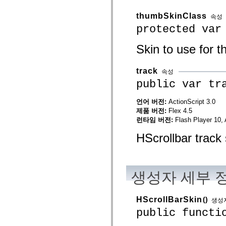
spark.automation.delegates.components.supportClasses
spark.automation.delegates.skins.spark
thumbSkinClass
속성
spark.automation.events
protected var
spark.collections
spark.components
spark.components.calendarClasses
Skin to use for t
spark.components.gridClasses
spark.components.mediaClasses
spark.components.supportClasses
track
속성
spark.components.windowClasses
public var tr
spark.core
spark.effects
spark.effects.animation
언어 버전:
ActionScript 3.0
spark.effects.easing
제품 버전:
Flex 4.5
spark.effects.interpolation
런타임 버전:
Flash Player 10, 
spark.effects.supportClasses
spark.events
HScrollbar track 
spark.filters
spark.formatters
spark.formatters.supportClasses
spark.globalization
spark.globalization.supportClasses
생성자 세부 
spark.layouts
spark.layouts.supportClasses
spark.managers
spark.modules
HScrollBarSkin
()
생성
spark.preloaders
public functi
spark.primitives
spark.primitives.supportClasses