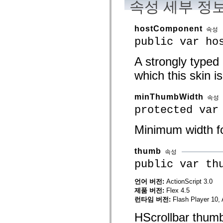
속성 세부 정
mx.olap
mx.olap.aggregators
mx.preloaders
hostComponent
mx.printing
속성
mx.resources
public var ho
mx.rpc
mx.rpc.events
A strongly typed
mx.rpc.http
mx.rpc.http.mxml
which this skin is
mx.rpc.mxml
mx.rpc.remoting
mx.rpc.remoting.mxml
mx.rpc.soap
minThumbWidth
속성
mx.rpc.soap.mxml
protected var
mx.rpc.wsdl
mx.rpc.xml
mx.skins
Minimum width f
mx.skins.halo
mx.skins.spark
mx.skins.wireframe
thumb
속성
mx.skins.wireframe.windowChrome
public var th
mx.states
mx.styles
mx.utils
언어 버전:
ActionScript 3.0
mx.validators
제품 버전:
Flex 4.5
spark.accessibility
런타임 버전:
Flash Player 10, 
spark.automation.delegates
spark.automation.delegates.components
HScrollbar thumb
spark.automation.delegates.components.gridClasses
spark.automation.delegates.components.mediaClasses