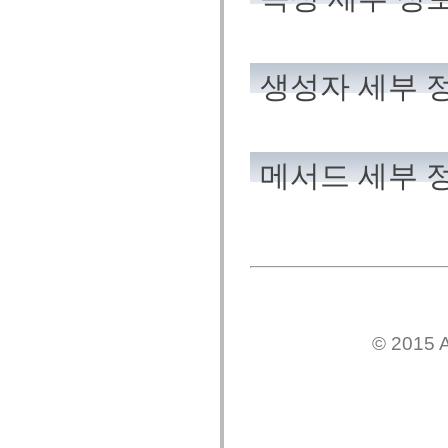
spark.skins
spark.skins.mobile
spark.skins.mobile.supportClasses
spark.skins.spark
spark.skins.spark.mediaClasses.fullScreen
spark.skins.spark.mediaClasses.normal
생성자 세부 
spark.skins.spark.windowChrome
spark.skins.wireframe
spark.skins.wireframe.mediaClasses
spark.skins.wireframe.mediaClasses.fullScreen
spark.transitions
메서드 세부 
spark.utils
spark.validators
spark.validators.supportClasses
언어 요소
전역 상수
전역 함수
연산자
명령문, 키워드 및 지시문
특수 유형 연산자
부록
© 2015 A
새로운 내용
컴파일러 오류
컴파일러 경고
런타임 오류
ActionScript 3으로 마이그레이션
지원되는 문자 세트