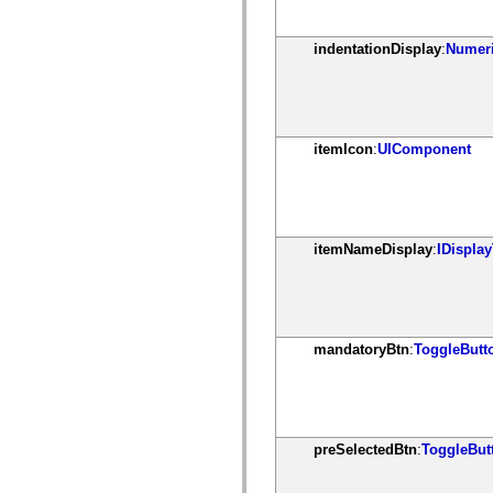
mx.olap
mx.olap.aggregators
mx.preloaders
indentationDisplay
:
Numeri
mx.printing
mx.resources
mx.rpc
mx.rpc.events
mx.rpc.http
mx.rpc.http.mxml
itemIcon
:
UIComponent
mx.rpc.mxml
mx.rpc.remoting
mx.rpc.remoting.mxml
mx.rpc.soap
mx.rpc.soap.mxml
mx.rpc.wsdl
itemNameDisplay
:
IDisplay
mx.rpc.xml
mx.skins
mx.skins.halo
mx.skins.spark
mx.skins.wireframe
mx.skins.wireframe.windowChrome
mandatoryBtn
:
ToggleButt
mx.states
mx.styles
mx.utils
mx.validators
spark.accessibility
spark.automation.delegates
preSelectedBtn
:
ToggleBut
spark.automation.delegates.components
spark.automation.delegates.components.gridClasses
spark.automation.delegates.components.mediaClasses