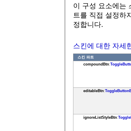
mx.controls
이 구성 요소에는 
mx.controls.advancedDataGridClasses
mx.controls.dataGridClasses
트를 직접 설정하지
mx.controls.listClasses
mx.controls.menuClasses
정합니다.
mx.controls.olapDataGridClasses
mx.controls.scrollClasses
mx.controls.sliderClasses
mx.controls.textClasses
mx.controls.treeClasses
스킨에 대한 자세
mx.controls.videoClasses
mx.core
mx.core.windowClasses
스킨 파트
mx.effects
compoundBtn
:
ToggleButt
mx.effects.easing
mx.effects.effectClasses
mx.events
mx.filters
mx.flash
mx.formatters
editableBtn
:
ToggleButton
mx.geom
mx.graphics
mx.graphics.codec
mx.graphics.shaderClasses
mx.logging
mx.logging.errors
mx.logging.targets
ignoreListStyleBtn
:
Toggle
mx.managers
mx.modules
mx.netmon