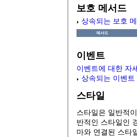
flash.net.dns
보호 메서드
flash.net.drm
flash.notifications
flash.permissions
상속되는 보호 메
flash.printing
flash.profiler
flash.sampler
메서드
flash.security
flash.sensors
flash.system
flash.text
이벤트
flash.text.engine
flash.text.ime
flash.ui
flash.utils
이벤트에 대한 자
flash.xml
flashx.textLayout
상속되는 이벤트
flashx.textLayout.compose
flashx.textLayout.container
flashx.textLayout.conversion
스타일
flashx.textLayout.edit
flashx.textLayout.elements
flashx.textLayout.events
flashx.textLayout.factory
스타일은 일반적이거
flashx.textLayout.formats
flashx.textLayout.operations
반적인 스타일인 경
flashx.textLayout.utils
flashx.undo
마와 연결된 스타
mx.accessibility
mx.automation