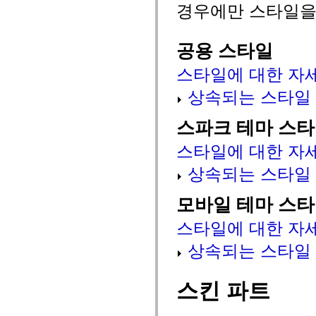
mx.automation.air
경우에만 스타일을
mx.automation.delegates
mx.automation.delegates.advancedDataGrid
mx.automation.delegates.charts
공용 스타일
mx.automation.delegates.containers
mx.automation.delegates.controls
mx.automation.delegates.controls.dataGridClasses
스타일에 대한 자
mx.automation.delegates.controls.fileSystemClasses
mx.automation.delegates.core
상속되는 스타일
mx.automation.delegates.flashflexkit
mx.automation.events
스파크 테마 스
mx.binding
mx.binding.utils
mx.charts
스타일에 대한 자
mx.charts.chartClasses
mx.charts.effects
상속되는 스타일
mx.charts.effects.effectClasses
mx.charts.events
mx.charts.renderers
모바일 테마 스
mx.charts.series
mx.charts.series.items
스타일에 대한 자
mx.charts.series.renderData
mx.charts.styles
상속되는 스타일
mx.collections
mx.collections.errors
mx.containers
mx.containers.accordionClasses
스킨 파트
mx.containers.dividedBoxClasses
mx.containers.errors
mx.containers.utilityClasses