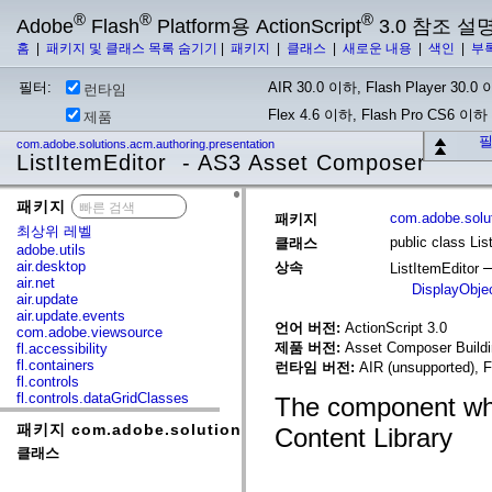
®
®
®
Adobe
Flash
Platform용 ActionScript
3.0 참조 설
홈
|
패키지 및 클래스 목록 숨기기
|
패키지
|
클래스
|
새로운 내용
|
색인
|
부
필터:
AIR 30.0 이하, Flash Player 30.0 이
런타임
Flex 4.6 이하, Flash Pro CS6 이하
제품
필
com.adobe.solutions.acm.authoring.presentation
ListItemEditor - AS3 Asset Composer
패키지
x
com.adobe.solut
패키지
최상위 레벨
public class Lis
클래스
adobe.utils
air.desktop
상속
ListItemEditor
air.net
DisplayObje
air.update
air.update.events
언어 버전:
ActionScript 3.0
com.adobe.viewsource
제품 버전:
Asset Composer Buildi
fl.accessibility
fl.containers
런타임 버전:
AIR (unsupported), F
fl.controls
fl.controls.dataGridClasses
The component whic
fl.controls.listClasses
패키지 com.adobe.solutions.acm.authoring.presentatio
fl.controls.progressBarClasses
Content Library
fl.core
클래스
fl.data
fl.display