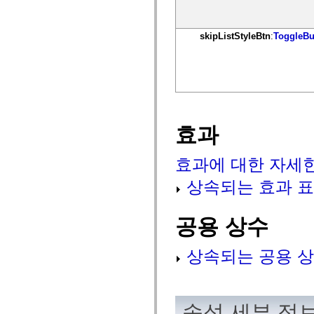
spark.automation.delegates.components.supportClasses
spark.automation.delegates.skins.spark
spark.automation.events
skipListStyleBtn
:
ToggleBu
spark.collections
spark.components
spark.components.calendarClasses
spark.components.gridClasses
spark.components.mediaClasses
spark.components.supportClasses
spark.components.windowClasses
spark.core
spark.effects
효과
spark.effects.animation
spark.effects.easing
spark.effects.interpolation
효과에 대한 자세
spark.effects.supportClasses
spark.events
상속되는 효과 
spark.filters
spark.formatters
spark.formatters.supportClasses
공용 상수
spark.globalization
spark.globalization.supportClasses
spark.layouts
상속되는 공용 상
spark.layouts.supportClasses
spark.managers
spark.modules
spark.preloaders
spark.primitives
spark.primitives.supportClasses
속성 세부 정