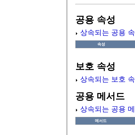
fl.events
fl.ik
fl.lang
fl.livepreview
공용 속성
fl.managers
fl.motion
fl.motion.easing
상속되는 공용 속
fl.rsl
fl.text
fl.transitions
속성
fl.transitions.easing
fl.video
flash.accessibility
flash.concurrent
보호 속성
flash.crypto
flash.data
flash.desktop
상속되는 보호 속
flash.display
flash.display3D
flash.display3D.textures
flash.errors
공용 메서드
flash.events
flash.external
flash.filesystem
상속되는 공용 메
flash.filters
flash.geom
flash.globalization
메서드
flash.html
flash.media
flash.net