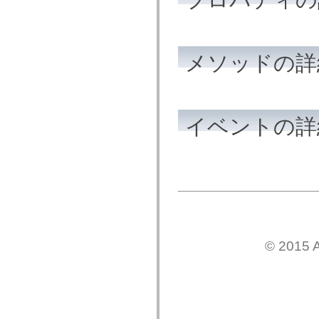
mx.automation.air
mx.automation.delegates
mx.automation.delegates.advancedDataGrid
mx.automation.delegates.charts
mx.automation.delegates.containers
メソッドの詳
mx.automation.delegates.controls
mx.automation.delegates.controls.dataGridClasses
mx.automation.delegates.controls.fileSystemClasses
mx.automation.delegates.core
mx.automation.delegates.flashflexkit
mx.automation.events
イベントの詳
mx.binding
mx.binding.utils
mx.charts
mx.charts.chartClasses
mx.charts.effects
mx.charts.effects.effectClasses
mx.charts.events
mx.charts.renderers
mx.charts.series
mx.charts.series.items
mx.charts.series.renderData
mx.charts.styles
© 2015 A
mx.collections
mx.collections.errors
mx.containers
mx.containers.accordionClasses
mx.containers.dividedBoxClasses
mx.containers.errors
mx.containers.utilityClasses