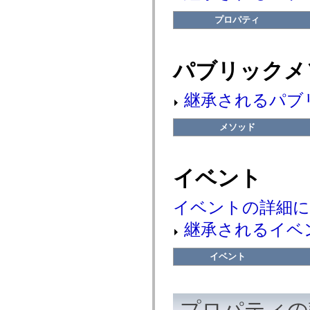
flash.net.dns
flash.net.drm
プロパティ
flash.notifications
flash.permissions
flash.printing
flash.profiler
パブリックメ
flash.sampler
flash.security
flash.sensors
継承されるパブ
flash.system
flash.text
flash.text.engine
メソッド
flash.text.ime
flash.ui
flash.utils
flash.xml
flashx.textLayout
イベント
flashx.textLayout.compose
flashx.textLayout.container
flashx.textLayout.conversion
イベントの詳細
flashx.textLayout.edit
flashx.textLayout.elements
継承されるイベ
flashx.textLayout.events
flashx.textLayout.factory
flashx.textLayout.formats
イベント
flashx.textLayout.operations
flashx.textLayout.utils
flashx.undo
mx.accessibility
プロパティの
mx.automation