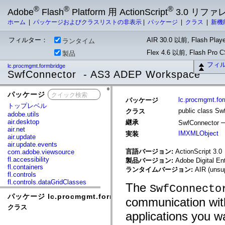
®
®
®
Adobe
Flash
Platform 用 ActionScript
3.0 リフ
ホーム
|
パッケージおよびクラスリストの非表示
|
パッケージ
|
クラス
|
新機
フィルター：
AIR 30.0 以前, Flash Playe
ランタイム
Flex 4.6 以前, Flash Pro
製品
フィ
lc.procmgmt.formbridge
SwfConnector - AS3 ADEP Workspace
パッケージ
x
lc.procmgmt.fo
パッケージ
トップレベル
public class Sw
クラス
adobe.utils
air.desktop
継承
SwfConnector
air.net
IMXMLObject
実装
air.update
air.update.events
言語バージョン:
ActionScript 3.0
com.adobe.viewsource
fl.accessibility
製品バージョン:
Adobe Digital En
fl.containers
ランタイムバージョン:
AIR (unsup
fl.controls
fl.controls.dataGridClasses
The
SwfConnecto
fl.controls.listClasses
パッケージ lc.procmgmt.formbridge
fl.controls.progressBarClasses
communication wit
fl.core
クラス
fl.data
applications you w
fl.display