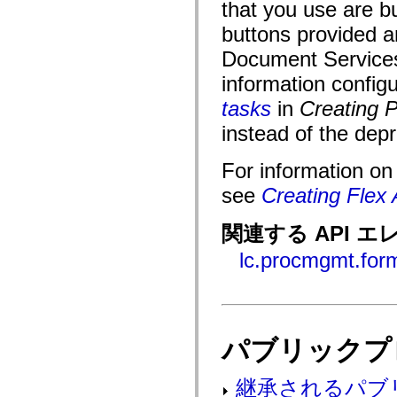
fl.events
that you use are bu
fl.ik
buttons provided a
fl.lang
fl.livepreview
Document Services
fl.managers
fl.motion
information config
fl.motion.easing
fl.rsl
tasks
in
Creating 
fl.text
fl.transitions
instead of the dep
fl.transitions.easing
fl.video
flash.accessibility
For information o
flash.concurrent
flash.crypto
see
Creating Flex
flash.data
flash.desktop
関連する API エ
flash.display
flash.display3D
lc.procmgmt.for
flash.display3D.textures
flash.errors
flash.events
flash.external
flash.filesystem
flash.filters
flash.geom
パブリックプ
flash.globalization
flash.html
flash.media
継承されるパブ
flash.net