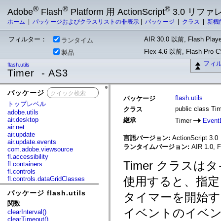
®
®
®
Adobe
Flash
Platform 用 ActionScript
3.0 リフ
ホーム
|
パッケージおよびクラスリストの非表示
|
パッケージ
|
クラス
|
新機
フィルター：
AIR 30.0 以前, Flash Playe
ランタイム
Flex 4.6 以前, Flash Pro
製品
フィ
flash.utils
Timer - AS3
パッケージ
x
flash.utils
パッケージ
トップレベル
public class Ti
クラス
adobe.utils
air.desktop
継承
Timer
Event
air.net
air.update
言語バージョン:
ActionScript 3.0
air.update.events
ランタイムバージョン:
AIR 1.0, F
com.adobe.viewsource
fl.accessibility
Timer クラ
fl.containers
fl.controls
使用すると、指定
fl.controls.dataGridClasses
fl.controls.listClasses
パッケージ flash.utils
fl.controls.progressBarClasses
タイマーを開始
fl.core
関数
fl.data
イベントのイベ
clearInterval()
fl.display
clearTimeout()