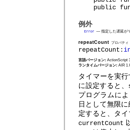
spark.automation.delegates.components.supportClasses
public funct
spark.automation.delegates.skins.spark
spark.automation.events
spark.collections
spark.components
例外
spark.components.calendarClasses
spark.components.gridClasses
— 指定した遅延が
Error
spark.components.mediaClasses
spark.components.supportClasses
repeatCount
プロパティ
spark.components.windowClasses
spark.core
repeatCount:
i
spark.effects
spark.effects.animation
言語バージョン:
ActionScript 
spark.effects.easing
ランタイムバージョン:
AIR 1.
spark.effects.interpolation
spark.effects.supportClasses
spark.events
タイマーを実行
spark.filters
spark.formatters
に設定すると、
spark.formatters.supportClasses
spark.globalization
プログラムによっ
spark.globalization.supportClasses
spark.layouts
日として無限に
spark.layouts.supportClasses
spark.managers
定すると、タイ
spark.modules
spark.preloaders
currentCount
spark.primitives
spark.primitives.supportClasses