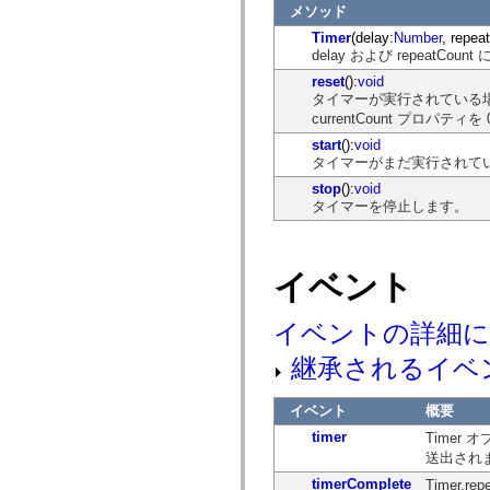
mx.automation.air
メソッド
mx.automation.delegates
Timer
(delay:
Number
, repea
mx.automation.delegates.advancedDataGrid
delay および repeat
mx.automation.delegates.charts
mx.automation.delegates.containers
reset
():
void
mx.automation.delegates.controls
タイマーが実行されている
mx.automation.delegates.controls.dataGridClasses
currentCount プロパティ
mx.automation.delegates.controls.fileSystemClasses
mx.automation.delegates.core
start
():
void
mx.automation.delegates.flashflexkit
タイマーがまだ実行されて
mx.automation.events
stop
():
void
mx.binding
タイマーを停止します。
mx.binding.utils
mx.charts
mx.charts.chartClasses
mx.charts.effects
mx.charts.effects.effectClasses
イベント
mx.charts.events
mx.charts.renderers
mx.charts.series
イベントの詳細
mx.charts.series.items
mx.charts.series.renderData
継承されるイベ
mx.charts.styles
mx.collections
mx.collections.errors
イベント
概要
mx.containers
mx.containers.accordionClasses
timer
Timer
mx.containers.dividedBoxClasses
送出され
mx.containers.errors
timerComplete
Timer
mx.containers.utilityClasses