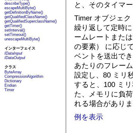
fl.events
と、そのタイマー
describeType()
fl.ik
escapeMultiByte()
fl.lang
getDefinitionByName()
fl.livepreview
Timer オブジ
getQualifiedClassName()
fl.managers
getQualifiedSuperclassName()
fl.motion
getTimer()
繰り返して定時に
fl.motion.easing
setInterval()
fl.rsl
setTimeout()
ームレートまたは
fl.text
unescapeMultiByte()
fl.transitions
の要素） に応じ
fl.transitions.easing
インターフェイス
fl.video
IDataInput
ベントを送出できま
flash.accessibility
IDataOutput
flash.concurrent
flash.crypto
あたりのフレーム
クラス
flash.data
ByteArray
flash.desktop
設定し、80 ミ
CompressionAlgorithm
flash.display
Dictionary
flash.display3D
すると、100 
Endian
flash.display3D.textures
Timer
flash.errors
た、メモリに負
flash.events
flash.external
れる場合がありま
flash.filesystem
flash.filters
flash.geom
例を表示
flash.globalization
flash.html
flash.media
flash.net