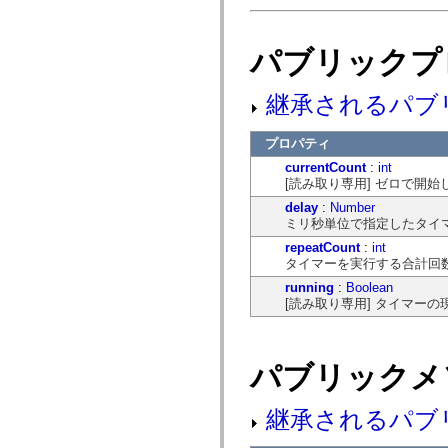
flash.net.dns
flash.net.drm
flash.notifications
flash.permissions
パブリックプ
flash.printing
flash.profiler
flash.sampler
継承されるパブ
flash.security
flash.sensors
flash.system
プロパティ
flash.text
currentCount
:
int
flash.text.engine
[読み取り専用] ゼロで開
flash.text.ime
flash.ui
delay
:
Number
flash.utils
ミリ秒単位で指定したタイ
flash.xml
flashx.textLayout
repeatCount
:
int
flashx.textLayout.compose
タイマーを実行する合計回
flashx.textLayout.container
running
:
Boolean
flashx.textLayout.conversion
[読み取り専用] タイマーの現
flashx.textLayout.edit
flashx.textLayout.elements
flashx.textLayout.events
flashx.textLayout.factory
flashx.textLayout.formats
パブリックメ
flashx.textLayout.operations
flashx.textLayout.utils
flashx.undo
継承されるパブ
mx.accessibility
mx.automation