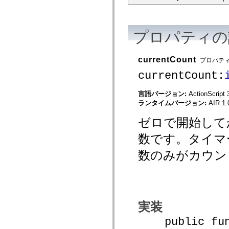
mx.controls
mx.controls.advancedDataGridClasses
mx.controls.dataGridClasses
mx.controls.listClasses
プロパティの
mx.controls.menuClasses
mx.controls.olapDataGridClasses
mx.controls.scrollClasses
currentCount
mx.controls.sliderClasses
プロパテ
mx.controls.textClasses
currentCount:
mx.controls.treeClasses
mx.controls.videoClasses
mx.core
言語バージョン:
ActionScript 
mx.core.windowClasses
ランタイムバージョン:
AIR 1.
mx.effects
mx.effects.easing
ゼロで開始して
mx.effects.effectClasses
mx.events
数です。タイマ
mx.filters
mx.flash
mx.formatters
数のみがカウン
mx.geom
mx.graphics
mx.graphics.codec
mx.graphics.shaderClasses
mx.logging
mx.logging.errors
実装
mx.logging.targets
mx.managers
public funct
mx.modules
mx.netmon