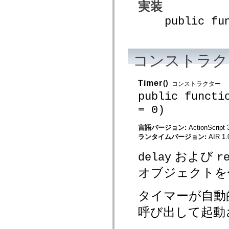
実装
MXML のみのタグ
モーション XML エレメント
public funct
Timed Text タグ
使用されなくなったエレメントのリスト
Accessibility Implementation 定数
ActionScript の例の使用方法
コンストラク
法律上の注意
Timer
()
コンストラクター
public functi
= 0)
言語バージョン:
ActionScript 
ランタイムバージョン:
AIR 1.
および
delay
r
オブジェクトを
タイマーが自動
呼び出して起動