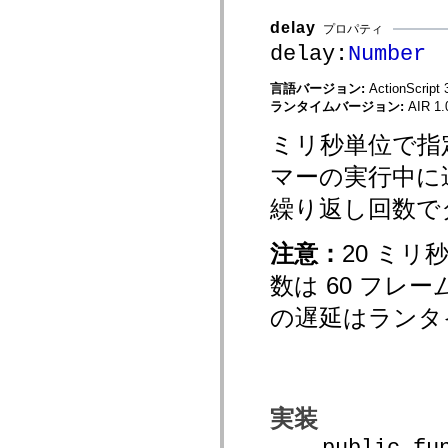
mx.olap
delay
mx.olap.aggregators
プロパティ
mx.preloaders
delay:
Number
mx.printing
mx.resources
mx.rpc
言語バージョン:
ActionScript 
mx.rpc.events
ランタイムバージョン:
AIR 1.
mx.rpc.http
mx.rpc.http.mxml
ミリ秒単位で指
mx.rpc.mxml
mx.rpc.remoting
マーの実行中に
mx.rpc.remoting.mxml
mx.rpc.soap
繰り返し回数で
mx.rpc.soap.mxml
mx.rpc.wsdl
mx.rpc.xml
注意：
20 ミリ
mx.skins
mx.skins.halo
数は 60 フレ
mx.skins.spark
mx.skins.wireframe
の遅延はランタ
mx.skins.wireframe.windowChrome
mx.states
mx.styles
mx.utils
mx.validators
spark.accessibility
spark.automation.delegates
実装
spark.automation.delegates.components
spark.automation.delegates.components.gridClasses
public func
spark.automation.delegates.components.mediaClasses