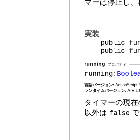
マーは停止し、
spark.skins
spark.skins.mobile
spark.skins.mobile.supportClasses
spark.skins.spark
spark.skins.spark.mediaClasses.fullScreen
spark.skins.spark.mediaClasses.normal
spark.skins.spark.windowChrome
実装
spark.skins.wireframe
spark.skins.wireframe.mediaClasses
public funct
spark.skins.wireframe.mediaClasses.fullScreen
spark.transitions
public funct
spark.utils
spark.validators
spark.validators.supportClasses
running
プロパティ
言語エレメント
running:
Boole
グローバル定数
グローバル関数
言語バージョン:
ActionScript 
演算子
ランタイムバージョン:
AIR 1.
ステートメント、キーワード、ディレクティブ
特殊な型
タイマーの現在
付録
新機能
以外は
で
false
コンパイルエラー
コンパイラー警告
ランタイムエラー
ActionScript 3 への移行
サポートされている文字セット