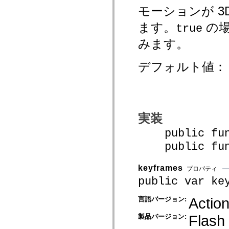
spark.automation.delegates.components.supportClasses
モーションが 
spark.automation.delegates.skins.spark
spark.automation.events
ます。
の場
true
spark.collections
spark.components
みます。
spark.components.calendarClasses
spark.components.gridClasses
spark.components.mediaClasses
デフォルト値
spark.components.supportClasses
spark.components.windowClasses
spark.core
spark.effects
spark.effects.animation
spark.effects.easing
spark.effects.interpolation
実装
spark.effects.supportClasses
spark.events
public func
spark.filters
public funct
spark.formatters
spark.formatters.supportClasses
spark.globalization
keyframes
spark.globalization.supportClasses
プロパティ
spark.layouts
public var ke
spark.layouts.supportClasses
spark.managers
Action
言語バージョン:
spark.modules
spark.preloaders
spark.primitives
Flash
製品バージョン:
spark.primitives.supportClasses