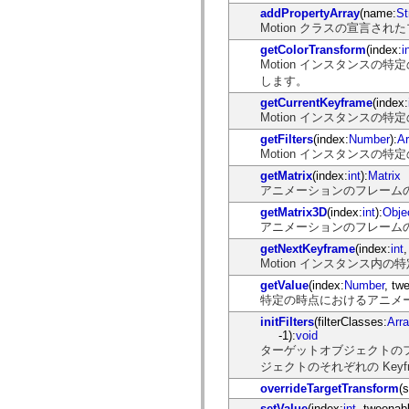
mx.automation.air
addPropertyArray
(name:
St
mx.automation.delegates
Motion クラスの宣言
mx.automation.delegates.advancedDataGrid
mx.automation.delegates.charts
getColorTransform
(index:
i
mx.automation.delegates.containers
Motion インスタンスの特
mx.automation.delegates.controls
します。
mx.automation.delegates.controls.dataGridClasses
getCurrentKeyframe
(index:
mx.automation.delegates.controls.fileSystemClasses
Motion インスタンス
mx.automation.delegates.core
mx.automation.delegates.flashflexkit
getFilters
(index:
Number
):
Ar
mx.automation.events
Motion インスタンス
mx.binding
mx.binding.utils
getMatrix
(index:
int
):
Matrix
mx.charts
アニメーションのフレームの
mx.charts.chartClasses
getMatrix3D
(index:
int
):
Obje
mx.charts.effects
アニメーションのフレームの指
mx.charts.effects.effectClasses
mx.charts.events
getNextKeyframe
(index:
int
mx.charts.renderers
Motion インスタンス
mx.charts.series
mx.charts.series.items
getValue
(index:
Number
, tw
mx.charts.series.renderData
特定の時点におけるアニメ
mx.charts.styles
initFilters
(filterClasses:
Arra
mx.collections
-1):
void
mx.collections.errors
ターゲットオブジェクトの
mx.containers
mx.containers.accordionClasses
ジェクトのそれぞれの Key
mx.containers.dividedBoxClasses
overrideTargetTransform
(
mx.containers.errors
mx.containers.utilityClasses
setValue
(index:
int
, tweena