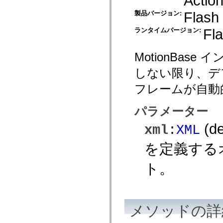
Action
MXML のみのタグ
Flash
製品バージョン:
モーション XML エレメント
Timed Text タグ
Fla
ランタイムバージョン:
使用されなくなったエレメントのリスト
Accessibility Implementation 定数
ActionScript の例の使用方法
MotionBa
法律上の注意
しない限り、デ
フレームが自動
パラメーター
(de
xml
:
XML
を定義するオ
ト。
メソッドの詳