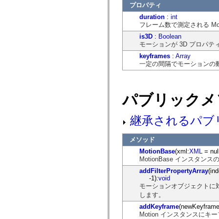
flash.net.dns
プロパティ
flash.net.drm
duration
:
int
flash.notifications
フレーム数で測定される Mo
flash.permissions
flash.printing
is3D
:
Boolean
flash.profiler
モーションが 3D プロパ
flash.sampler
flash.security
keyframes
:
Array
flash.sensors
一定の間隔でモーションの
flash.system
flash.text
flash.text.engine
flash.text.ime
パブリックメ
flash.ui
flash.utils
flash.xml
継承されるパブ
flashx.textLayout
flashx.textLayout.compose
flashx.textLayout.container
メソッド
flashx.textLayout.conversion
flashx.textLayout.edit
MotionBase
(xml:
XML
= nul
flashx.textLayout.elements
MotionBase インスタ
flashx.textLayout.events
addFilterPropertyArray
(in
flashx.textLayout.factory
-1):
void
flashx.textLayout.formats
モーションオブジェクトに
flashx.textLayout.operations
flashx.textLayout.utils
します。
flashx.undo
addKeyframe
(newKeyframe
mx.accessibility
Motion インスタンスに
mx.automation