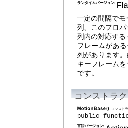
spark.skins
Fla
ランタイムバージョン:
spark.skins.mobile
spark.skins.mobile.supportClasses
spark.skins.spark
一定の間隔でモ
spark.skins.spark.mediaClasses.fullScreen
spark.skins.spark.mediaClasses.normal
列。このプロパ
spark.skins.spark.windowChrome
spark.skins.wireframe
列内の対応するイ
spark.skins.wireframe.mediaClasses
spark.skins.wireframe.mediaClasses.fullScreen
spark.transitions
フレームがある
spark.utils
spark.validators
列があります。配
spark.validators.supportClasses
言語エレメント
キーフレームを含み
グローバル定数
です。
グローバル関数
演算子
ステートメント、キーワード、ディレクティブ
特殊な型
コンストラク
付録
新機能
コンパイルエラー
MotionBase
()
コンスト
コンパイラー警告
public functi
ランタイムエラー
ActionScript 3 への移行
言語バージョン:
サポートされている文字セット