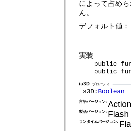
によって占めら
mx.olap
mx.olap.aggregators
ん。
mx.preloaders
mx.printing
mx.resources
デフォルト値
mx.rpc
mx.rpc.events
mx.rpc.http
mx.rpc.http.mxml
mx.rpc.mxml
mx.rpc.remoting
mx.rpc.remoting.mxml
実装
mx.rpc.soap
mx.rpc.soap.mxml
public funct
mx.rpc.wsdl
mx.rpc.xml
public funct
mx.skins
mx.skins.halo
mx.skins.spark
is3D
プロパティ
mx.skins.wireframe
is3D:
Boolean
mx.skins.wireframe.windowChrome
mx.states
mx.styles
Action
言語バージョン:
mx.utils
mx.validators
Flash
製品バージョン:
spark.accessibility
spark.automation.delegates
Fla
ランタイムバージョン:
spark.automation.delegates.components
spark.automation.delegates.components.gridClasses
spark.automation.delegates.components.mediaClasses