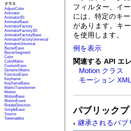
fl.events
クラス
フィルター、イージ
fl.ik
AdjustColor
fl.lang
Animator
fl.livepreview
には、特定のキー
Animator3D
fl.managers
AnimatorBase
fl.motion
があります。キーフ
AnimatorFactory
fl.motion.easing
AnimatorFactory3D
fl.rsl
を使用します。
AnimatorFactoryBase
fl.text
AnimatorFactoryUniversal
fl.transitions
AnimatorUniversal
fl.transitions.easing
例を表示
BezierEase
fl.video
BezierSegment
flash.accessibility
Color
flash.concurrent
関連する API エ
ColorMatrix
flash.crypto
CustomEase
flash.data
Motion クラス
DynamicMatrix
flash.desktop
FunctionEase
flash.display
モーション XM
Keyframe
flash.display3D
KeyframeBase
flash.display3D.textures
MatrixTransformer
flash.errors
Motion
flash.events
MotionBase
flash.external
MotionEvent
flash.filesystem
RotateDirection
flash.filters
パブリックプ
SimpleEase
flash.geom
Source
flash.globalization
Tweenables
flash.html
継承されるパブ
flash.media
flash.net