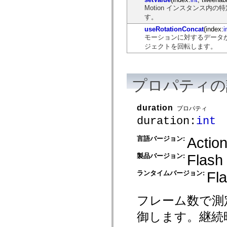
mx.controls
Motion インスタンス
mx.controls.advancedDataGridClasses
す。
mx.controls.dataGridClasses
mx.controls.listClasses
useRotationConcat
(index:
i
mx.controls.menuClasses
モーションに対するデータが a
mx.controls.olapDataGridClasses
ジェクトを回転します。
mx.controls.scrollClasses
mx.controls.sliderClasses
mx.controls.textClasses
mx.controls.treeClasses
プロパティの
mx.controls.videoClasses
mx.core
mx.core.windowClasses
mx.effects
duration
プロパティ
mx.effects.easing
duration:
int
mx.effects.effectClasses
mx.events
mx.filters
Action
言語バージョン:
mx.flash
mx.formatters
Flash
製品バージョン:
mx.geom
mx.graphics
Fla
mx.graphics.codec
ランタイムバージョン:
mx.graphics.shaderClasses
mx.logging
mx.logging.errors
フレーム数で測定
mx.logging.targets
mx.managers
御します。継続時
mx.modules
mx.netmon